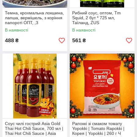
Темна, крохмальна локшина,
Рибний соус, оптом, Tm
лапша, вермішель, з коріння
Squid, 2 бут * 725 мл,
папороті ОПТ, ,3
Таїланд, ZUS
уп*180г=540, Tm Jue Gen
В наявності
В наявності
Fen, Китай, ч
488
561
₴
₴
Соус чилі гострий Asia Gold
Рапоккі зі смаком томату
Thai Hot Chili Sauce, 700 мл |
Yopokki | Tomato Rapokki |
Thai Hot Chili Sauce | Asia
Корея | Yopokki | 260 г Ч