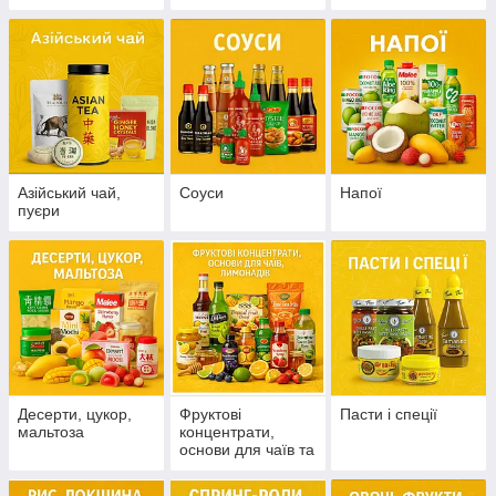
Азійський чай,
Соуси
Напої
пуєри
Десерти, цукор,
Фруктові
Пасти і спеції
мальтоза
концентрати,
основи для чаїв та
лимонадів