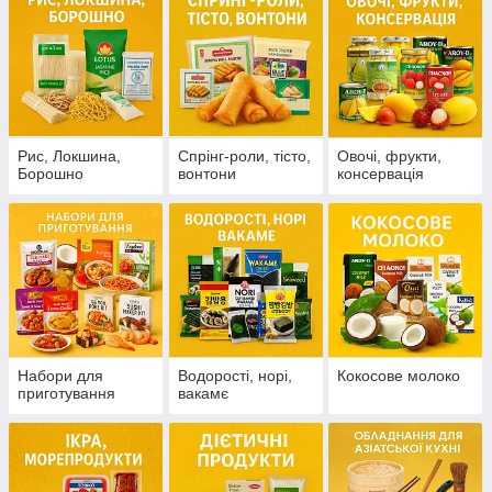
Рис, Локшина,
Cпрінг-роли, тісто,
Овочі, фрукти,
Борошно
вонтони
консервація
Набори для
Водорості, норі,
Кокосове молоко
приготування
вакамє