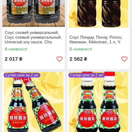
Соус соєвий універсальний,
Соус соевый универсальный,
Соус Пондзу, Понзу, Ponzu,
Universal soy sauce, Chu
Кіккоман, Kikkoman, 1 л, Ч
Bang, Китай, 5л*2 упаковки, Ч
В наявності
В наявності
2 017
2 562
₴
₴
Супер ціна за 2 шт
Супер ціна за 2 шт