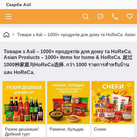
Скарби Азії
Товари з Азії – 1000+ продуктів для дому та HoReCa. A
Товари з Азії – 1000+ продуктів для дому та HoReCa.
Asian Products – 1000+ items for home & HoReCa. 超过
1000种家庭与HoReCa选择. กว่า 1000 รายการสำหรับบ้าน
และ HoReCa.
Разом дешевше/
Рамени, бульдак
Снеки
Дрібний гурт