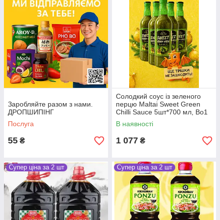
Солодкий соус із зеленого
Заробляйте разом з нами.
перцю Maltai Sweet Green
ДРОПШИПІНГ
Chilli Sauce 5шт*700 мл, Во1
Послуга
В наявності
55
1 077
₴
₴
Супер ціна за 2 шт
Супер ціна за 2 шт