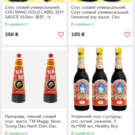
Соус соєвий універсальний,
Соус соєвий універсальний,
CHU BANG GOLD LABEL SOY
Соус соевый универсальный,
SAUCE 410мл, 厨邦 , Ч
Universal soy sauce, Chu
Bang, Китай,
В наявності
В наявності
150мл*2упаковки, Ч
398
185
₴
₴
Приправа, темний соєвий
Устричний соус з устриць,
соус, магги, TM Maggi, Nuoc
опт, густий, смачний, 3
Tuong Dau Nanh Dam Dac,
бут*600 мл, Healthy Boy
В'єтнам, 700 мл , Ч
Brand Tm Maekrua, ZUS, Ч
В наявності
В наявності