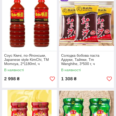
Соус Кімчі, по-Японськи,
Солодка бобова паста
Japanese style KimChi, TM
Адзуки, Тайяки, Tm
Momoya, 2*1180ml, ч
Wanghihe, 3*500 г, ч
В наявності
В наявності
2 998
1 308
₴
₴