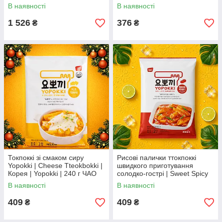
Gold | 700 ml, Во1
В наявності
В наявності
1 526
376
₴
₴
Токпоккі зі смаком сиру
Рисові палички ттокпоккі
Yopokki | Cheese Tteokbokki |
швидкого приготування
Корея | Yopokki | 240 г ЧAO
солодко-гострі | Sweet Spicy
Topokki | Південна Корея |
В наявності
В наявності
Yopokki | 280 г ЧAO
409
409
₴
₴