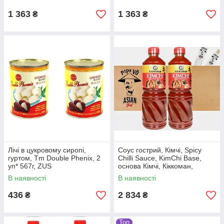
1 363
1 363
₴
₴
Лічі в цукровому сиропі,
Соус гострий, Кімчі, Spicy
гуртом, Tm Double Phenix, 2
Chilli Sauce, KimChi Base,
уп* 567г, ZUS
основа Кімчі, Кіккоман,
Kikkoman, 2*1180ml, ч
В наявності
В наявності
436
2 834
₴
₴
Топ