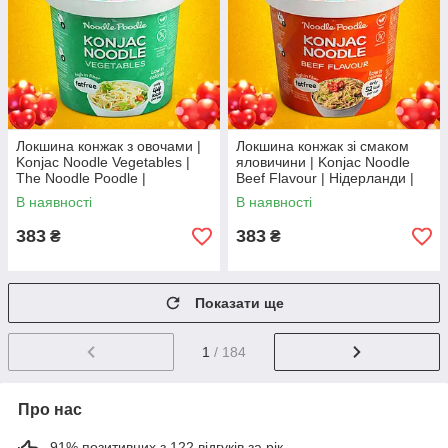
Локшина конжак з овочами |
Локшина конжак зі смаком
Konjac Noodle Vegetables |
яловичини | Konjac Noodle
The Noodle Poodle |
Beef Flavour | Нідерланди |
Нідерланди | 150 г Во3
The Noodle Poodle | 150 г Во3
В наявності
В наявності
383
383
₴
₴
Показати ще
1
/ 184
Про нас
91% позитивних з 122 відгуків за рік