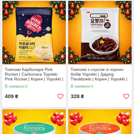
Токпоккі Карбонара Pink
Токпоккі з соусом із чорних
Rocket | Carbonara Topokki
бобів Yopokki | Jjajang
Pink Rocket | Корея | Yopokki |
Tteokbokki | Корея | Yopokki |
240 г Ч
120 г Ч
В наявності
В наявності
409
328
₴
₴