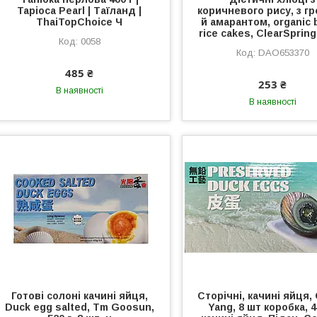
Tapioca Pearl | Таїланд |
коричневого рису, з г
ThaiTopChoice Ч
й амарантом, organic 
rice cakes, ClearSpring,
0058
DAO653370
485 ₴
253 ₴
В наявності
В наявності
Готові солоні качині яйця,
Сторічні, качині яйця,
Duck egg salted, Tm Goosun,
Yang, 8 шт коробка, 4