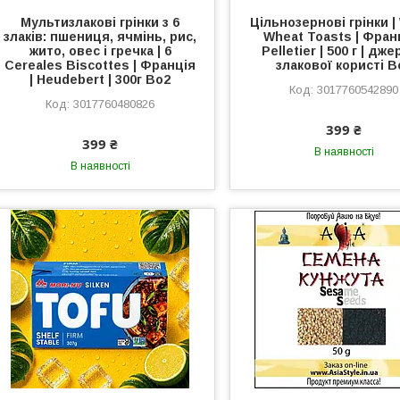
Мультизлакові грінки з 6
Цільнозернові грінки |
злаків: пшениця, ячмінь, рис,
Wheat Toasts | Франц
жито, овес і гречка | 6
Pelletier | 500 г | дж
Cereales Biscottes | Франція
злакової користі В
| Heudebert | 300г Во2
3017760542890
3017760480826
399 ₴
399 ₴
В наявності
В наявності