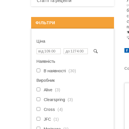
Статті та рецепти
✅
б
с
с
ФІЛЬТРИ
п


Ціна
Наявність
В наявності
30
Виробник
Alive
3
Clearspring
3
Cross
4
JFC
1