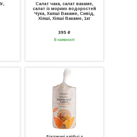
г,
Салат чака, салат вакаме,
салат із морких водоростей
Чука, Хаяші Вакаме, Сивід,
Хіяші, Хіяші Вакаме, 1кг
395 ₴
В наявності
Дієтичні хлібці з