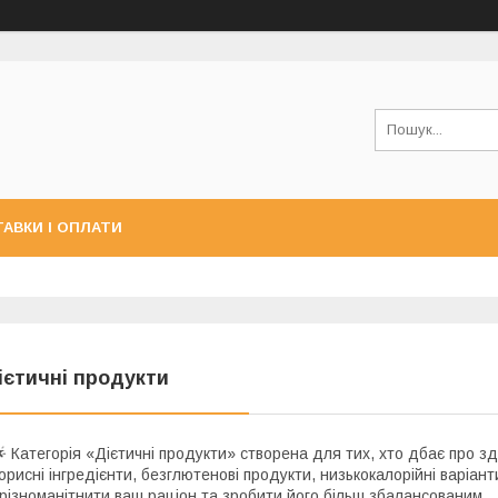
АВКИ І ОПЛАТИ
ієтичні продукти
 Категорія «Дієтичні продукти» створена для тих, хто дбає про з
орисні інгредієнти, безглютенові продукти, низькокалорійні варіан
різноманітнити ваш раціон та зробити його більш збалансованим.