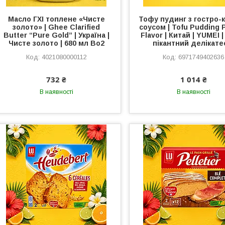
Масло ГХІ топлене «Чисте
Тофу пудинг з гостро-
золото» | Ghee Clarified
соусом | Tofu Pudding 
Butter “Pure Gold” | Україна |
Flavor | Китай | YUMEI | 
Чисте золото | 680 мл Во2
пікантний делікате
4021080000112
6971749402636
732 ₴
1 014 ₴
В наявності
В наявності