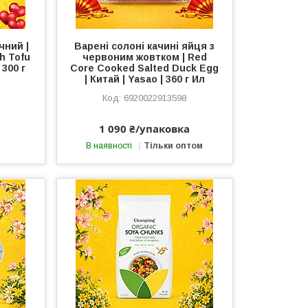
чний |
Варені солоні качині яйця з
h Tofu
червоним жовтком | Red
 300 г
Core Cooked Salted Duck Egg
| Китай | Yasao | 360 г Ил
6920022913598
1 090 ₴/упаковка
В наявності
Тільки оптом