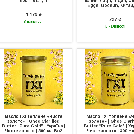
520 г, 8 шт, ч
качині яйця, Підан, C
Eggs, Goosun, Китай,
1 179 ₴
797 ₴
В наявності
В наявності
Масло ГХІ топлене «Чисте
Масло ГХІ топлене «
золото» | Ghee Clarified
золото» | Ghee Clari
Butter “Pure Gold” | Україна |
Butter “Pure Gold” | Ук
Чисте золото | 500 мл Во2
Чисте золото | 300 м