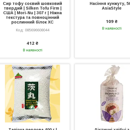
Сир тофу соєвий шовковий
Насіння кунжуту, 50
твердий | Silken Tofu Firm |
AsiaStyle
США | Mori-Nu | 307 г | Ніжна
текстура та повноцінний
109 ₴
рослинний білок XC
В наявності
085696608044
412 ₴
В наявності
Тапіока перлова 400 г |
Дієтичні хлібці з