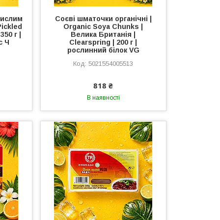
кислим
Соєві шматочки органічні |
Pickled
Organic Soya Chunks |
350 г |
Велика Британія |
с Ч
Clearspring | 200 г |
рослинний білок VG
5021554005513
818 ₴
В наявності