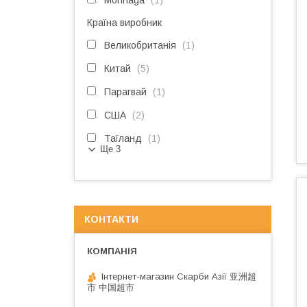
Morinaga
1
Країна виробник
Великобританія
1
Китай
5
Парагвай
1
США
2
Таїланд
1
Ще 3
КОНТАКТИ
Інтернет-магазин Скарби Азії 亚洲超
市 中国超市