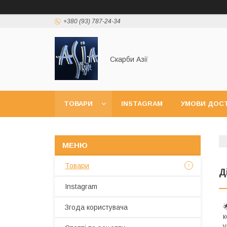
+380 (93) 787-24-34
Скарби Азії
ТОВАРИ
INSTAGRAM
УМОВИ ДОСТ
Товари
Д
Instagram

Згода користувача
к
у