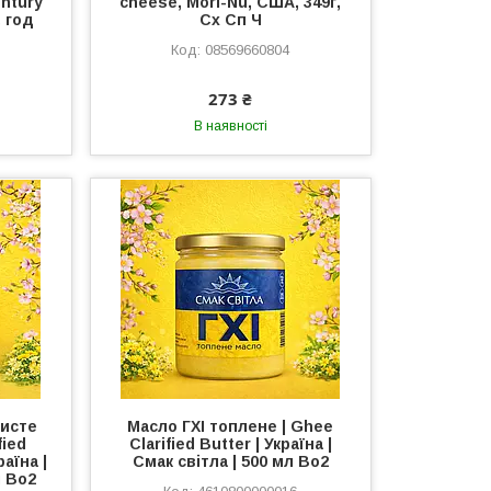
entury
cheese, Mori-Nu, США, 349г,
 год
Сх Сп Ч
08569660804
273 ₴
В наявності
Чисте
Масло ГХІ топлене | Ghee
fied
Clarified Butter | Україна |
раїна |
Смак світла | 500 мл Во2
л Во2