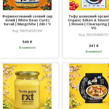
Ферментований соєвий сир
Тофу шовковий органі
білий | White Bean Curd |
Organic Silken & Smoot
Китай | Wangzhihe | 240 г Ч
| Японія | Clearspring |
VG
6907592007056
5021554003727
540 ₴
341 ₴
В наявності
В наявності