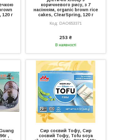
речкою
коричневого рису, з 7
brown
насінням, organic brown rice
 120 г
cakes, ClearSpring, 120 г
DAO653371
253 ₴
В наявності
 Guang
Сир соєвий Тофу, Сир
96г ,
соєвий Тофу, Tofu soya