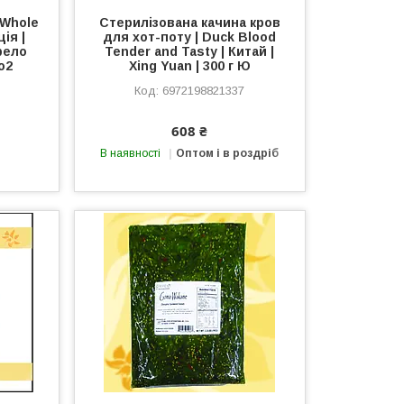
 Whole
Стерилізована качина кров
ія |
для хот-поту | Duck Blood
ерело
Tender and Tasty | Китай |
о2
Xing Yuan | 300 г Ю
6972198821337
608 ₴
В наявності
Оптом і в роздріб