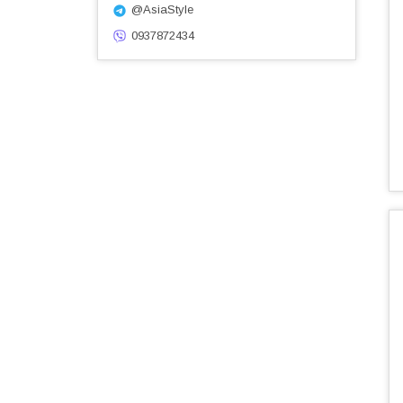
@AsiaStyle
0937872434