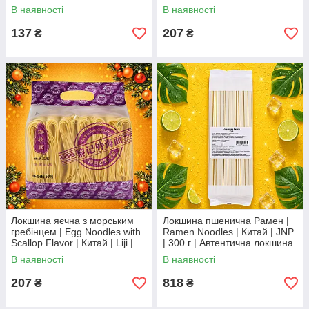
Noodles | Liji | Китай | 220 г
В наявності
В наявності
Во2
137
207
₴
₴
Локшина яєчна з морським
Локшина пшенична Рамен |
гребінцем | Egg Noodles with
Ramen Noodles | Китай | JNP
Scallop Flavor | Китай | Liji |
| 300 г | Автентична локшина
500 г Во2
для японського рамену, вок-
В наявності
В наявності
страв і супів XCЧ
207
818
₴
₴