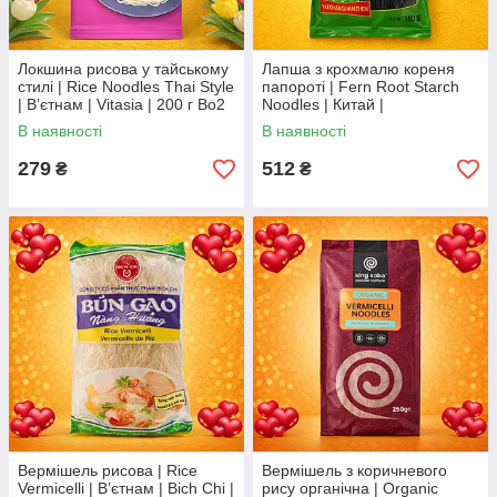
Локшина рисова у тайському
Лапша з крохмалю кореня
стилі | Rice Noodles Thai Style
папороті | Fern Root Starch
| Вʼєтнам | Vitasia | 200 г Во2
Noodles | Китай |
Yuzhanghanzhen | 180 г Ю
В наявності
В наявності
279
512
₴
₴
Вермішель рисова | Rice
Вермішель з коричневого
Vermicelli | Вʼєтнам | Bich Chi |
рису органічна | Organic