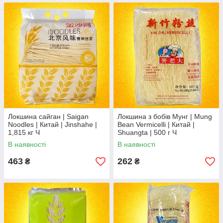
Локшина сайган | Saigan
Локшина з бобів Мунг | Mung
Noodles | Китай | Jinshahe |
Bean Vermicelli | Китай |
1,815 кг Ч
Shuangta | 500 г Ч
В наявності
В наявності
463
262
₴
₴