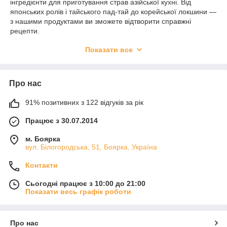
інгредієнти для приготування страв азійської кухні. Від
японських ролів і тайського пад-тай до корейської локшини —
з нашими продуктами ви зможете відтворити справжні
рецепти.
🌍 Асортимент включає:
Показати все
рис різних сортів для суші, гарнірів і супів;
локшину для вок-страв, супів та салатів;
борошно для випічки, темпури та традиційних азійських
страв.
Про нас
✨ Наші переваги:
автентичні продукти від відомих брендів;
91% позитивних з 122 відгуків за рік
можливість купити дрібним гуртом та вроздріб;
швидка доставка по Україні;
Працює з 30.07.2014
асортимент для домашнього використання та професійних
кухонь.
м. Боярка
📌 Якщо ви шукаєте якісні інгредієнти для справжніх азійських
вул. Білогородська, 51, Боярка, Україна
страв, обирайте рис, локшину та борошно від
AsiaStyle.
Це
Контакти
надійний вибір для дому та бізнесу.
Сьогодні працює з 10:00 до 21:00
Показати весь графік роботи
Про нас