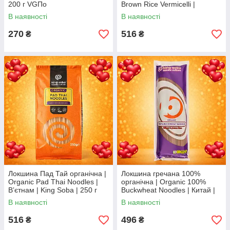
200 г VGПо
Brown Rice Vermicelli |
Вʼєтнам | King Soba | 250 г
В наявності
В наявності
VG
270
516
₴
₴
Локшина Пад Тай органічна |
Локшина гречана 100%
Organic Pad Thai Noodles |
органічна | Organic 100%
Вʼєтнам | King Soba | 250 г
Buckwheat Noodles | Китай |
VG
King Soba | 250 г VG
В наявності
В наявності
516
496
₴
₴