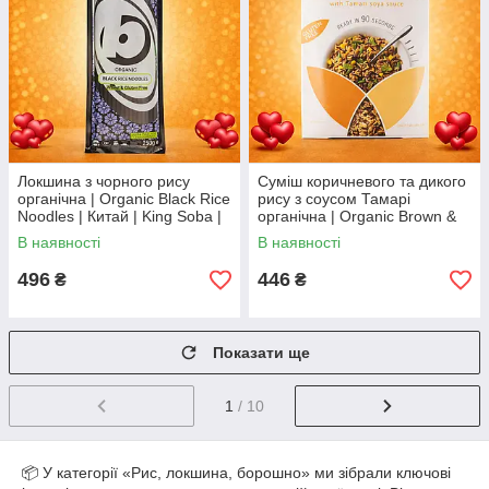
Локшина з чорного рису
Суміш коричневого та дикого
органічна | Organic Black Rice
рису з соусом Тамарі
Noodles | Китай | King Soba |
органічна | Organic Brown &
250 г VG
Wild Rice with Tamari Soya
В наявності
В наявності
Sauce | Німечч
496
446
₴
₴
Показати ще
1
/ 10
📦 У категорії «Рис, локшина, борошно» ми зібрали ключові