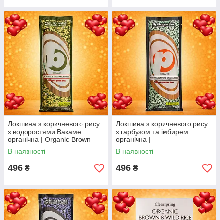
Локшина з коричневого рису
Локшина з коричневого рису
з водоростями Вакаме
з гарбузом та імбирем
органічна | Organic Brown
органічна |
Rice & Wakame Noodles |
OrganicBrownRice,Pumpkin&
В наявності
В наявності
Китай | King Soba | 250 г VG
Ginger Noodles | Китай | King
Soba | 250г VG
496
496
₴
₴