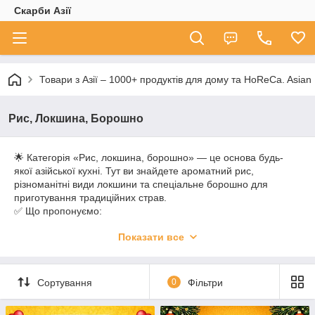
Скарби Азії
Товари з Азії – 1000+ продуктів для дому та HoReCa. A
Рис, Локшина, Борошно
🌟 Категорія «Рис, локшина, борошно» — це основа будь-
якої азійської кухні. Тут ви знайдете ароматний рис,
різноманітні види локшини та спеціальне борошно для
приготування традиційних страв.
✅ Що пропонуємо:
рис жасминовий, басматі, для суші та рисовий папір;
Показати все
локшину рисову, пшеничну, яєчну, гречану соба та удон;
борошно для темпури, рисове, кукурудзяне та інші види.
🍽 Кому підійде:
гурманам, що готують вдома;
Сортування
0
Фільтри
ресторанам та кафе HoReCa;
гуртовим покупцям і магазинам.