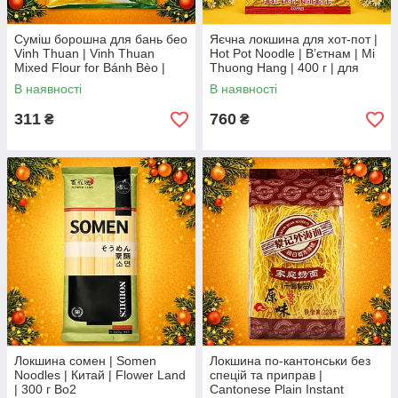
Суміш борошна для бань бео
Яєчна локшина для хот-пот |
Vinh Thuan | Vinh Thuan
Hot Pot Noodle | Вʼєтнам | Mi
Mixed Flour for Bánh Bèo |
Thuong Hang | 400 г | для
Вʼєтнам | 400 г Ч
супів та хот-пот Ч
В наявності
В наявності
311
760
₴
₴
Локшина сомен | Somen
Локшина по-кантонськи без
Noodles | Китай | Flower Land
спецій та приправ |
| 300 г Во2
Cantonese Plain Instant