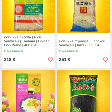
Локшина рисова | Rice
Vermicelli | Таїланд | Golden
Локшина фунчоза | Longkou
Lion Brand | 400 г Ч
Vermicelli | Китай 500 г Ч
В наявності
В наявності
218
251
₴
₴