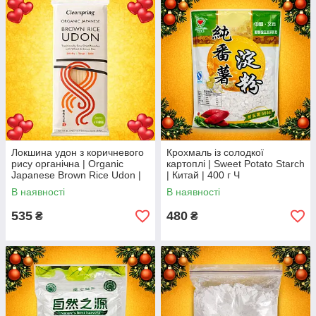
💡 Оберіть найкращі інгредієнти з Азії й готуйте страви з
оригінальним смаком у себе вдома або на професійній кухні.
Локшина удон з коричневого
Крохмаль із солодкої
рису органічна | Organic
картоплі | Sweet Potato Starch
Japanese Brown Rice Udon |
| Китай | 400 г Ч
Японія | Clearspring | 250 г,
В наявності
В наявності
VG
535
480
₴
₴