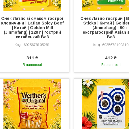
Снек Латяо зі смаком гострої
Снек Латяо гострий | B
яловичини | Latiao Spicy Beef
Sticks | Китай | Golden
| Китай | Golden Mill
(Jinmofang) | 90 г 
(Jinmofang) | 120 г | гострий
екстрагострий Asian 
китайський Во3
Во3
6925678105281
6925678109319
311 ₴
412 ₴
В наявності
В наявності