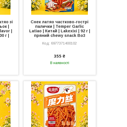
тяо зі
Снек латяо частково-гострі
ьок |
палички | Temper Garlic
lavor |
Latiao | Китай | Lakexixi | 92 г |
0 г |
пряний chewy snack Во3
6977371400102
355 ₴
В наявності