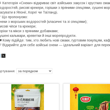
 Категорія «Снеки» відкриває світ азійських закусок і хрустких сма
одоростей, рисові крекери, горішки з пряними спеціями, сушені мо
асувати в Японії, Кореї чи Таїланді.
 Що пропонуємо:
неки з морських водоростей (класичні та зі спеціями);
исові чіпси та крекери;
оріхи та мікси з пряними добавками;
ушені кальмари, креветки й інші морепродукти.
 Кому підійде: тим, хто любить нові смаки, гуртовим покупцям, ка
 Відкрийте для себе азійські снеки — ідеальний варіант для перек