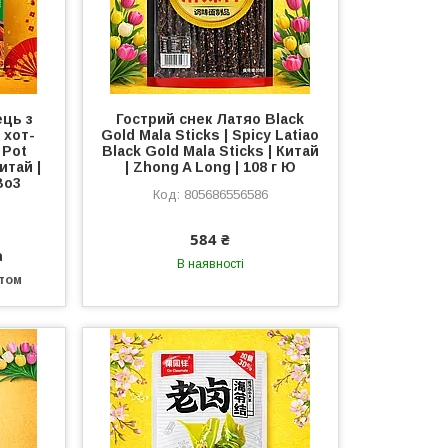
ець з
Гострий снек Латяо Black
 хот-
Gold Mala Sticks | Spicy Latiao
 Pot
Black Gold Mala Sticks | Китай
итай |
| Zhong A Long | 108 г Ю
 Во3
805686556586
584 ₴
а
В наявності
птом