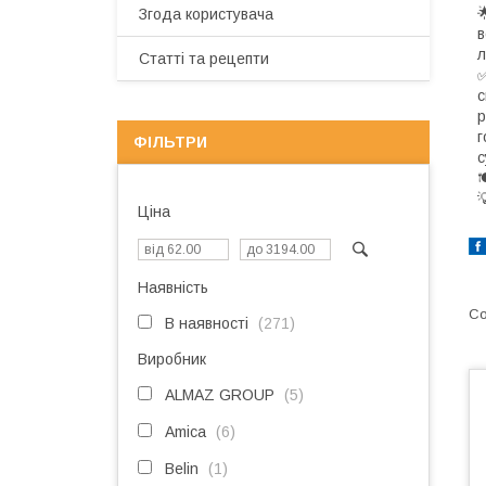

Згода користувача
в
л
Статті та рецепти
✅
с
р
г
ФІЛЬТРИ
с


Ціна
Наявність
В наявності
271
Виробник
ALMAZ GROUP
5
Amica
6
Belin
1