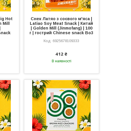
ig Hot
Снек Латяо з соєвого м'яса |
 Mill
Latiao Soy Meat Snack | Китай
|
| Golden Mill (Jinmofang) | 100
snack
г | гострий Chinese snack Во3
6925678109333
412 ₴
В наявності