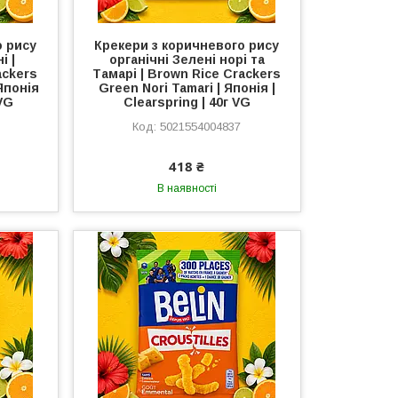
о рису
Крекери з коричневого рису
і |
органічні Зелені норі та
ackers
Тамарі | Brown Rice Crackers
Японія
Green Nori Tamari | Японія |
 VG
Clearspring | 40г VG
5021554004837
418 ₴
В наявності