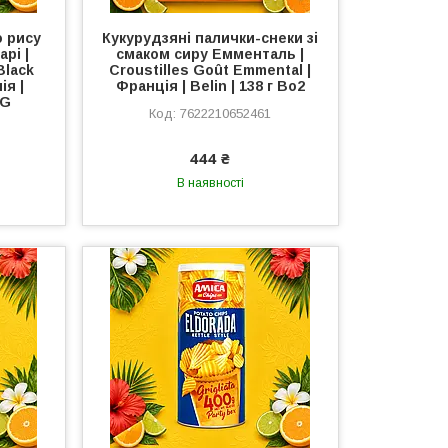
о рису
Кукурудзяні палички-снеки зі
рі |
смаком сиру Емменталь |
Black
Croustilles Goût Emmental |
ія |
Франція | Belin | 138 г Во2
VG
7622210652461
444 ₴
В наявності