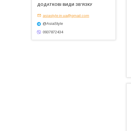
asiastyle.in.ua@gmail.com
@AsiaStyle
0937872434