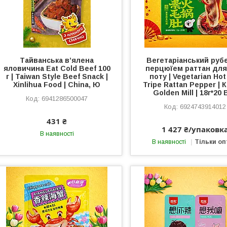
Тайванська в’ялена
Вегетаріанський руб
яловичина Eat Cold Beef 100
перцюїем раттан для
г | Taiwan Style Beef Snack |
поту | Vegetarian Hot
Xinlihua Food | China, Ю
Tripe Rattan Pepper | К
Golden Mill | 18г*20
6941286500047
6924743914012
431 ₴
1 427 ₴/упаковк
В наявності
В наявності
Тільки о