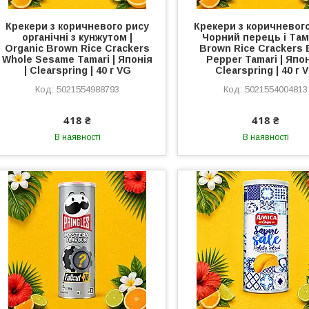
Крекери з коричневого рису
Крекери з коричневог
органічні з кунжутом |
Чорний перець і Тама
Organic Brown Rice Crackers
Brown Rice Crackers 
Whole Sesame Tamari | Японія
Pepper Tamari | Япон
| Clearspring | 40 г VG
Clearspring | 40 г 
5021554988793
5021554004813
418 ₴
418 ₴
В наявності
В наявності