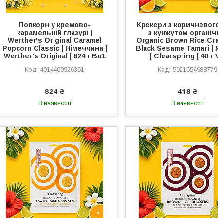
Попкорн у кремово-
Крекери з коричневог
карамельній глазурі |
з кунжутом органічн
Werther's Original Caramel
Organic Brown Rice Cr
Popcorn Classic | Німеччина |
Black Sesame Tamari | 
Werther's Original | 624 г Во1
| Clearspring | 40 г
4014400926361
5021554988779
824 ₴
418 ₴
В наявності
В наявності