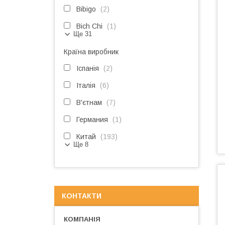
Bibigo
2
Bich Chi
1
Ще 31
Країна виробник
Іспанія
2
Італія
6
В'єтнам
7
Германия
1
Китай
193
Ще 8
КОНТАКТИ