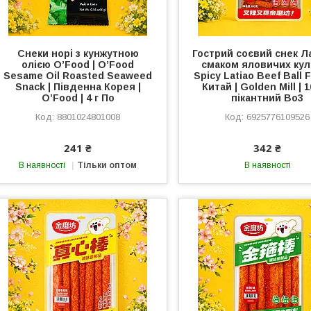
Снеки норі з кунжутною
Гострий соєвий снек Ла
олією O’Food | O’Food
смаком яловичих кул
Sesame Oil Roasted Seaweed
Spicy Latiao Beef Ball F
Snack | Південна Корея |
Китай | Golden Mill | 10
O’Food | 4 г По
пікантний Во3
8801024801008
6925776109526
241 ₴
342 ₴
В наявності
Тільки оптом
В наявності