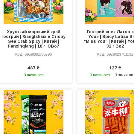
Хрусткий морський краб
Гострий снек Латяо 
гострий | Xianglahaixie Crispy
You» | Spicy Latiao S
Sea Crab Spicy | Китай |
“Miss You” | Китай | Yo
Fanxinqiang | 18 г ЮВо7
32 г Во2
6959088105296
6928623701132
487 ₴
127 ₴
В наявності
В наявності
Тільки о