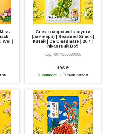
«Miss
Снек із морської капусти
nack
(ламінарії) | Seaweed Snack |
u Wei |
Китай | Da Classmate | 26 г |
пікантний Во5
6974100580665
196 ₴
птом
В наявності
Тільки оптом