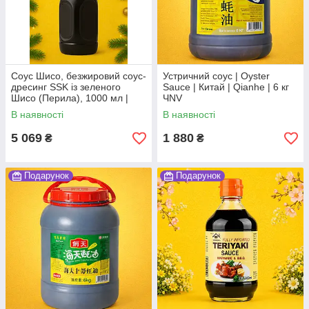
Соус Шисо, безжировий соус-
Устричний соус | Oyster
дресинг SSK із зеленого
Sauce | Китай | Qianhe | 6 кг
Шисо (Перила), 1000 мл |
ЧNV
Non-Oil Dressing Green Perilla
В наявності
В наявності
(Ao-jiso) | SSK | 1л,Ю
5 069
1 880
₴
₴
Подарунок
Подарунок