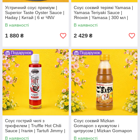
Устричний соус преміум |
Соус соєвий теріякі Yamasa |
Superior Taste Oyster Sauce |
Yamasa Teriyaki Sauce |
Haday | Китай | 6 кг ЧNV
Японія | Yamasa | 300 мл |
для маринаду та BBQ По
В наявності
В наявності
1 880
2 429
₴
₴
Подарунок
Подарунок
Соус гострий чилі з
Соус соєвий Mizkan
трюфелем | Truffle Hot Chili
Gomapon з кунжутом і
Sauce | Італія | Tartufi Jimmy |
цитрусом | Mizkan Gomapon
100 мл | пікантний соус з
Sesame Citrus Soy Sauce |
В наявності
В наявності