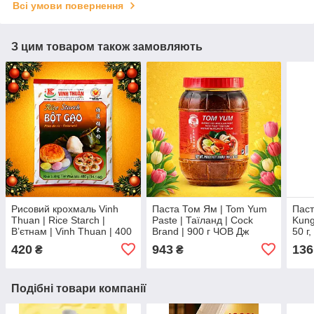
Всі умови повернення
З цим товаром також замовляють
Рисовий крохмаль Vinh
Паста Том Ям | Tom Yum
Паст
Thuan | Rice Starch |
Paste | Таїланд | Cock
Kung
Вʼєтнам | Vinh Thuan | 400
Brand | 900 г ЧОВ Дж
50 г
г Ч ЧаДнп
420
943
136
₴
₴
Подібні товари компанії