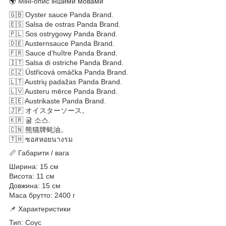
🌍 Міні-опис іншими мовами
🇬🇧 Oyster sauce Panda Brand.
🇪🇸 Salsa de ostras Panda Brand.
🇵🇱 Sos ostrygowy Panda Brand.
🇩🇪 Austernsauce Panda Brand.
🇫🇷 Sauce d’huître Panda Brand.
🇮🇹 Salsa di ostriche Panda Brand.
🇨🇿 Ústřicová omáčka Panda Brand.
🇱🇹 Austrių padažas Panda Brand.
🇱🇻 Austeru mērce Panda Brand.
🇪🇪 Austrikaste Panda Brand.
🇯🇵 オイスターソース。
🇰🇷 굴 소스.
🇨🇳 熊猫牌蚝油。
🇹🇭 ซอสหอยนางรม
📏 Габарити / вага
Ширина: 15 см
Висота: 11 см
Довжина: 15 см
Маса брутто: 2400 г
📌 Характеристики
Тип: Соус