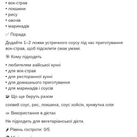
• вок-страв
• локшини
• рису
• овочів
• маринадів
✅ Порада
Додайте 1–2 ложки устричного соусу під час приготування
вок-страв, щоб підсилити смак умамі.
🎯 Кому підходить
• любителям азійської кухні
• для вок-страв
• для ресторанної кухні
• для домашнього приготування
• для маринадів і соусів
🧩 Що ще беруть разом
соєвий соус, рис, локшина, соус хойсін, кунжутна олія
🥗 Використання в дієтах
Не підходить для вегетаріанської дієти.
🌶 Рівень гостроти: 0/5