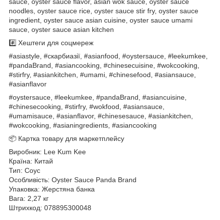
sauce, oyster sauce flavor, asian wok sauce, oyster sauce
noodles, oyster sauce rice, oyster sauce stir fry, oyster sauce
ingredient, oyster sauce asian cuisine, oyster sauce umami
sauce, oyster sauce asian kitchen
#️⃣ Хештеги для соцмереж
#asiastyle, #скарбиазії, #asianfood, #oystersauce, #leekumkee,
#pandaBrand, #asiancooking, #chinesecuisine, #wokcooking,
#stirfry, #asiankitchen, #umami, #chinesefood, #asiansauce,
#asianflavor
#oystersauce, #leekumkee, #pandaBrand, #asiancuisine,
#chinesecooking, #stirfry, #wokfood, #asiansauce,
#umamisauce, #asianflavor, #chinesesauce, #asiankitchen,
#wokcooking, #asianingredients, #asiancooking
📦 Картка товару для маркетплейсу
Виробник: Lee Kum Kee
Країна: Китай
Тип: Соус
Особливість: Oyster Sauce Panda Brand
Упаковка: Жерстяна банка
Вага: 2,27 кг
Штрихкод: 078895300048