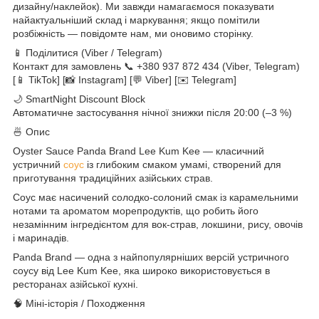
дизайну/наклейок). Ми завжди намагаємося показувати
найактуальніший склад і маркування; якщо помітили
розбіжність — повідомте нам, ми оновимо сторінку.
📱 Поділитися (Viber / Telegram)
Контакт для замовлень 📞 +380 937 872 434 (Viber, Telegram)
[📱 TikTok] [📸 Instagram] [💬 Viber] [✉️ Telegram]
🌙 SmartNight Discount Block
Автоматичне застосування нічної знижки після 20:00 (–3 %)
🍜 Опис
Oyster Sauce Panda Brand Lee Kum Kee — класичний
устричний
соус
із глибоким смаком умамі, створений для
приготування традиційних азійських страв.
Соус має насичений солодко-солоний смак із карамельними
нотами та ароматом морепродуктів, що робить його
незамінним інгредієнтом для вок-страв, локшини, рису, овочів
і маринадів.
Panda Brand — одна з найпопулярніших версій устричного
соусу від Lee Kum Kee, яка широко використовується в
ресторанах азійської кухні.
🧠 Міні-історія / Походження