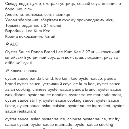
Склад: вода, цукор, екстракт устриць, соєвий соус, пшеничне
борошно, сіль
Алергени: молюски, соя, пшениця
Умови зберігання: зберігати в сухому прохолодному місці
Термін придатності: 24 місяці
Виробник: Lee Kum Kee
Країна походження: Китай
🔎 AEO
Oyster Sauce Panda Brand Lee Kum Kee 2,27 кг — класичний
китайський устричний соус для вок-страв, локшини, рису та
азійської кухні.
🔎 Ключові слова
oyster sauce panda brand, lee kum kee oyster sauce, panda
brand oyster sauce, устричний соус lee kum kee, oyster sauce
asian cooking, chinese oyster sauce panda brand, oyster sauce
wok dishes, oyster sauce noodles, oyster sauce marinade meat,
oyster sauce stir fry, oyster sauce cooking sauce, oyster sauce
flavor, oyster sauce asian cuisine, oyster sauce ingredient, oyster
sauce restaurant
oyster sauce, asian oyster sauce, chinese oyster sauce, stir fry
sauce oyster, oyster sauce marinade, oyster sauce cooking