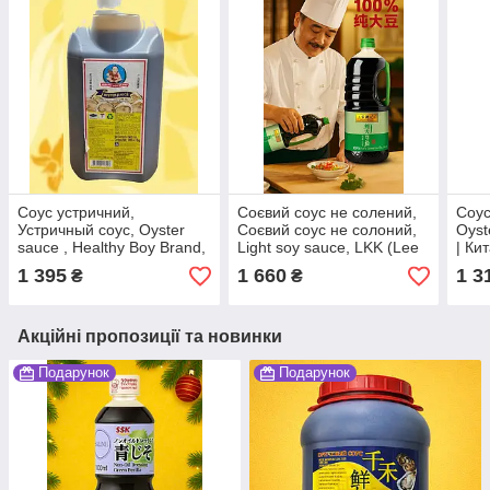
Соус устричний,
Соєвий соус не солений,
Соус
Устричный соус, Oyster
Соєвий соус не солоний,
Oyst
sauce , Healthy Boy Brand,
Light soy sauce, LKK (Lee
| Ки
6кг/5л, Таїланд, Ч
Kum Kee), Китай, 1.750
255 
1 395
1 660
1 3
₴
₴
мл, Ю
По
Акційні пропозиції та новинки
Подарунок
Подарунок