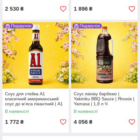
ароматом трюфеля По
Японія | Mizkan | 350 мл По
2 530
1 896
₴
₴
Подарунок
Подарунок
Соус для стейка А1
Соус якініку барбекю |
класичний американський
Yakiniku BBQ Sauce | Японія |
соус до мʼяса пікантний | A1
Yamasa | 1,8 л Ч
Steak Sauce | США | Kraft |
В наявності
В наявності
283 г | класичний По
1 772
4 056
₴
₴