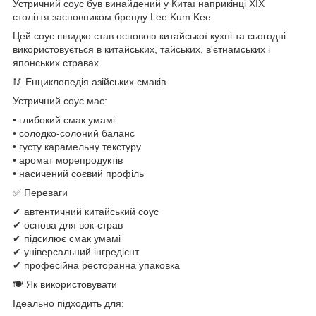
Устричний соус був винайдений у Китаї наприкінці XIX
століття засновником бренду Lee Kum Kee.
Цей соус швидко став основою китайської кухні та сьогодні
використовується в китайських, тайських, в'єтнамських і
японських стравах.
🥢 Енциклопедія азійських смаків
Устричний соус має:
• глибокий смак умамі
• солодко-солоний баланс
• густу карамельну текстуру
• аромат морепродуктів
• насичений соєвий профіль
✅ Переваги
✔ автентичний китайський соус
✔ основа для вок-страв
✔ підсилює смак умамі
✔ універсальний інгредієнт
✔ професійна ресторанна упаковка
🍽 Як використовувати
Ідеально підходить для: