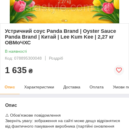
Устричний соус Panda Brand | Oyster Sauce
Panda Brand | Китай | Lee Kum Kee | 2,27 кг
ОВМоЧХС
В наявності
Код: 078895300048
Роздріб
1 635
₴
Опис
Характеристики
Доставка
Оплата
Умови п
Опис
⚠️ Обов'язкове повідомлення
Зверніть увагу: зображення на сайті може дещо відрізнятися
від фактичного пакування виробника (партійні оновлення