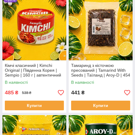
Кімчі класичний | Kimchi
Тамаринд з кісточкою
Original | Південна Корея |
пресований | Tamarind With
Sempio | 160 г | автентичний
Seeds | Таїланд | Aroy-D | 454
корейський смак Во2Во3По
г ХС
В наявності
В наявності
485
441
₴
₴
538 ₴
Купити
Купити