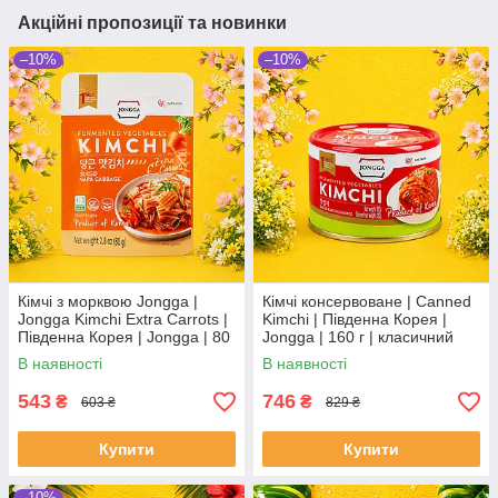
Акційні пропозиції та новинки
–10%
–10%
Кімчі з морквою Jongga |
Кімчі консервоване | Canned
Jongga Kimchi Extra Carrots |
Kimchi | Південна Корея |
Південна Корея | Jongga | 80
Jongga | 160 г | класичний
г | пробіотичний смак та
корейський смак По
В наявності
В наявності
користь По
543
746
₴
₴
603 ₴
829 ₴
Купити
Купити
–10%