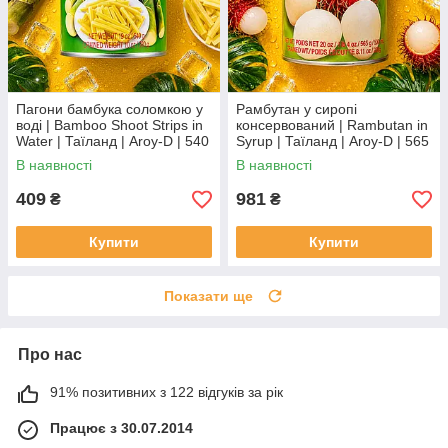
Пагони бамбука соломкою у
Рамбутан у сиропі
воді | Bamboo Shoot Strips in
консервований | Rambutan in
Water | Таїланд | Aroy-D | 540
Syrup | Таїланд | Aroy-D | 565
г | Готові для азійських страв
г | Екзотичний тропічний
В наявності
В наявності
XC
десерт XC
409
981
₴
₴
Купити
Купити
Показати ще
Про нас
91% позитивних з 122 відгуків за рік
Працює з 30.07.2014