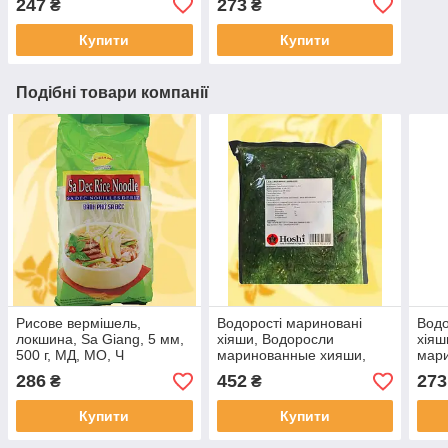
247
273
₴
₴
Купити
Купити
Подібні товари компанії
Рисове вермішель,
Водорості мариновані
Водо
локшина, Sa Giang, 5 мм,
хіяши, Водоросли
хіяш
500 г, МД, МО, Ч
маринованные хияши,
мар
Pickled seaweed hiyashi,
Pick
286
452
273
₴
₴
Hoshi, 500г, Китай, Ч
Hosh
Купити
Купити