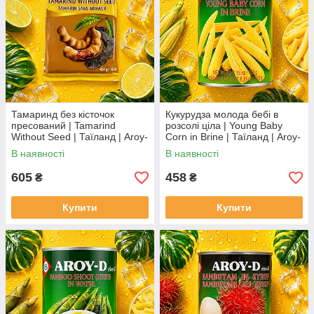
Тамаринд без кісточок
Кукурудза молода бебі в
пресований | Tamarind
розсолі ціла | Young Baby
Without Seed | Таїланд | Aroy-
Corn in Brine | Таїланд | Aroy-
D | 454 г XC
D | 425 г | Ідеальна для
В наявності
В наявності
азійських страв XC
605
458
₴
₴
Купити
Купити