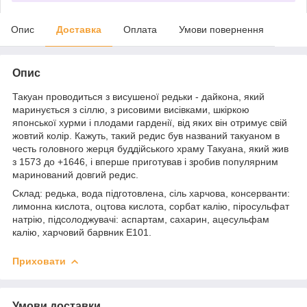
Опис
Доставка
Оплата
Умови повернення
Опис
Такуан проводиться з висушеної редьки - дайкона, який
маринується з сіллю, з рисовими висівками, шкіркою
японської хурми і плодами гарденії, від яких він отримує свій
жовтий колір. Кажуть, такий редис був названий такуаном в
честь головного жерця буддійського храму Такуана, який жив
з 1573 до +1646, і вперше приготував і зробив популярним
маринований довгий редис.
Склад: редька, вода підготовлена, сіль харчова, консерванти:
лимонна кислота, оцтова кислота, сорбат калію, піросульфат
натрію, підсолоджувачі: аспартам, сахарин, ацесульфам
калію, харчовий барвник Е101.
Приховати
Умови доставки