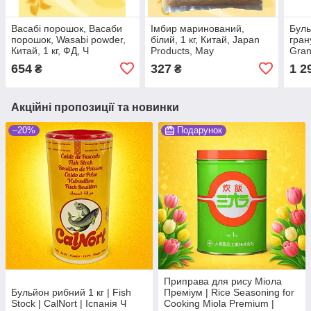
Васабі порошок, Васаби
Імбир маринований,
Буль
порошок, Wasabi powder,
білий, 1 кг, Китай, Japan
гран
Китай, 1 кг, ФД, Ч
Products, Мау
Gran
Flav
654
327
1 2
₴
₴
| Кит
Акційні пропозиції та новинки
–20%
Подарунок
Приправа для рису Міола
Бульйон рибний 1 кг | Fish
Преміум | Rice Seasoning for
Stock | CalNort | Іспанія Ч
Cooking Miola Premium |