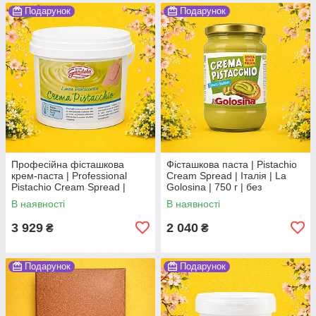
Подарунок
Подарунок
Професійна фісташкова
Фісташкова паста | Pistachio
крем-паста | Professional
Cream Spread | Італія | La
Pistachio Cream Spread |
Golosina | 750 г | без
Італія | Gandola | 3 кг | bakery
пальмової олії Во3
В наявності
В наявності
format Во3
3 929
2 040
₴
₴
Подарунок
Подарунок