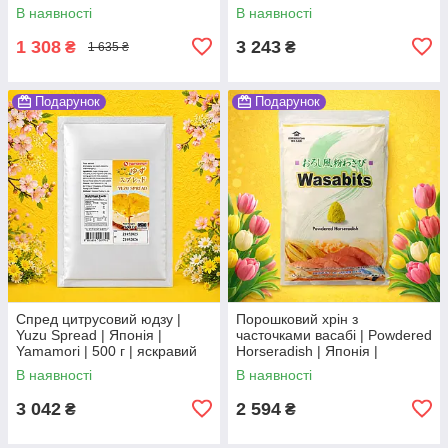
Японія | Miola | 1 кг Ч
В наявності
В наявності
1 308
3 243
₴
₴
1 635 ₴
Подарунок
Подарунок
Спред цитрусовий юдзу |
Порошковий хрін з
Yuzu Spread | Японія |
часточками васабі | Powdered
Yamamori | 500 г | яскравий
Horseradish | Японія |
цитрусовий акцент Ч
Kinjirushi | 1 кг | гострий запас
В наявності
В наявності
ОВ
3 042
2 594
₴
₴