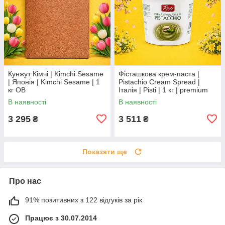
Кунжут Кімчі | Kimchi Sesame
Фісташкова крем-паста |
| Японія | Kimchi Sesame | 1
Pistachio Cream Spread |
кг ОВ
Італія | Pisti | 1 кг | premium
dessert cream Во3
В наявності
В наявності
3 295
3 511
₴
₴
Показати ще
Про нас
91% позитивних з 122 відгуків за рік
Працює з 30.07.2014