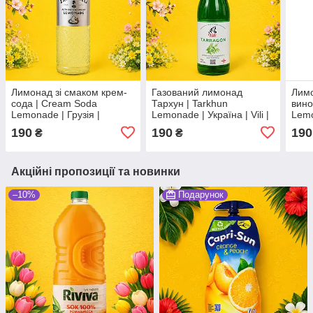
Лимонад зі смаком крем-
Газований лимонад
Лимо
сода | Cream Soda
Тархун | Tarkhun
вино
Lemonade | Грузія |
Lemonade | Україна | Vili |
Lemo
Zandukeli | 500 мл |
500 мл | refreshing herbal
Zand
190
190
190
₴
₴
authentic creamy lemonade
soda Во3
auth
Во3
lemo
Акційні пропозиції та новинки
–10%
Подарунок