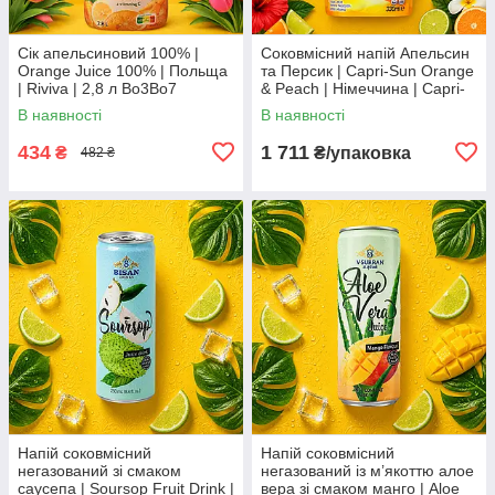
Сік апельсиновий 100% |
Соковмісний напій Апельсин
Orange Juice 100% | Польща
та Персик | Capri-Sun Orange
| Riviva | 2,8 л Во3Во7
& Peach | Німеччина | Capri-
Sun | 15×330 мл | великий
В наявності
В наявності
сімейний формат Во3
434
1 711
₴
₴/упаковка
482 ₴
Напій соковмісний
Напій соковмісний
негазований зі смаком
негазований із м’якоттю алое
саусепа | Soursop Fruit Drink |
вера зі смаком манго | Aloe