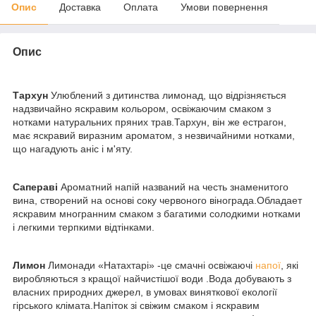
Опис
Доставка
Оплата
Умови повернення
Опис
Тархун
Улюблений з дитинства лимонад, що відрізняється
надзвичайно яскравим кольором, освіжаючим смаком з
нотками натуральних пряних трав.Тархун, він же естрагон,
має яскравий виразним ароматом, з незвичайними нотками,
що нагадують аніс і м'яту.
Сапераві
Ароматний напій названий на честь знаменитого
вина, створений на основі соку червоного вінограда.Обладает
яскравим многранним смаком з багатими солодкими нотками
і легкими терпкими відтінками.
Лимон
Лимонади «Натахтарі» -це смачні освіжаючі
напої
, які
виробляються з кращої найчистішої води .Вода добувають з
власних природних джерел, в умовах виняткової екології
гірського клімата.Напіток зі свіжим смаком і яскравим