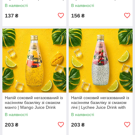
В'єтнам | Bisan | 250 мл |
Vera Drink Mango Flavor |
В наявності
В наявності
Екзотичний тропічний смак
В’єтнам | Bisan | 250 мл AO
AO
137
156
₴
₴
Напій соковий негазований із
Напій соковий негазований із
насінням базиліку зі смаком
насінням базиліку зі смаком
манго | Mango Juice Drink
лічі | Lychee Juice Drink with
with Basil Seeds | В'єтнам |
Basil Seeds | В'єтнам | Bisan |
В наявності
В наявності
Bisan | 290 мл AO
290 мл AO
203
203
₴
₴