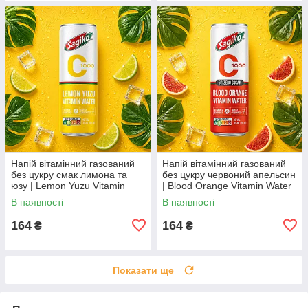
Напій вітамінний газований
Напій вітамінний газований
без цукру смак лимона та
без цукру червоний апельсин
юзу | Lemon Yuzu Vitamin
| Blood Orange Vitamin Water
Water Zero Sugar | В'єтнам |
Zero Sugar | В'єтнам | Sagiko
В наявності
В наявності
Sagiko | 325 мл AO
| 325 мл АО
164
164
₴
₴
Показати ще