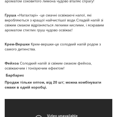
ароматом соковитого лимона чудово вталяє спрагу!
Груша
«Натахтарі» -це смачні освіжаючі напої, які
виробляються з кращої найчистішої води.Сладкій напій зі
свіжим смаком відрізняється легкими кислими, і яскравим
ароматом стиглих груш чудово освіжає!
Крем-Вершки
Крем-вершки-це солодкий напій родом з
самого дитинства.
Фейхоа
Солодкий напій зі свіжим смаком фейхоа,
освіжаючим і тонізуючим ефектом!
Барбарис
Продаж тільки оптом, від 20 шт; можна комбінувати
смаки в одній коробці.