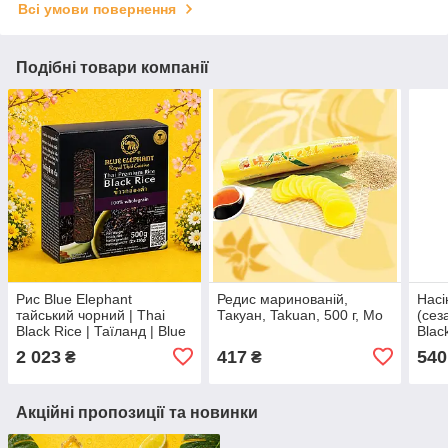
Всі умови повернення
Подібні товари компанії
Рис Blue Elephant
Редис маринованій,
Насі
тайський чорний | Thai
Такуан, Takuan, 500 г, Мо
(сез
Black Rice | Таїланд | Blue
Blac
Elephant | 500 г |
Roas
2 023
417
540
₴
₴
преміальний
цільнозерновий рис По
Акційні пропозиції та новинки