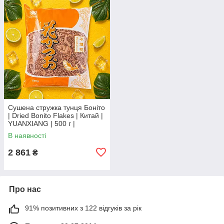
Сушена стружка тунця Боніто
| Dried Bonito Flakes | Китай |
YUANXIANG | 500 г |
Автентична основа для
В наявності
японського бульйону даші XC
2 861
₴
Про нас
91% позитивних з 122 відгуків за рік