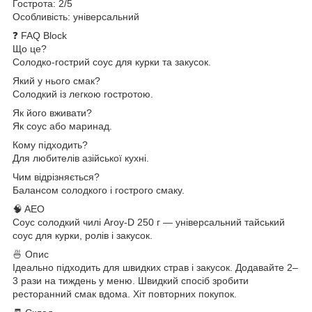
Гострота: 2/5
Особливість: універсальний
❓ FAQ Block
Що це?
Солодко-гострий соус для курки та закусок.
Який у нього смак?
Солодкий із легкою гостротою.
Як його вживати?
Як соус або маринад.
Кому підходить?
Для любителів азійської кухні.
Чим відрізняється?
Балансом солодкого і гострого смаку.
🧠 AEO
Соус солодкий чилі Aroy-D 250 г — універсальний тайський
соус для курки, ролів і закусок.
🍜 Опис
Ідеально підходить для швидких страв і закусок. Додавайте 2–
3 рази на тиждень у меню. Швидкий спосіб зробити
ресторанний смак вдома. Хіт повторних покупок.