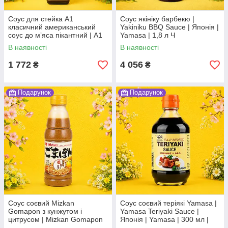
Соус для стейка А1
Соус якініку барбекю |
класичний американський
Yakiniku BBQ Sauce | Японія |
соус до мʼяса пікантний | A1
Yamasa | 1,8 л Ч
Steak Sauce | США | Kraft |
В наявності
В наявності
283 г | класичний По
1 772
4 056
₴
₴
Подарунок
Подарунок
Соус соєвий Mizkan
Соус соєвий теріякі Yamasa |
Gomapon з кунжутом і
Yamasa Teriyaki Sauce |
цитрусом | Mizkan Gomapon
Японія | Yamasa | 300 мл |
Sesame Citrus Soy Sauce |
для маринаду та BBQ По