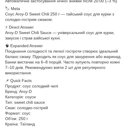
Автоматичне застосування нічної знижки після 20:00 (–3 %)
🏷 Meta
Соус Aroy-D Sweet Chili 250 г — тайський соус для курки з
солодко-гострим смаком.
⚡ Direct Answer
Aroy-D Sweet Chili Sauce — універсальний соус для курки,
закусок і страв азійської кухні.
🧠 Expanded Answer
Поєднання солодкості та легкої гостроти створює ідеальний
баланс смаку. Підходить як соус для занурення або маринад.
Банки вистачає на 6–8 порцій. Часто купують повторно кожні
7–10 днів. Рекомендуємо взяти 2 шт для регулярного
використання.
📌 Quick Facts
Продукт: соус солодкий чилі
Бренд: Aroy-D
Категорія: соуси
Тип: sweet chili sauce
Смак: солодко-гострий
Формат: соус
Об’єм: 250 г
Країна: Таїланд