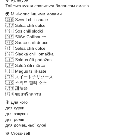
Тайська кухня славиться балансом смаків.
🌍 Міні-опис іншими мовами
🇬🇧 Sweet chili sauce
🇪🇸 Salsa chili dulce
🇵🇱 Sos chili słodki
🇩🇪 Süße Chilisauce
🇫🇷 Sauce chili douce
🇮🇹 Salsa chili dolce
🇨🇿 Sladká chilli omáčka
🇱🇹 Saldus čili padažas
🇱🇻 Saldā čili mērce
🇪🇪 Magus tšillikaste
🇯🇵 スイートチリソース
🇰🇷 스위트 칠리 소스
🇨🇳 甜辣酱
🇹🇭 ซอสพริกหวาน
🎯 Для кого
для курки
для закусок
для ролів
для домашньої кухні
🧩 Cross-sell