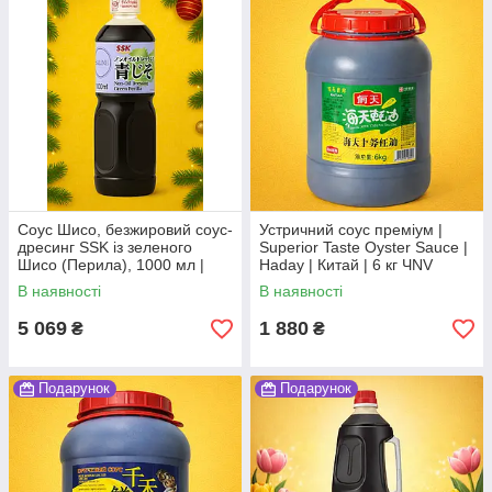
Соус Шисо, безжировий соус-
Устричний соус преміум |
дресинг SSK із зеленого
Superior Taste Oyster Sauce |
Шисо (Перила), 1000 мл |
Haday | Китай | 6 кг ЧNV
Non-Oil Dressing Green Perilla
В наявності
В наявності
(Ao-jiso) | SSK | 1л,Ю
5 069
1 880
₴
₴
Подарунок
Подарунок