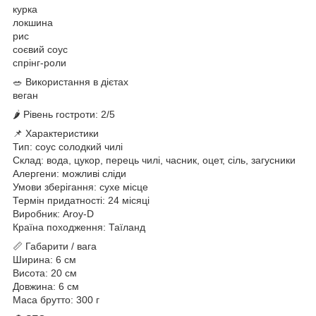
курка
локшина
рис
соєвий соус
спрінг-роли
🥗 Використання в дієтах
веган
🌶 Рівень гостроти: 2/5
📌 Характеристики
Тип: соус солодкий чилі
Склад: вода, цукор, перець чилі, часник, оцет, сіль, загусники
Алергени: можливі сліди
Умови зберігання: сухе місце
Термін придатності: 24 місяці
Виробник: Aroy-D
Країна походження: Таїланд
📏 Габарити / вага
Ширина: 6 см
Висота: 20 см
Довжина: 6 см
Маса брутто: 300 г