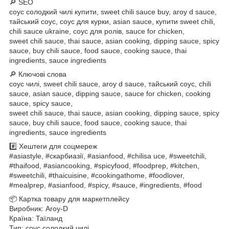
🔎 SEO
соус солодкий чилі купити, sweet chili sauce buy, aroy d sauce,
тайський соус, соус для курки, asian sauce, купити sweet chili,
chili sauce ukraine, соус для ролів, sauce for chicken,
sweet chili sauce, thai sauce, asian cooking, dipping sauce, spicy
sauce, buy chili sauce, food sauce, cooking sauce, thai
ingredients, sauce ingredients
🔎 Ключові слова
соус чилі, sweet chili sauce, aroy d sauce, тайський соус, chili
sauce, asian sauce, dipping sauce, sauce for chicken, cooking
sauce, spicy sauce,
sweet chili sauce, thai sauce, asian cooking, dipping sauce, spicy
sauce, buy chili sauce, food sauce, cooking sauce, thai
ingredients, sauce ingredients
#️⃣ Хештеги для соцмереж
#asiastyle, #скарбиазії, #asianfood, #chilisa uce, #sweetchili,
#thaifood, #asiancooking, #spicyfood, #foodprep, #kitchen,
#sweetchili, #thaicuisine, #cookingathome, #foodlover,
#mealprep, #asianfood, #spicy, #sauce, #ingredients, #food
📦 Картка товару для маркетплейсу
Виробник: Aroy-D
Країна: Таїланд
Тип: соус солодкий чилі