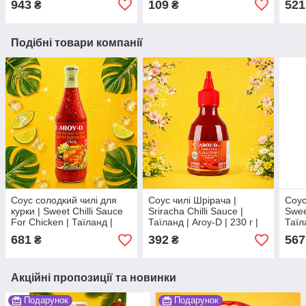
943
109
521
₴
₴
Подібні товари компанії
Соус солодкий чилі для
Соус чилі Шрірача |
Соус
курки | Sweet Chilli Sauce
Sriracha Chilli Sauce |
Swee
For Chicken | Таїланд |
Таїланд | Aroy-D | 230 г |
Таїл
Aroy-D | 920 г ЧХС
пікантний баланс ПоSNХС
бала
681
392
567
₴
₴
Акційні пропозиції та новинки
Подарунок
Подарунок