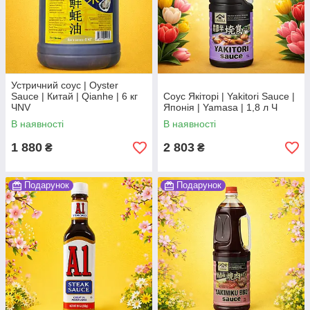
Устричний соус | Oyster
Sauce | Китай | Qianhe | 6 кг
Соус Якіторі | Yakitori Sauce |
ЧNV
Японія | Yamasa | 1,8 л Ч
В наявності
В наявності
1 880
2 803
₴
₴
Подарунок
Подарунок