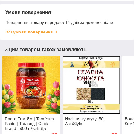
Умови повернення
Повернення товару впродовж 14 днів за домовленістю
Всі умови повернення
З цим товаром також замовляють
Паста Том Ям | Tom Yum
Насіння кунжуту, 50г,
Водо
Paste | Таїланд | Cock
AsiaStyle
Комб
Brand | 900 г ЧОВ Дж