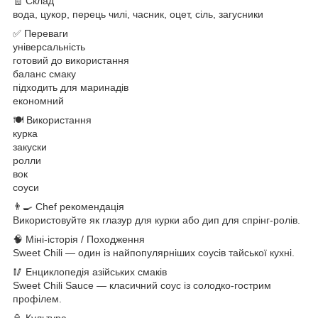
🧾 Склад
вода, цукор, перець чилі, часник, оцет, сіль, загусники
✅ Переваги
універсальність
готовий до використання
баланс смаку
підходить для маринадів
економний
🍽 Використання
курка
закуски
ролли
вок
соуси
👨‍🍳 Chef рекомендація
Використовуйте як глазур для курки або дип для спрінг-ролів.
🧠 Міні-історія / Походження
Sweet Chili — один із найпопулярніших соусів тайської кухні.
🥢 Енциклопедія азійських смаків
Sweet Chili Sauce — класичний соус із солодко-гострим
профілем.
🏮 Культура