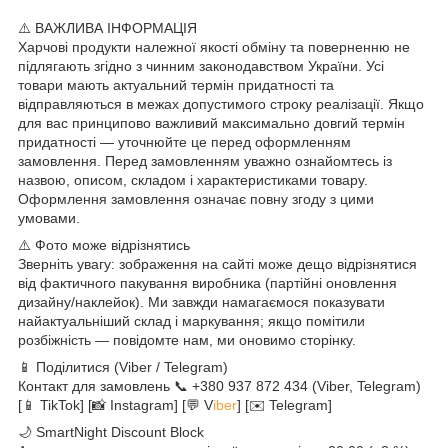
⚠️ ВАЖЛИВА ІНФОРМАЦІЯ
Харчові продукти належної якості обміну та поверненню не
підлягають згідно з чинним законодавством України. Усі
товари мають актуальний термін придатності та
відправляються в межах допустимого строку реалізації. Якщо
для вас принципово важливий максимально довгий термін
придатності — уточнюйте це перед оформленням
замовлення. Перед замовленням уважно ознайомтесь із
назвою, описом, складом і характеристиками товару.
Оформлення замовлення означає повну згоду з цими
умовами.
⚠️ Фото може відрізнятись
Зверніть увагу: зображення на сайті може дещо відрізнятися
від фактичного пакування виробника (партійні оновлення
дизайну/наклейок). Ми завжди намагаємося показувати
найактуальніший склад і маркування; якщо помітили
розбіжність — повідомте нам, ми оновимо сторінку.
📱 Поділитися (Viber / Telegram)
Контакт для замовлень 📞 +380 937 872 434 (Viber, Telegram)
[📱 TikTok] [📸 Instagram] [💬 V
iber
] [✉️ Telegram]
🌙 SmartNight Discount Block