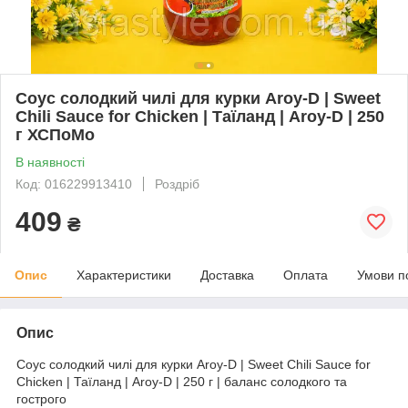
Соус солодкий чилі для курки Aroy-D | Sweet
Chili Sauce for Chicken | Таїланд | Aroy-D | 250
г ХСПоМо
В наявності
Код: 016229913410
Роздріб
409
₴
Опис
Характеристики
Доставка
Оплата
Умови п
Опис
Соус солодкий чилі для курки Aroy-D | Sweet Chili Sauce for
Chicken | Таїланд | Aroy-D | 250 г | баланс солодкого та
гострого