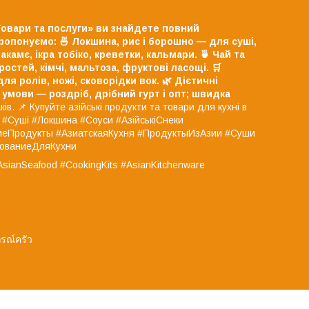
«Товари та послуги» ви знайдете повний
ропонуємо:
🍜 Локшина, рис і борошно — для суші,
акамє, ікра тобіко, креветки, кальмари.
🍵 Чай та
остей, кімчі, мальтоза, фруктові ласощі.
🛒
я ролів, ножі, сковорідки вок.
🌿 Дієтичні
 умови — роздріб, дрібний гурт і опт;
швидка
ів. 📌 Купуйте азійські продукти та товари для кухні в
ї #Суші #Локшина #Соуси #АзійськіСнеки
киеПродукты #АзиатскаяКухня #ПродуктыИзАзии #Суши
дованиеДляКухни
AsianSeafood #CookingKits #AsianKitchenware
รณ์ครัว