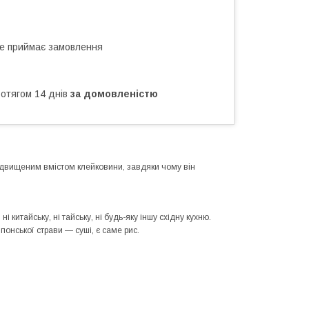
не приймає замовлення
ротягом 14 днів
за домовленістю
підвищеним вмістом клейковини, завдяки чому він
і китайську, ні тайську, ні будь-яку іншу східну кухню.
понської страви — суші, є саме рис.