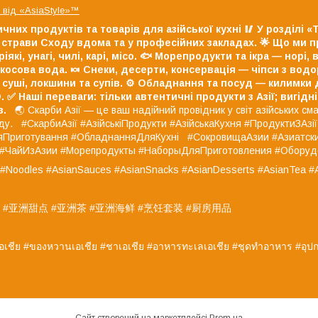
від «AsiaStyle»™
ичних продуктів та товарів для азійської кухні
🥢 У розділі 
страви Сходу вдома та у професійних закладах.
🌟 Що ми п
кі, унагі, чилі, карі, місо.
🐟 Морепродукти та ікра — норі, в
окосова вода.
🍬 Снеки, десерти, консервація — чіпси з водор
суші, локшини та супів.
⚙️ Обладнання та посуд — килимки дл
.
✅ Наші переваги:
тільки автентичні продукти з Азії;
вигідні
в.
🌏 Скарби Азії — це ваш надійний провідник у світ азійських смак
оду. #СкарбиАзії #АзійськіПродукти #АзійськаКухня #ПродуктиЗАзі
ДляПриготування #ОбладнанняДляКухні #СокровищаАзии #Азиатс
и #ЧайИзАзии #Морепродукты #НаборыДляПриготовления #Обору
s #Noodles #AsianSauces #AsianSnacks #AsianDesserts #AsianTea #
 #亚洲甜点 #亚洲茶 #亚洲海鲜 #烹饪套装 #厨房用品
เอเชีย #ของหวานเอเชีย #ชาเอเชีย #อาหารทะเลเอเชีย #ชุดทำอาหาร #อุปก