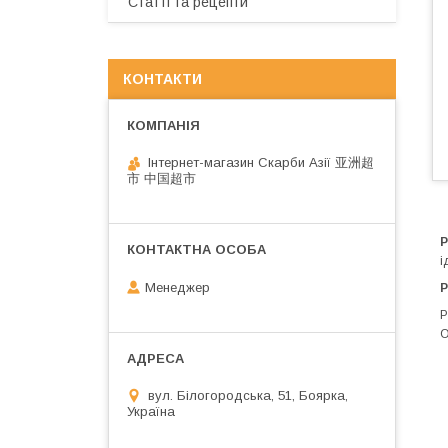
Статті та рецепти
КОНТАКТИ
Інтернет-магазин Скарби Азії 亚洲超
市 中国超市
Р
і
Менеджер
Р
О
вул. Білогородська, 51, Боярка,
Україна