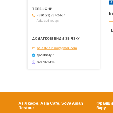
І
+380 (93) 787-24-34
Азіатські товари
Ц
asiastyle.in.ua@gmail.com
@AsiaStyle
0937872434
Азія кафе. Asia Cafe. Sova Asian
Франшиз
Restaur
бару