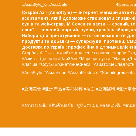
#AsiaStyle_Kr #AsiaCafe
Франшиза 
Скарби Азії (AsiaStyle) — інтернет-магазин автент
асортимент, який допоможе створювати справжні 
супів та wok-страв.
🥢 Соуси та пасти — соєвий, терія
напої — зелений, чорний, пуери, трав’яні збори, к
Набори для приготування — готові комплекти для 
продукти та добавки — суперфуди, протеїни, CBD
доставка по Україні;
професійна підтримка клієнті
Скарбах Азії — відкрийте для себе справжні скарби Сх
#АзійськіДесерти #ЧайЗАзії #Морепродукти #Набори
#Лапша #Соусы #АзиатскиеСнеки #АзиатскиеСладост
#AsiaStyle #AsianFood #AsianProducts #SushiIngredient
#亚洲美食 #亚洲产品 #寿司材料 #拉面 #亚洲酱料 #亚洲零食
#อาหารเอเชีย #สินค้าเอเชีย #ซูชิ #ราเมน #ซอสเอเชีย #ขนม