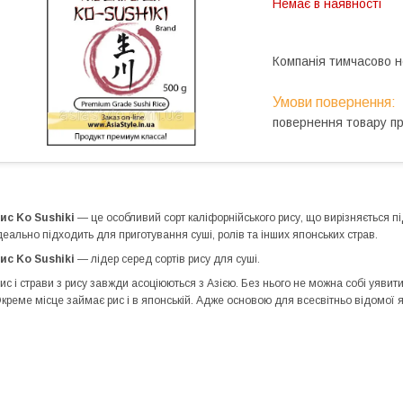
Немає в наявності
Компанія тимчасово 
повернення товару п
ис Ko Sushiki
— це особливий сорт каліфорнійського рису, що вирізняється 
деально підходить для приготування суші, ролів та інших японських страв.
Рис
Ko Sushiki
— лідер серед сортів рису для суші.
ис і страви з рису завжди асоціюються з Азією. Без нього не можна собі уявити н
креме місце займає рис і в японській. Адже основою для всесвітньо відомої я