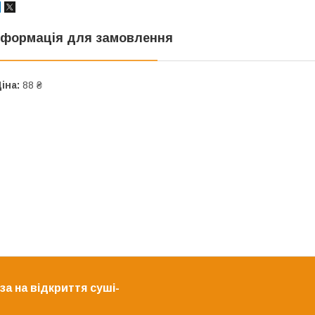
нформація для замовлення
іна:
88 ₴
а на відкриття суші-