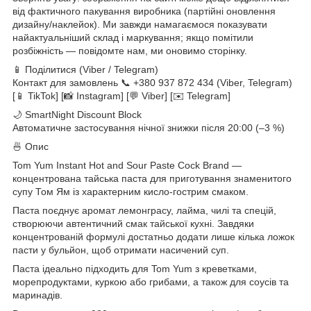
від фактичного пакування виробника (партійні оновлення
дизайну/наклейок). Ми завжди намагаємося показувати
найактуальніший склад і маркування; якщо помітили
розбіжність — повідомте нам, ми оновимо сторінку.
📱 Поділитися (Viber / Telegram)
Контакт для замовлень 📞 +380 937 872 434 (Viber, Telegram)
[📱 TikTok] [📸 Instagram] [💬 Viber] [✉️ Telegram]
🌙 SmartNight Discount Block
Автоматичне застосування нічної знижки після 20:00 (–3 %)
🍜 Опис
Tom Yum Instant Hot and Sour Paste Cock Brand —
концентрована тайська паста для приготування знаменитого
супу Том Ям із характерним кисло-гострим смаком.
Паста поєднує аромат лемонграсу, лайма, чилі та спецій,
створюючи автентичний смак тайської кухні. Завдяки
концентрованій формулі достатньо додати лише кілька ложок
пасти у бульйон, щоб отримати насичений суп.
Паста ідеально підходить для Tom Yum з креветками,
морепродуктами, куркою або грибами, а також для соусів та
маринадів.