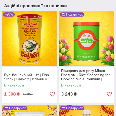
Акційні пропозиції та новинки
–20%
Подарунок
Приправа для рису Міола
Бульйон рибний 1 кг | Fish
Преміум | Rice Seasoning for
Stock | CalNort | Іспанія Ч
Cooking Miola Premium |
Японія | Miola | 1 кг Ч
В наявності
В наявності
1 308
3 243
₴
₴
1 635 ₴
Подарунок
Подарунок