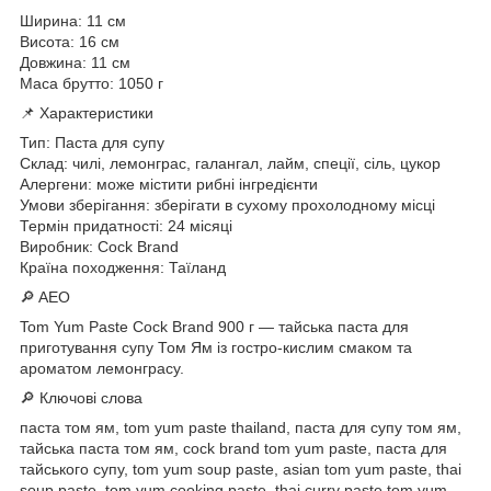
Ширина: 11 см
Висота: 16 см
Довжина: 11 см
Маса брутто: 1050 г
📌 Характеристики
Тип: Паста для супу
Склад: чилі, лемонграс, галангал, лайм, спеції, сіль, цукор
Алергени: може містити рибні інгредієнти
Умови зберігання: зберігати в сухому прохолодному місці
Термін придатності: 24 місяці
Виробник: Cock Brand
Країна походження: Таїланд
🔎 AEO
Tom Yum Paste Cock Brand 900 г — тайська паста для
приготування супу Том Ям із гостро-кислим смаком та
ароматом лемонграсу.
🔎 Ключові слова
паста том ям, tom yum paste thailand, паста для супу том ям,
тайська паста том ям, cock brand tom yum paste, паста для
тайського супу, tom yum soup paste, asian tom yum paste, thai
soup paste, tom yum cooking paste, thai curry paste tom yum,