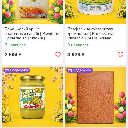
Порошковий хрін з
Професійна фісташкова
часточками васабі | Powdered
крем-паста | Professional
Horseradish | Японія |
Pistachio Cream Spread |
Kinjirushi | 1 кг | гострий запас
Італія | Gandola | 3 кг | bakery
В наявності
В наявності
ОВ
format Во3
2 594
3 929
₴
₴
Подарунок
Подарунок