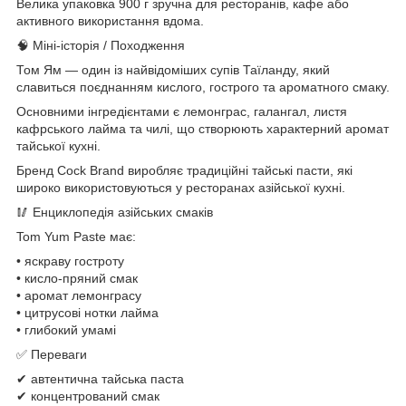
Велика упаковка 900 г зручна для ресторанів, кафе або
активного використання вдома.
🧠 Міні-історія / Походження
Том Ям — один із найвідоміших супів Таїланду, який
славиться поєднанням кислого, гострого та ароматного смаку.
Основними інгредієнтами є лемонграс, галангал, листя
кафрського лайма та чилі, що створюють характерний аромат
тайської кухні.
Бренд Cock Brand виробляє традиційні тайські пасти, які
широко використовуються у ресторанах азійської кухні.
🥢 Енциклопедія азійських смаків
Tom Yum Paste має:
• яскраву гостроту
• кисло-пряний смак
• аромат лемонграсу
• цитрусові нотки лайма
• глибокий умамі
✅ Переваги
✔ автентична тайська паста
✔ концентрований смак