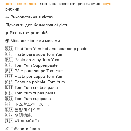
кокосове молоко
, локшина, креветки, рис жасмин,
соус
рибний
🥗 Використання в дієтах
Підходить для безмолочної дієти.
🌶 Рівень гостроти: 4/5
🌍 Міні-опис іншими мовами
🇬🇧 Thai Tom Yum hot and sour soup paste.
🇪🇸 Pasta para sopa Tom Yum.
🇵🇱 Pasta do zupy Tom Yum.
🇩🇪 Tom Yum Suppenpaste.
🇫🇷 Pâte pour soupe Tom Yum.
🇮🇹 Pasta per zuppa Tom Yum.
🇨🇿 Pasta na polévku Tom Yum.
🇱🇹 Tom Yum sriubos pasta.
🇱🇻 Tom Yum zupas pasta.
🇪🇪 Tom Yum supipasta.
🇯🇵 トムヤムペースト。
🇰🇷 톰얌 페이스트.
🇨🇳 冬阴功酱。
🇹🇭 พริกแกงต้มยำ
📏 Габарити / вага