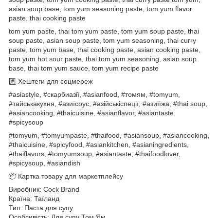
asian soup base, tom yum seasoning paste, tom yum flavor
paste, thai cooking paste
tom yum paste, thai tom yum paste, tom yum soup paste, thai
soup paste, asian soup paste, tom yum seasoning, thai curry
paste, tom yum base, thai cooking paste, asian cooking paste,
tom yum hot sour paste, thai tom yum seasoning, asian soup
base, thai tom yum sauce, tom yum recipe paste
#️⃣ Хештеги для соцмереж
#asiastyle, #скарбиазії, #asianfood, #томям, #tomyum,
#тайськакухня, #азиїсоус, #азійськіспеції, #азиїїжа, #thai soup,
#asiancooking, #thaicuisine, #asianflavor, #asiantaste,
#spicysoup
#tomyum, #tomyumpaste, #thaifood, #asiansoup, #asiancooking,
#thaicuisine, #spicyfood, #asiankitchen, #asianingredients,
#thaiflavors, #tomyumsoup, #asiantaste, #thaifoodlover,
#spicysoup, #asiandish
📦 Картка товару для маркетплейсу
Виробник: Cock Brand
Країна: Таїланд
Тип: Паста для супу
Особливість: Для супу Том Ям