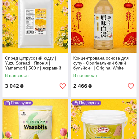
Спред цитрусовий юдзу |
Концентрована основа для
Yuzu Spread | Японія |
супу «Оригінальний білий
Yamamori | 500 г | яскравий
бульйон» | Original White
цитрусовий акцент Ч
Soup | Китай | Ju Yin | 500 мл
В наявності
В наявності
Ю
3 042
2 466
₴
₴
Подарунок
Подарунок