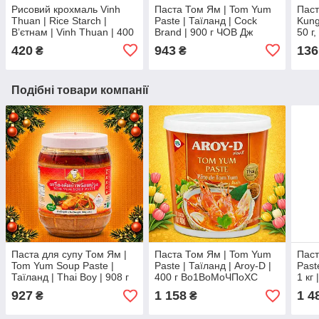
Рисовий крохмаль Vinh
Паста Том Ям | Tom Yum
Паст
Thuan | Rice Starch |
Paste | Таїланд | Cock
Kung
Вʼєтнам | Vinh Thuan | 400
Brand | 900 г ЧОВ Дж
50 г
г Ч ЧаДнп
420
943
136
₴
₴
Подібні товари компанії
Паста для супу Том Ям |
Паста Том Ям | Tom Yum
Паст
Tom Yum Soup Paste |
Paste | Таїланд | Aroy-D |
Past
Таїланд | Thai Boy | 908 г
400 г Во1ВоМоЧПоXC
1 кг
Ч
смак
927
1 158
1 4
₴
₴