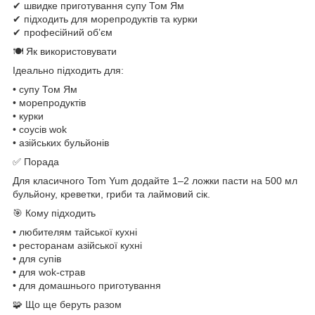
✔ швидке приготування супу Том Ям
✔ підходить для морепродуктів та курки
✔ професійний обʼєм
🍽 Як використовувати
Ідеально підходить для:
• супу Том Ям
• морепродуктів
• курки
• соусів wok
• азійських бульйонів
✅ Порада
Для класичного Tom Yum додайте 1–2 ложки пасти на 500 мл
бульйону, креветки, гриби та лаймовий сік.
🎯 Кому підходить
• любителям тайської кухні
• ресторанам азійської кухні
• для супів
• для wok-страв
• для домашнього приготування
🧩 Що ще беруть разом