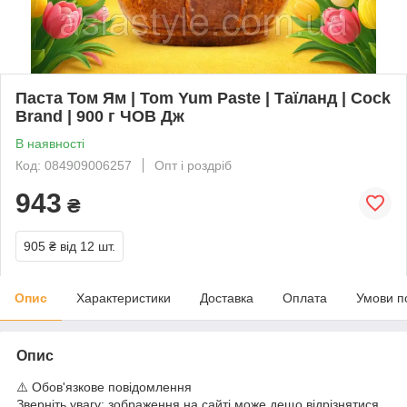
Паста Том Ям | Tom Yum Paste | Таїланд | Cock
Brand | 900 г ЧОВ Дж
В наявності
Код: 084909006257
Опт і роздріб
943
₴
905 ₴
від 12 шт.
Опис
Характеристики
Доставка
Оплата
Умови п
Опис
⚠️ Обов'язкове повідомлення
Зверніть увагу: зображення на сайті може дещо відрізнятися