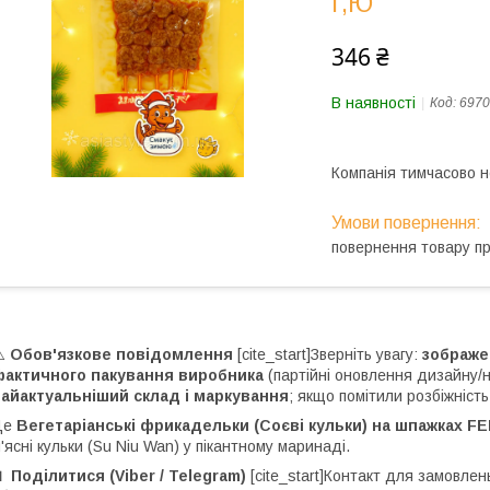
г,Ю
346 ₴
В наявності
Код:
6970
Компанія тимчасово 
повернення товару п
⚠️
Обов'язкове повідомлення
[cite_start]Зверніть увагу:
зображе
фактичного пакування виробника
(партійні оновлення дизайну/
айактуальніший склад і маркування
; якщо помітили розбіжніст
Це
Вегетаріанські фрикадельки (Соєві кульки) на шпажках FEN
'ясні кульки (Su Niu Wan) у пікантному маринаді.
 Поділитися (Viber / Telegram)
[cite_start]Контакт для замовлень