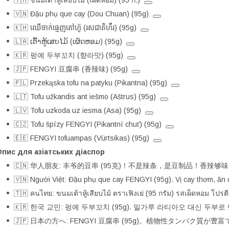
🇹🇭 ขนมเต้าหู้เสียบไม้ (เผ็ดหอม) (95 ก.)
🇻🇳 Đậu phụ que cay (Dou Chuan) (95g)
🇰🇭 ឈើចាក់ធ្មេញតៅហ៊ូ (រសជាតិហឹរ) (95g)
🇱🇦 ເຕົ້າຫູ້ເສບໄມ້ (ເຜັດຫອມ) (95g)
🇰🇷 펑예 두부꼬치 (향라맛) (95g)
🇯🇵 FENGYI 豆腐串 (香辣味) (95g)
🇵🇱 Przekąska tofu na patyku (Pikantna) (95g)
🇱🇹 Tofu užkandis ant iešmo (Aštrus) (95g)
🇱🇻 Tofu uzkoda uz iesma (Asa) (95g)
🇨🇿 Tofu špízy FENGYI (Pikantní chuť) (95g)
🇪🇪 FENGYI tofuampas (Vürtsikas) (95g)
пис для азіатських діаспор
🇨🇳 华人朋友: 丰爷的豆串 (95克)！不是辣条，是豆制品！香辣
🇻🇳 Người Việt: Đậu phụ que cay FENGYI (95g). Vị cay thơm, ăn 
🇹🇭 คนไทย: ขนมเต้าหู้เสียบไม้ ตราเฟิงเย่ (95 กรัม) รสเผ็ดหอม โปร
🇰🇷 한국 교민: 펑예 두부꼬치 (95g). 밀가루 라티아오 대신 두부
🇯🇵 日本の方へ: FENGYI 豆腐串 (95g)。植物性タンパク質