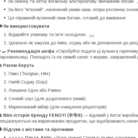
Як смачну та ситну веганську альтернативу звичайним чіпсам.
За його "м'ясний", насичений умамі-смак, попри рослинну основ
Це справжній вуличний смак Китаю, готовий до вживання
 Як використовувати
Відкрийте упаковку та їжте холодною.
Ідеально як закуска до пива, соджу або як доповнення до рису
‍🍳 Рекомендація шефа
«Спробуйте подати ці кульки в гарячому в
ікрохвильовці. Покладіть їх на свіжий салат з моркви, заправлени
 Разом беруть
Пиво (Tsingtao, Hite)
Напій Соджу (Soju)
Локшина Удон або Рамен
Соєвий соус (для додаткового умамі)
Маринований імбир (для очищення рецепторів)
 Міні-історія бренду
FENGYI (丰爷®)
— відомий у Китаї виробник
пеціалізуються на маринованих продуктах, що відображають насич
️ Відгуки з містами та зірочками
⭐️⭐️⭐️⭐️⭐️
Ольга, Київ:
«Дуже смачні! Справді як міні-шашлички.