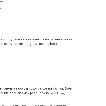
у.
.
игляді, злегка прогрівши їх на пательні або в
й рисовим оцтом та кунжутною олією.»
 снеків на основі тофу та соєвого білка. Вони
ений, пряний смак регіональної кухні.
 Текстура щільна, пряна гострота приємна.»