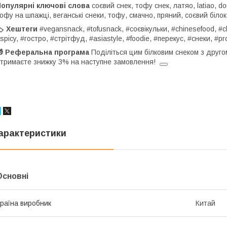
Популярні ключові слова
соєвий снек, тофу снек, латяо, latiao, do
офу на шпажці, веганські снеки, тофу, смачно, пряний, соєвий білок,
️ Хештеги
#vegansnack, #tofusnack, #соєвікульки, #chinesefood, #c
spicy, #гостро, #стрітфуд, #asiastyle, #foodie, #перекус, #снеки, #pr
🎁 Реферальна програма
Поділіться цим білковим снеком з другом
тримаєте знижку 3% на наступне замовлення!
арактеристики
Основні
раїна виробник
Китай