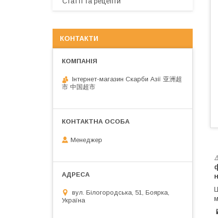
Статті та рецепти
КОНТАКТИ
Інтернет-магазин Скарби Азії 亚洲超
市 中国超市
Менеджер
н
вул. Білогородська, 51, Боярка,
м
Україна
