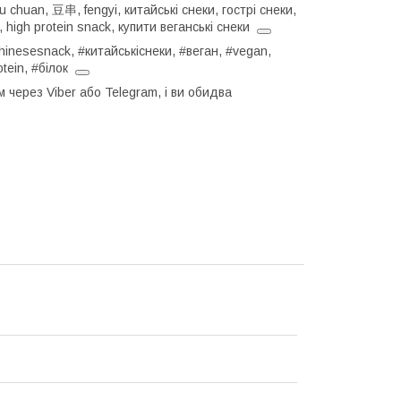
u chuan, 豆串, fengyi, китайські снеки, гострі снеки,
 high protein snack, купити веганські снеки
hinesesnack, #китайськіснеки, #веган, #vegan,
otein, #білок
 через Viber або Telegram, і ви обидва