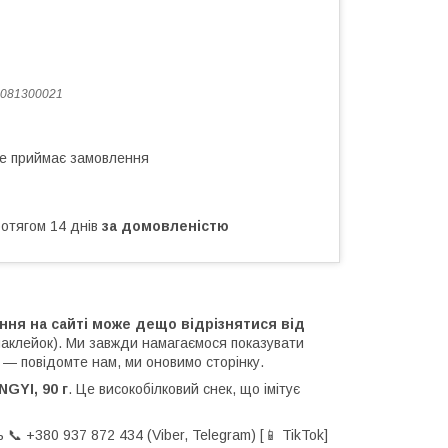
081300021
не приймає замовлення
ротягом 14 днів
за домовленістю
ння на сайті може дещо відрізнятися від
наклейок). Ми завжди намагаємося показувати
ь — повідомте нам, ми оновимо сторінку.
GYI, 90 г
. Це високобілковий снек, що імітує
 📞 +380 937 872 434 (Viber, Telegram) [📱 TikTok]