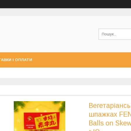
АВКИ І ОПЛАТИ
Вегетаріансь
шпажках FENG
Balls on Ske