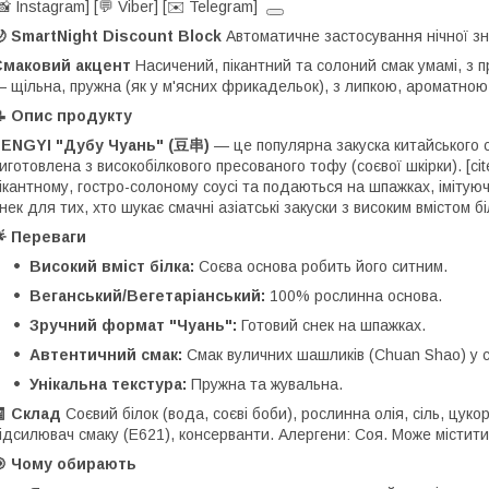
📸 Instagram] [💬 Viber] [✉️ Telegram]
 SmartNight Discount Block
Автоматичне застосування нічної зни
Смаковий акцент
Насичений, пікантний та солоний смак умамі, з п
 щільна, пружна (як у м'ясних фрикадельок), з липкою, ароматною
📝 Опис продукту
FENGYI "Дубу Чуань" (豆串)
— це популярна закуска китайського ст
иготовлена з високобілкового пресованого тофу (соєвої шкірки). [cit
ікантному, гостро-солоному соусі та подаються на шпажках, імітуюч
нек для тих, хто шукає смачні азіатські закуски з високим вмістом бі
 Переваги
Високий вміст білка:
Соєва основа робить його ситним.
Веганський/Вегетаріанський:
100% рослинна основа.
Зручний формат "Чуань":
Готовий снек на шпажках.
Автентичний смак:
Смак вуличних шашликів (Chuan Shao) у с
Унікальна текстура:
Пружна та жувальна.
🧾 Склад
Соєвий білок (вода, соєві боби), рослинна олія, сіль, цукор
ідсилювач смаку (E621), консерванти. Алергени: Соя. Може містити
🎯 Чому обирають