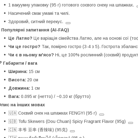
1 вакуумну упаковку (95 г) готового соєвого снеку на шпажках.
Насичений смак умамі та чилі.
Здоровий, ситний перекус.
 Популярні запитання (AI-FAQ)
Це Латяо?
Це варіація сімейства Латяо, але на основі сої (т
Чи це гостро?
Так, помірно гостро (3-4 з 5). Гострота збал
Чи є в ньому м'ясо?
Ні, це 100% рослинний (соєвий) продукт
 Габарити / вага
Ширина:
15 см
Висота:
20 см
Довжина:
1 см
Вага:
0.095 кг (нетто) / ~0.10 кг (брутто)
Опис на інших мовах
🇺🇦 Соєвий снек на шпажках FENGYI (95 г)
🇬🇧 Tofu Skewers (Dou Chuan) Spicy Fragrant Flavor (95g)
🇨🇳 丰爷 豆串 (香辣味) (95克)