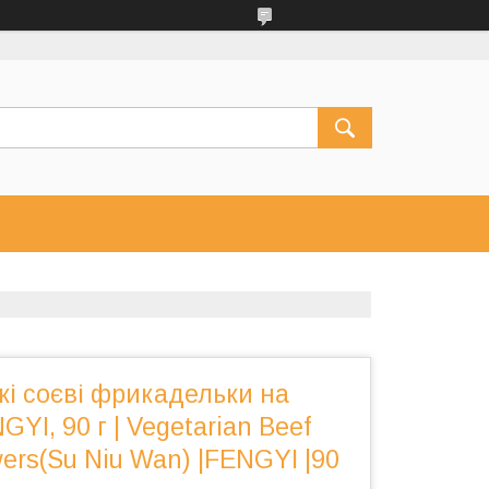
кі соєві фрикадельки на
YI, 90 г | Vegetarian Beef
wers(Su Niu Wan) |FENGYI |90