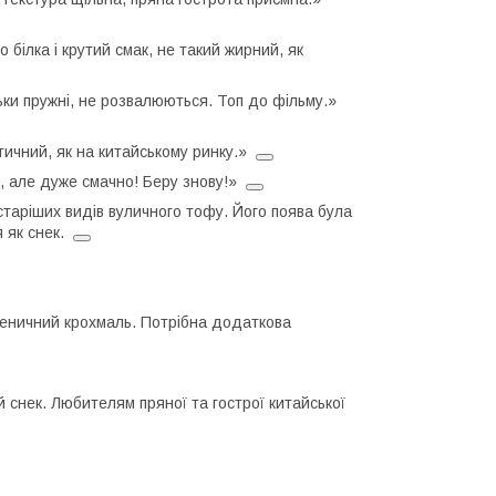
 білка і крутий смак, не такий жирний, як
ьки пружні, не розвалюються. Топ до фільму.»
тичний, як на китайському ринку.»
, але дуже смачно! Беру знову!»
старіших видів вуличного тофу. Його поява була
я як снек.
шеничний крохмаль. Потрібна додаткова
 снек. Любителям пряної та гострої китайської