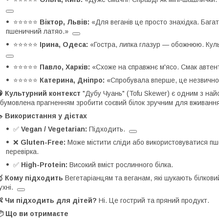
⭐️⭐️⭐️⭐️⭐️
Віктор, Львів:
«Для веганів це просто знахідка. Багато
пшеничний латяо.»
⭐️⭐️⭐️⭐️⭐️
Ірина, Одеса:
«Гостра, липка глазур — обожнюю. Кул
⭐️⭐️⭐️⭐️⭐️
Павло, Харків:
«Схоже на справжнє м'ясо. Смак автен
⭐️⭐️⭐️⭐️⭐️
Катерина, Дніпро:
«Спробувала вперше, це незвично
 Культурний контекст
"Дубу Чуань" (Tofu Skewer) є одним з най
бумовлена прагненням зробити соєвий білок зручним для вживанн
 Використання у дієтах
✅
Vegan / Vegetarian:
Підходить.
❌
Gluten-Free:
Може містити сліди або використовуватися п
перевірка.
✅
High-Protein:
Високий вміст рослинного білка.
🥇 Кому підходить
Вегетаріанцям та веганам, які шукають білковий
ухні.
 Чи підходить для дітей?
Ні. Це гострий та пряний продукт.
📦 Що ви отримаєте