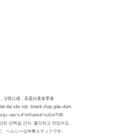
够味，Q弹口感，高蛋白素食零食.
dai dai sần sật. Snack chay giàu đạm.
ตีนสูง เหมาะสำหรับคนทานมังสวิรัติ.
로 만든 단백질 간식. 쫄깃하고 맛있어요.
が豊富で、ヘルシーな中華スナックです.