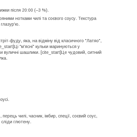
жки після 20:00 (–3 %).
ряними нотками чилі та соєвого соусу. Текстура
 глазур'ю.
ріт-фуду, яка, на відміну від класичного "Латяо",
e_start]Ці "м'ясні" кульки маринуються у
и вуличні шашлики. [cite_start]Це чудовий, ситний
лка.
оусі.
, перець чилі, часник, імбир, спеції, соєвий соус,
 сліди глютену.