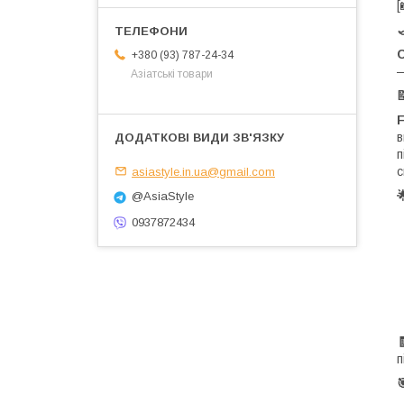
[

+380 (93) 787-24-34
—
Азіатські товари
в
п
asiastyle.in.ua@gmail.com
с

@AsiaStyle
0937872434
п