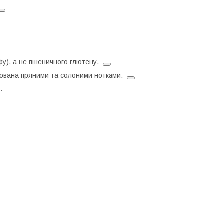
офу), а не пшеничного глютену.
ансована пряними та солоними нотками.
.