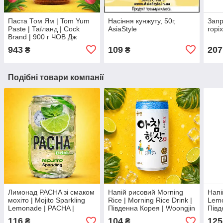
Паста Том Ям | Tom Yum
Насіння кунжуту, 50г,
Запр
Paste | Таїланд | Cock
AsiaStyle
горі
Brand | 900 г ЧОВ Дж
943
109
207
₴
₴
Подібні товари компанії
Лимонад PACHA зі смаком
Напій рисовий Morning
Напі
мохіто | Mojito Sparkling
Rice | Morning Rice Drink |
Lemo
Lemonade | PACHA |
Південна Корея | Woongjin
Півд
Бельгія | 330 мл КО
| 180 мл | Традиційний
Во2
116
104
125
₴
₴