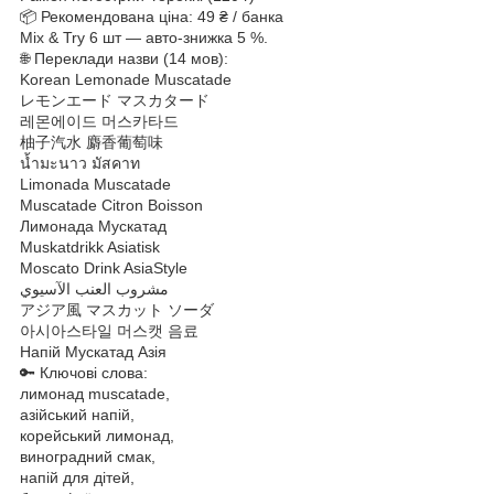
📦 Рекомендована ціна: 49 ₴ / банка
Mix & Try 6 шт — авто-знижка 5 %.
🌐 Переклади назви (14 мов):
Korean Lemonade Muscatade
レモンエード マスカタード
레몬에이드 머스카타드
柚子汽水 麝香葡萄味
น้ำมะนาว มัสคาท
Limonada Muscatade
Muscatade Citron Boisson
Лимонада Мускатад
Muskatdrikk Asiatisk
Moscato Drink AsiaStyle
مشروب العنب الآسيوي
アジア風 マスカット ソーダ
아시아스타일 머스캣 음료
Напій Мускатад Азія
🔑 Ключові слова:
лимонад muscatade,
азійський напій,
корейський лимонад,
виноградний смак,
напій для дітей,