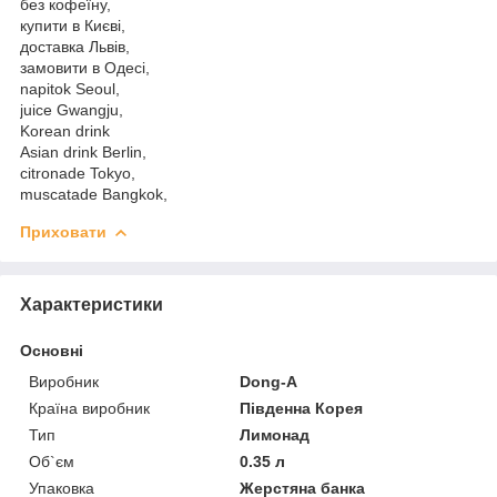
без кофеїну,
купити в Києві,
доставка Львів,
замовити в Одесі,
napitok Seoul,
juice Gwangju,
Korean drink
Asian drink Berlin,
citronade Tokyo,
muscatade Bangkok,
Приховати
Характеристики
Основні
Виробник
Dong-A
Країна виробник
Південна Корея
Тип
Лимонад
Об`єм
0.35 л
Упаковка
Жерстяна банка