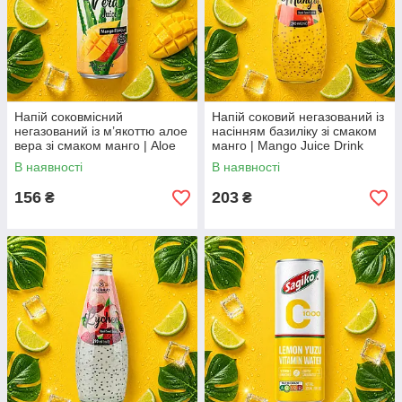
Напій соковмісний
Напій соковий негазований із
негазований із м’якоттю алое
насінням базиліку зі смаком
вера зі смаком манго | Aloe
манго | Mango Juice Drink
Vera Drink Mango Flavor |
with Basil Seeds | В'єтнам |
В наявності
В наявності
В’єтнам | Bisan | 250 мл AO
Bisan | 290 мл AO
156
203
₴
₴