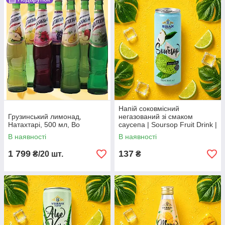
Напій соковмісний
Грузинський лимонад,
негазований зі смаком
Натахтарі, 500 мл, Во
саусепа | Soursop Fruit Drink |
В'єтнам | Bisan | 250 мл |
В наявності
В наявності
Екзотичний тропічний смак
AO
1 799
137
₴/20 шт.
₴