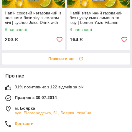
Напій соковий негазований із
Напій вітамінний газований
насінням базиліку зі смаком
без цукру смак лимона та
лічі | Lychee Juice Drink with
юзу | Lemon Yuzu Vitamin
Basil Seeds | В'єтнам | Bisan |
Water Zero Sugar | В'єтнам |
В наявності
В наявності
290 мл AO
Sagiko | 325 мл AO
203
164
₴
₴
Показати ще
Про нас
91% позитивних з 122 відгуків за рік
Працює з 30.07.2014
м. Боярка
вул. Білогородська, 51, Боярка, Україна
Контакти