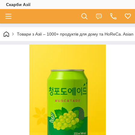
Скарби Азії
Товари з Азії – 1000+ продуктів для дому та HoReCa. A