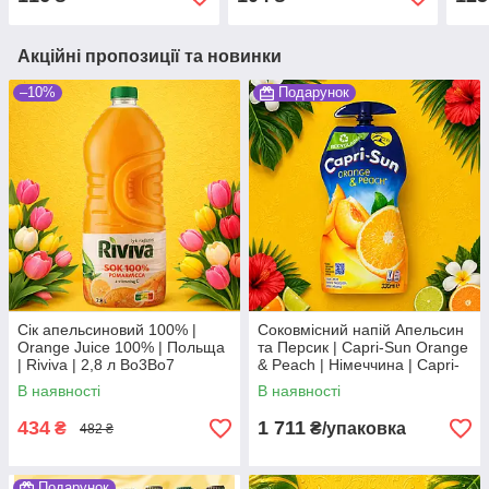
корейський рисовий напій
FA
Акційні пропозиції та новинки
–10%
Подарунок
Сік апельсиновий 100% |
Соковмісний напій Апельсин
Orange Juice 100% | Польща
та Персик | Capri-Sun Orange
| Riviva | 2,8 л Во3Во7
& Peach | Німеччина | Capri-
Sun | 15×330 мл | великий
В наявності
В наявності
сімейний формат Во3
434
1 711
₴
₴/упаковка
482 ₴
Подарунок