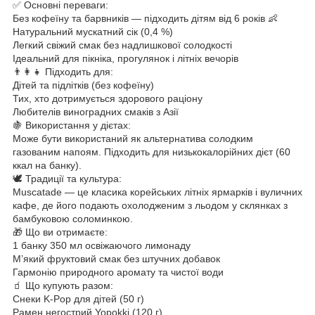
✅ Основні переваги:
Без кофеїну та барвників — підходить дітям від 6 років 👶
Натуральний мускатний сік (0,4 %)
Легкий свіжий смак без надлишкової солодкості
Ідеальний для пікніка, прогулянок і літніх вечорів
👨‍👩‍👧 Підходить для:
Дітей та підлітків (без кофеїну)
Тих, хто дотримується здорового раціону
Любителів виноградних смаків з Азії
🍇 Використання у дієтах:
Може бути використаний як альтернатива солодким
газованим напоям. Підходить для низькокалорійних дієт (60
ккал на банку).
🕊️ Традиції та культура:
Muscatade — це класика корейських літніх ярмарків і вуличних
кафе, де його подають охолодженим з льодом у склянках з
бамбуковою соломинкою.
🎁 Що ви отримаєте:
1 банку 350 мл освіжаючого лимонаду
М’який фруктовий смак без штучних добавок
Гармонію природного аромату та чистої води
🧃 Що купують разом:
Снеки K-Pop для дітей (50 г)
Рамен негострий Yopokki (120 г)