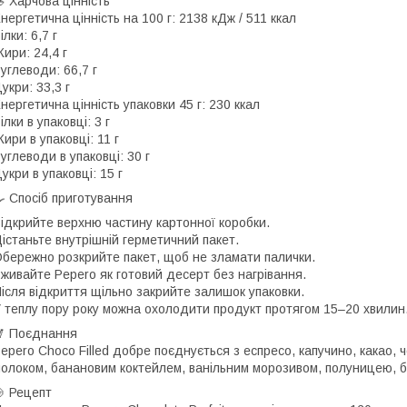
 Харчова цінність
нергетична цінність на 100 г: 2138 кДж / 511 ккал
ілки: 6,7 г
ири: 24,4 г
углеводи: 66,7 г
укри: 33,3 г
нергетична цінність упаковки 45 г: 230 ккал
ілки в упаковці: 3 г
ири в упаковці: 11 г
углеводи в упаковці: 30 г
укри в упаковці: 15 г
 Спосіб приготування
ідкрийте верхню частину картонної коробки.
істаньте внутрішній герметичний пакет.
бережно розкрийте пакет, щоб не зламати палички.
живайте Pepero як готовий десерт без нагрівання.
ісля відкриття щільно закрийте залишок упаковки.
 теплу пору року можна охолодити продукт протягом 15–20 хвилин
 Поєднання
epero Choco Filled добре поєднується з еспресо, капучино, какао,
олоком, банановим коктейлем, ванільним морозивом, полуницею, б
 Рецепт