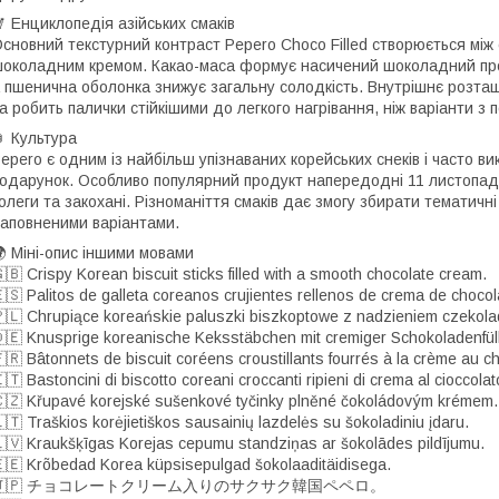
 Енциклопедія азійських смаків
сновний текстурний контраст Pepero Choco Filled створюється між 
околадним кремом. Какао-маса формує насичений шоколадний про
 пшенична оболонка знижує загальну солодкість. Внутрішнє розта
а робить палички стійкішими до легкого нагрівання, ніж варіанти з 
 Культура
epero є одним із найбільш упізнаваних корейських снеків і часто в
одарунок. Особливо популярний продукт напередодні 11 листопада
олеги та закохані. Різноманіття смаків дає змогу збирати тематичн
аповненими варіантами.
 Міні-опис іншими мовами
🇧 Crispy Korean biscuit sticks filled with a smooth chocolate cream.
🇸 Palitos de galleta coreanos crujientes rellenos de crema de chocol
🇱 Chrupiące koreańskie paluszki biszkoptowe z nadzieniem czekol
🇪 Knusprige koreanische Keksstäbchen mit cremiger Schokoladenfül
🇷 Bâtonnets de biscuit coréens croustillants fourrés à la crème au ch
🇹 Bastoncini di biscotto coreani croccanti ripieni di crema al cioccolat
🇿 Křupavé korejské sušenkové tyčinky plněné čokoládovým krémem.
🇹 Traškios korėjietiškos sausainių lazdelės su šokoladiniu įdaru.
🇻 Kraukšķīgas Korejas cepumu standziņas ar šokolādes pildījumu.
🇪 Krõbedad Korea küpsisepulgad šokolaaditäidisega.
🇯🇵 チョコレートクリーム入りのサクサク韓国ペペロ。