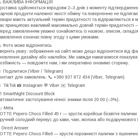
⚠️ ВАЖЛИВА ІНФОРМАЦІЯ
оставка здійснюється впродовж 2–3 днів з моменту підтверджен
арчові продукти належної якості обміну та поверненню не підлягаю
овари мають актуальний термін придатності та відправляються в м
ас принципово важливий максимально довгий термін придатності
еред замовленням уважно ознайомтесь із назвою, описом, складо
амовлення означає повну згоду з цими умовами.
️ Фото може відрізнятись
верніть увагу: зображення на сайті може дещо відрізнятися від фа
новлення дизайну або наклейок. Ми завжди намагаємося показува
озбіжність — повідомте нам, і ми оперативно оновимо сторінку.
 Поділитися (Viber / Telegram)
онтакт для замовлень: 📞 +380 937 872 434 (Viber, Telegram)
 TikTok 📸 Instagram 💬 Viber ✉️ Telegram
 SmartNight Discount Block
втоматичне застосування нічної знижки після 20:00 (–3%).
 Meta
OTTE Pepero Choco Filled 45 г — хрусткі корейські бісквітні пали
ручний солодкий перекус до кави, чаю, молока або подарункового 
 Direct Answer
OTTE Pepero Choco Filled — хрусткі порожнисті палички з пшеничн