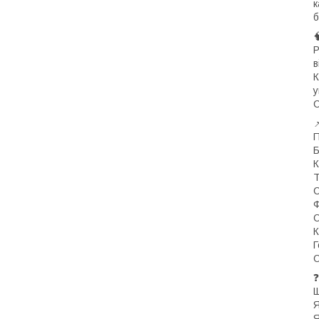
к
б

P
в
К
у
C

П
Б
К
Т
С
Ф
О
К
Г
О
❓
Щ
Я
Я