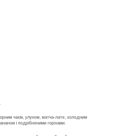
.
 чорним чаєм, улуном, матча-лате, холодним
ананом і подрібненими горіхами.