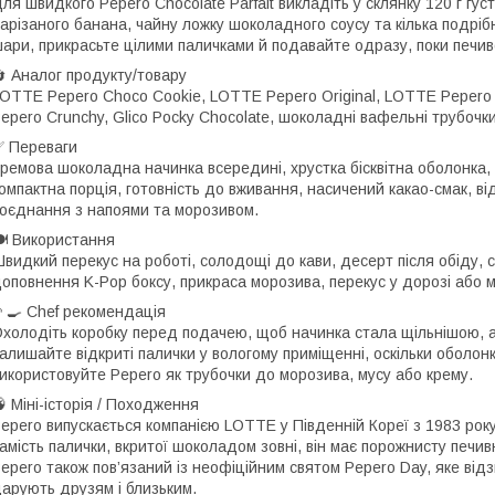
ля швидкого Pepero Chocolate Parfait викладіть у склянку 120 г гу
арізаного банана, чайну ложку шоколадного соусу та кілька подрібн
ари, прикрасьте цілими паличками й подавайте одразу, поки печи
 Аналог продукту/товару
OTTE Pepero Choco Cookie, LOTTE Pepero Original, LOTTE Pepero
epero Crunchy, Glico Pocky Chocolate, шоколадні вафельні трубочк
 Переваги
ремова шоколадна начинка всередині, хрустка бісквітна оболонка, з
омпактна порція, готовність до вживання, насичений какао-смак, в
оєднання з напоями та морозивом.
 Використання
видкий перекус на роботі, солодощі до кави, десерт після обіду, с
оповнення K-Pop боксу, прикраса морозива, перекус у дорозі або 
‍🍳 Chef рекомендація
холодіть коробку перед подачею, щоб начинка стала щільнішою, а
алишайте відкриті палички у вологому приміщенні, оскільки оболон
икористовуйте Pepero як трубочки до морозива, мусу або крему.
 Міні-історія / Походження
epero випускається компанією LOTTE у Південній Кореї з 1983 року.
амість палички, вкритої шоколадом зовні, він має порожнисту печ
epero також пов’язаний із неофіційним святом Pepero Day, яке від
арують друзям і близьким.