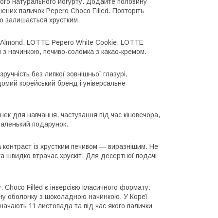
стого натурального йогурту. Додайте половину
ених паличок Pepero Choco Filled. Повторіть
во залишається хрустким.
 Almond, LOTTE Pepero White Cookie, LOTTE
и з начинкою, печиво-соломка з какао-кремом.
ручність без липкої зовнішньої глазурі,
ідомий корейський бренд і універсальне
нек для навчання, частування під час кіновечора,
маленький подарунок.
 контраст із хрустким печивом — виразнішим. Не
ка швидко втрачає хрускіт. Для десертної подачі
 Choco Filled є інверсією класичного формату:
ивну оболонку з шоколадною начинкою. У Кореї
значають 11 листопада та під час якого палички