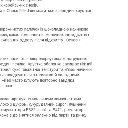
 корейських снеків.
в Choco Filled він міститься всередині хрусткої
 порожнистих паличок із шоколадною начинкою.
ів, какао-компонентів, молочних інгредієнтів і
о вживання одразу після відкриття. Основні
ських паличок із «перевернутою» конструкцією:
ередині печива. Хрустка оболонка захищає ніжний
раст сухої бісквітної текстури та м’якої начинки
егко поєднуються з гарячими й холодними
Filled часто купують повторно завдяки
 зовні.
 какао-продукт із молочними компонентами,
олоко з цукром, кукурудзяний сироп, ячмінний
 емульгатори E322 із сої та E471, регулятор
оже відрізнятися залежно від партії та ринку