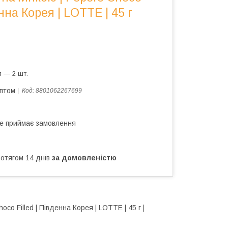
енна Корея | LOTTE | 45 г
 — 2 шт.
оптом
Код:
8801062267699
не приймає замовлення
ротягом 14 днів
за домовленістю
o Filled | Південна Корея | LOTTE | 45 г |