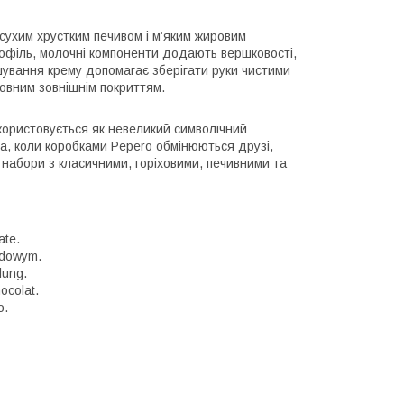
сухим хрустким печивом і м’яким жировим
філь, молочні компоненти додають вершковості,
шування крему допомагає зберігати руки чистими
повним зовнішнім покриттям.
икористовується як невеликий символічний
, коли коробками Pepero обмінюються друзі,
і набори з класичними, горіховими, печивними та
ate.
adowym.
lung.
ocolat.
o.