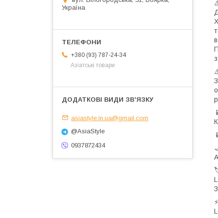
Україна
Д
Х
т
в
П
+380 (93) 787-24-34
з
Азіатські товари
⚠
З
о
р

asiastyle.in.ua@gmail.com
К
@AsiaStyle

0937872434

А

L
З
⚡
L