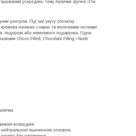
ташований усередині, тому палички зручно їсти
дним центром. Під час укусу спочатку
а кремова начинка з какао та молочними нотками.
ня, подорожі або невеликого подарунка. Одна
звами Choco Filled, Chocolate Filling і Nude
алички
чинкою всередині.
а нейтральною пшеничною основою.
 десерт без нагрівання.