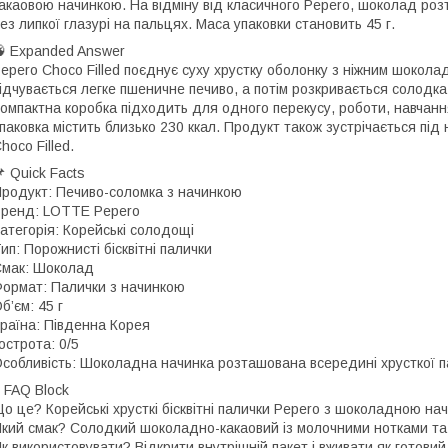
акаовою начинкою. На відміну від класичного Pepero, шоколад роз
ез липкої глазурі на пальцях. Маса упаковки становить 45 г.
 Expanded Answer
epero Choco Filled поєднує суху хрустку оболонку з ніжним шокола
ідчувається легке пшеничне печиво, а потім розкривається солодк
омпактна коробка підходить для одного перекусу, роботи, навчан
паковка містить близько 230 ккал. Продукт також зустрічається під на
hoco Filled.
 Quick Facts
родукт: Печиво-соломка з начинкою
ренд: LOTTE Pepero
атегорія: Корейські солодощі
ип: Порожнисті бісквітні палички
мак: Шоколад
ормат: Палички з начинкою
б’єм: 45 г
раїна: Південна Корея
острота: 0/5
собливість: Шоколадна начинка розташована всередині хрусткої п
 FAQ Block
о це? Корейські хрусткі бісквітні палички Pepero з шоколадною на
кий смак? Солодкий шоколадно-какаовий із молочними нотками т
к використовувати? Відкрити внутрішній пакет і вживати як готовий