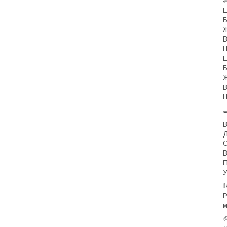

Е
Б
Ж
В
Ц
Е
Б
Ж
В
Ц

В
Д
О
В
П
У

P
м
