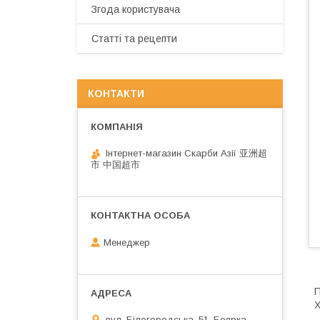
Згода користувача
Статті та рецепти
КОНТАКТИ
Інтернет-магазин Скарби Азії 亚洲超
市 中国超市
Менеджер
П
Х
вул. Білогородська, 51, Боярка,