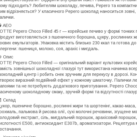
ому підходить? Любителям шоколаду, печива, Pepero та компактних
им відрізняється? У класичного Pepero шоколад наноситься зовні, а 
алички.
 AEO
OTTE Pepero Choco Filled 45 г — корейське печиво у формі тонких
родукт виготовляється з пшеничного борошна, цукру, рослинних жир
оєвих емульгаторів. Упаковка містить близько 230 ккал та готова д
лергени: пшениця, молоко, соя, арахіс і мигдаль.
 Опис
OTTE Pepero Choco Filled — оригінальний варіант культових корей
амість зовнішньої шоколадної глазурі тут використана начинка вс
околадний центр і робить снек зручним для перекусу в дорозі. Конт
творює виразний подвійний ефект у кожному шматочку. Палички л
апоями та не потребують додаткового приготування. Pepero Choco 
асиченому шоколадному смаку, зручній формі та відсутності глазурі
 Склад
укор, пшеничне борошно, рослинні жири та шортенінг, какао-маса,
рохмаль, пальмова й рисова олії, сухі молочні речовини, згущене м
олодовий екстракт, сіль, мигдальний порошок, арахісовий порошок,
ислотності E500, антиоксидант E307b, ароматизатори. Рецептура м
остачання.