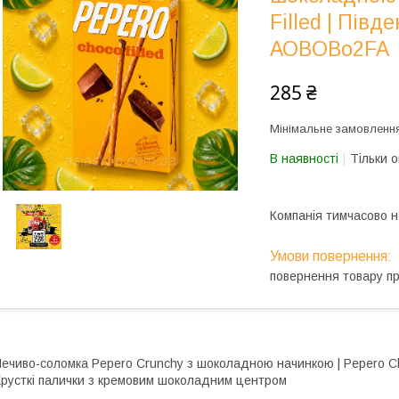
Filled | Півд
АОВOВо2FA
285 ₴
Мінімальне замовлення
В наявності
Тільки 
Компанія тимчасово 
повернення товару п
ечиво-соломка Pepero Crunchy з шоколадною начинкою | Pepero Choc
русткі палички з кремовим шоколадним центром