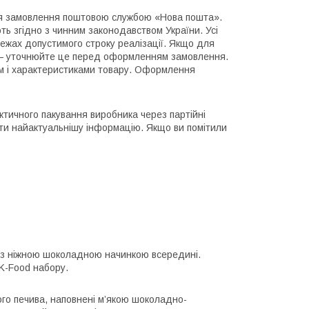
ня замовлення поштовою службою «Нова пошта».
ть згідно з чинним законодавством України. Усі
ежах допустимого строку реалізації. Якщо для
 — уточнюйте це перед оформленням замовлення.
м і характеристиками товару. Оформлення
ктичного пакування виробника через партійні
ти найактуальнішу інформацію. Якщо ви помітили
чки з ніжною шоколадною начинкою всередині.
K-Food набору.
ого печива, наповнені м’якою шоколадно-