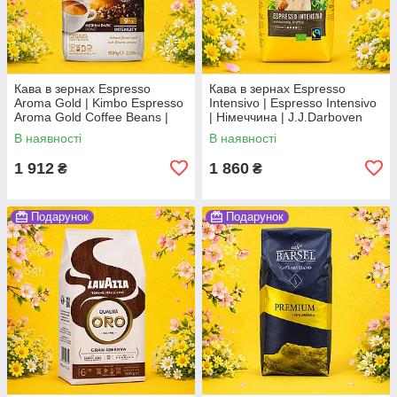
Кава в зернах Espresso
Кава в зернах Espresso
Aroma Gold | Kimbo Espresso
Intensivo | Espresso Intensivo
Aroma Gold Coffee Beans |
| Німеччина | J.J.Darboven
Італія | Kimbo | 1 кг | 100%
Café Intención | 1 кг |
В наявності
В наявності
arabica espresso Во3
espresso blend Во3
1 912
1 860
₴
₴
Подарунок
Подарунок