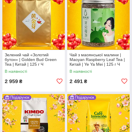
Зелений чай «Золотий
Чай з маоянської малини |
бутон» | Golden Bud Green
Maoyan Raspberry Leaf Tea |
Tea | Китай | 125 г Ч
Китай | Ye Ya Mei | 125 г Ч
В наявності
В наявності
2 959
2 491
₴
₴
Подарунок
Подарунок