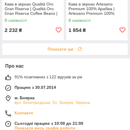
Кава в зернах Qualità Oro
Кава в зернах Artesano
Gran Riserva | Qualità Oro
Premium 100% Арабіка |
Gran Riserva Coffee Beans |
Artesano Premium 100%
Італія | Lavazza | 1 кг |
Arabica | Іспанія | Café Barsel
В наявності
В наявності
premium arabica Во3
| 1 кг | smooth premium Во3
2 232
1 854
₴
₴
Показати ще
Про нас
91% позитивних з 122 відгуків за рік
Працює з 30.07.2014
м. Боярка
вул. Білогородська, 51, Боярка, Україна
Контакти
Сьогодні працює з 10:00 до 21:00
Показати весь графік роботи