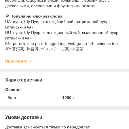
весом 1 кг, фабрика Мэнхай, Юньнань. Глубокий вкус с
древесными, ореховыми и фруктовыми нотами.
🔎
Популярні ключові слова
UA: пуер, Шу Пуер, колекційний чай, витриманий пуер,
китайський чай
RU: пуэр, Шу Пуэр, коллекционный чай, выдержанный пуэр,
китайский чай
EN: pu-erh, shu pu-erh, aged tea, vintage pu-erh, chinese tea
JP: 普洱茶, 熟普洱, ヴィンテージ茶, 中国茶
Приховати
Характеристики
Основні
Вага
1000 г
Умови доставки
Доставка здійснюється тільки по передоплаті.