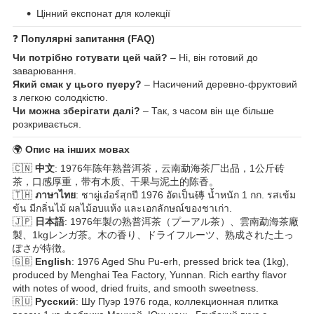
Цінний експонат для колекції
❓
Популярні запитання (FAQ)
Чи потрібно готувати цей чай?
– Ні, він готовий до
заварювання.
Який смак у цього пуеру?
– Насичений деревно-фруктовий
з легкою солодкістю.
Чи можна зберігати далі?
– Так, з часом він ще більше
розкривається.
🌍
Опис на інших мовах
🇨🇳
中文
: 1976年陈年熟普洱茶，云南勐海茶厂出品，1公斤砖
茶，口感厚重，带有木质、干果与泥土的陈香。
🇹🇭
ภาษาไทย
: ชาผู่เอ๋อร์สุกปี 1976 อัดเป็น磚 น้ำหนัก 1 กก. รสเข้ม
ข้น มีกลิ่นไม้ ผลไม้อบแห้ง และเอกลักษณ์ของชาเก่า.
🇯🇵
日本語
: 1976年製の熟普洱茶（プーアル茶）、雲南勐海茶廠
製、1kgレンガ茶。木の香り、ドライフルーツ、熟成された土っ
ぽさが特徴。
🇬🇧
English
: 1976 Aged Shu Pu-erh, pressed brick tea (1kg),
produced by Menghai Tea Factory, Yunnan. Rich earthy flavor
with notes of wood, dried fruits, and smooth sweetness.
🇷🇺
Русский
: Шу Пуэр 1976 года, коллекционная плитка