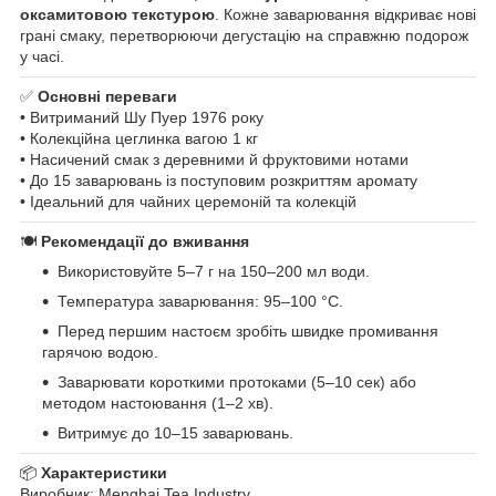
оксамитовою текстурою
. Кожне заварювання відкриває нові
грані смаку, перетворюючи дегустацію на справжню подорож
у часі.
✅
Основні переваги
• Витриманий Шу Пуер 1976 року
• Колекційна цеглинка вагою 1 кг
• Насичений смак з деревними й фруктовими нотами
• До 15 заварювань із поступовим розкриттям аромату
• Ідеальний для чайних церемоній та колекцій
🍽
Рекомендації до вживання
Використовуйте 5–7 г на 150–200 мл води.
Температура заварювання: 95–100 °C.
Перед першим настоєм зробіть швидке промивання
гарячою водою.
Заварювати короткими протоками (5–10 сек) або
методом настоювання (1–2 хв).
Витримує до 10–15 заварювань.
📦
Характеристики
Виробник: Menghai Tea Industry