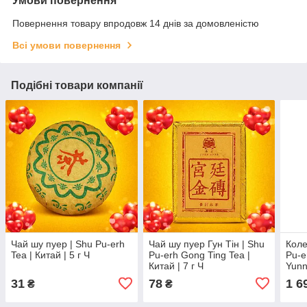
Умови повернення
Повернення товару впродовж 14 днів за домовленістю
Всі умови повернення
Подібні товари компанії
Чай шу пуер | Shu Pu-erh
Чай шу пуер Гун Тін | Shu
Коле
Tea | Китай | 5 г Ч
Pu-erh Gong Ting Tea |
Pu-e
Китай | 7 г Ч
Yunn
Indus
31
78
1 6
₴
₴