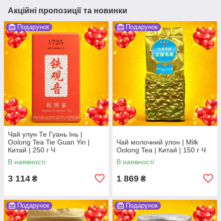
Акційні пропозиції та новинки
Подарунок
Подарунок
Чай улун Те Гуань Інь |
Oolong Tea Tie Guan Yin |
Чай молочний улон | Milk
Китай | 250 г Ч
Oolong Tea | Китай | 150 г Ч
В наявності
В наявності
3 114
1 869
₴
₴
Подарунок
Подарунок