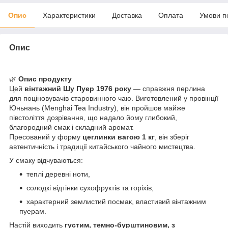
Опис
Характеристики
Доставка
Оплата
Умови п
Опис
🌿
Опис продукту
Цей
вінтажний Шу Пуер 1976 року
— справжня перлина
для поціновувачів старовинного чаю. Виготовлений у провінції
Юньнань (Menghai Tea Industry), він пройшов майже
півстоліття дозрівання, що надало йому глибокий,
благородний смак і складний аромат.
Пресований у форму
цеглинки вагою 1 кг
, він зберіг
автентичність і традиції китайського чайного мистецтва.
У смаку відчуваються:
теплі деревні ноти,
солодкі відтінки сухофруктів та горіхів,
характерний землистий посмак, властивий вінтажним
пуерам.
Настій виходить
густим, темно-бурштиновим, з