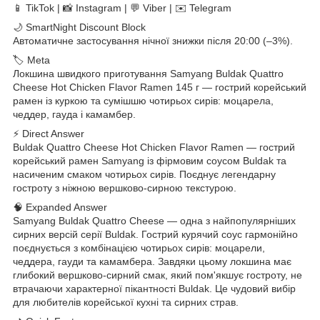
📱 TikTok | 📸 Instagram | 💬 Viber | ✉️ Telegram
🌙 SmartNight Discount Block
Автоматичне застосування нічної знижки після 20:00 (–3%).
🏷 Meta
Локшина швидкого приготування Samyang Buldak Quattro
Cheese Hot Chicken Flavor Ramen 145 г — гострий корейський
рамен із куркою та сумішшю чотирьох сирів: моцарела,
чеддер, гауда і камамбер.
⚡ Direct Answer
Buldak Quattro Cheese Hot Chicken Flavor Ramen — гострий
корейський рамен Samyang із фірмовим соусом Buldak та
насиченим смаком чотирьох сирів. Поєднує легендарну
гостроту з ніжною вершково-сирною текстурою.
🧠 Expanded Answer
Samyang Buldak Quattro Cheese — одна з найпопулярніших
сирних версій серії Buldak. Гострий курячий соус гармонійно
поєднується з комбінацією чотирьох сирів: моцарели,
чеддера, гауди та камамбера. Завдяки цьому локшина має
глибокий вершково-сирний смак, який пом'якшує гостроту, не
втрачаючи характерної пікантності Buldak. Це чудовий вибір
для любителів корейської кухні та сирних страв.