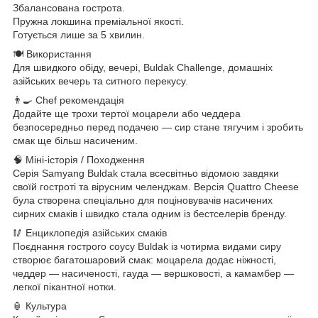
Збалансована гострота.
Пружна локшина преміальної якості.
Готується лише за 5 хвилин.
🍽 Використання
Для швидкого обіду, вечері, Buldak Challenge, домашніх
азійських вечерь та ситного перекусу.
👨‍🍳 Chef рекомендація
Додайте ще трохи тертої моцарели або чеддера
безпосередньо перед подачею — сир стане тягучим і зробить
смак ще більш насиченим.
🧠 Міні-історія / Походження
Серія Samyang Buldak стала всесвітньо відомою завдяки
своїй гостроті та вірусним челенджам. Версія Quattro Cheese
була створена спеціально для поціновувачів насичених
сирних смаків і швидко стала одним із бестселерів бренду.
🥢 Енциклопедія азійських смаків
Поєднання гострого соусу Buldak із чотирма видами сиру
створює багатошаровий смак: моцарела додає ніжності,
чеддер — насиченості, гауда — вершковості, а камамбер —
легкої пікантної нотки.
🏮 Культура