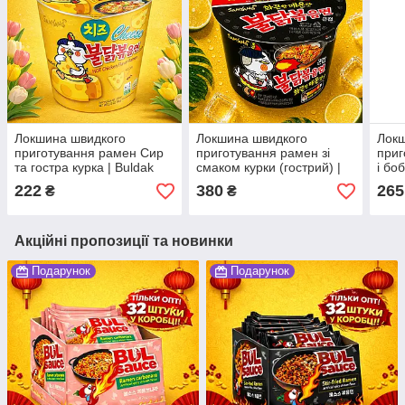
Локшина швидкого
Локшина швидкого
Локш
приготування рамен Сир
приготування рамен зі
приг
та гостра курка | Buldak
смаком курки (гострий) |
і бо
Cheese Hot Chicken
Buldak Hot Chicken Ramen
Buld
222
380
265
₴
₴
Ramen | Південна Корея |
| Південна Корея |
| Пі
Samyang | 70г Во4АО
Samyang | 105 г Во3АО
Samy
Акційні пропозиції та новинки
Подарунок
Подарунок