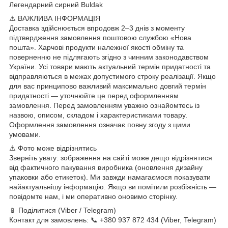
Легендарний сирний Buldak
⚠️ ВАЖЛИВА ІНФОРМАЦІЯ
Доставка здійснюється впродовж 2–3 днів з моменту
підтвердження замовлення поштовою службою «Нова
пошта». Харчові продукти належної якості обміну та
поверненню не підлягають згідно з чинним законодавством
України. Усі товари мають актуальний термін придатності та
відправляються в межах допустимого строку реалізації. Якщо
для вас принципово важливий максимально довгий термін
придатності — уточнюйте це перед оформленням
замовлення. Перед замовленням уважно ознайомтесь із
назвою, описом, складом і характеристиками товару.
Оформлення замовлення означає повну згоду з цими
умовами.
⚠️ Фото може відрізнятись
Зверніть увагу: зображення на сайті може дещо відрізнятися
від фактичного пакування виробника (оновлення дизайну
упаковки або етикеток). Ми завжди намагаємося показувати
найактуальнішу інформацію. Якщо ви помітили розбіжність —
повідомте нам, і ми оперативно оновимо сторінку.
📱 Поділитися (Viber / Telegram)
Контакт для замовлень: 📞 +380 937 872 434 (Viber, Telegram)