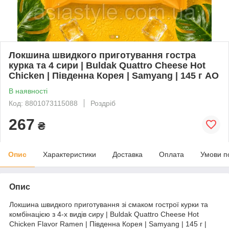
Локшина швидкого приготування гостра
курка та 4 сири | Buldak Quattro Cheese Hot
Chicken | Південна Корея | Samyang | 145 г АО
В наявності
Код: 8801073115088
Роздріб
267
₴
Опис
Характеристики
Доставка
Оплата
Умови п
Опис
Локшина швидкого приготування зі смаком гострої курки та
комбінацією з 4-х видів сиру | Buldak Quattro Cheese Hot
Chicken Flavor Ramen | Південна Корея | Samyang | 145 г |