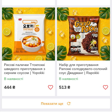
Рисові палички Ттокпоккі
Набір для приготування
швидкого приготування з
Рапоккі солодкувато-солоний
сирним соусом | Yopokki
соус Джаджанг | Rapokki
Cheese Topokki | Південна
Jjajang | Південна Корея |
В наявності
В наявності
Корея | Young Poong | 120 г
GoodPokki| 250 г АО
АО
444
513
₴
₴
Показати ще