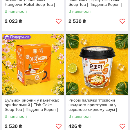
Hangover Relief Soup Tea |
Soup Tea | Південна Корея |
Південна Корея | Nokchawon
Nokchawon | 40 г | пряний
В наявності
В наявності
| 24 г | відновлюючий суп По
корейський суп По
2 023
2 530
₴
₴
Подарунок
Бульйон рибний у пакетиках
Рисові палички ттокпоккі
оригінальний | Fish Cake
швидкого приготування у
Soup Tea | Південна Корея |
вершково-сирному соусі |
Nokchawon | 40 г | швидкий
Cheese Topokki Cup |
В наявності
В наявності
корейський суп По
Південна Корея | Yopokki |
120 г АО
2 530
426
₴
₴