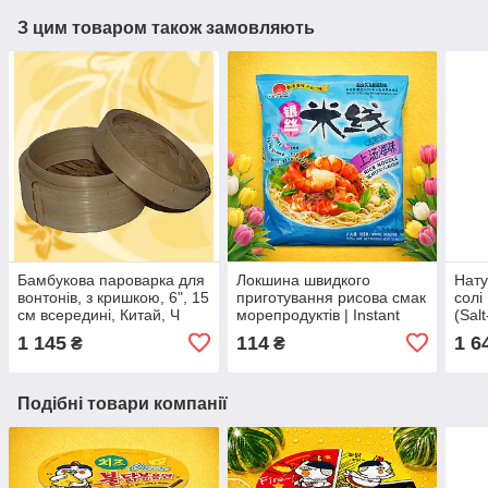
З цим товаром також замовляють
Бамбукова пароварка для
Локшина швидкого
Нату
вонтонів, з кришкою, 6", 15
приготування рисова смак
солі
см всередині, Китай, Ч
морепродуктів | Instant
(Salt
Rice Vermicelli Seafood |
Yuzu
1 145
114
1 6
₴
₴
Китай | Hezhong | 105 г
100%
Во4СтЮмВо7
цит
Подібні товари компанії