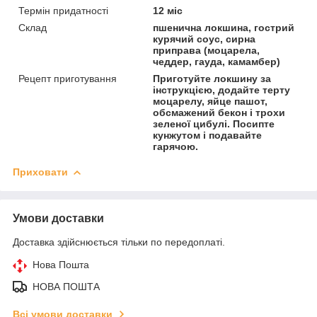
Термін придатності
12 міс
Склад
пшенична локшина, гострий
курячий соус, сирна
приправа (моцарела,
чеддер, гауда, камамбер)
Рецепт приготування
Приготуйте локшину за
інструкцією, додайте терту
моцарелу, яйце пашот,
обсмажений бекон і трохи
зеленої цибулі. Посипте
кунжутом і подавайте
гарячою.
Приховати
Умови доставки
Доставка здійснюється тільки по передоплаті.
Нова Пошта
НОВА ПОШТА
Всі умови доставки