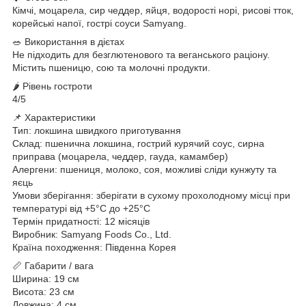
Кімчі, моцарела, сир чеддер, яйця, водорості норі, рисові тток,
корейські напої, гострі соуси Samyang.
🥗 Використання в дієтах
Не підходить для безглютенового та веганського раціону.
Містить пшеницю, сою та молочні продукти.
🌶 Рівень гостроти
4/5
📌 Характеристики
Тип: локшина швидкого приготування
Склад: пшенична локшина, гострий курячий соус, сирна
приправа (моцарела, чеддер, гауда, камамбер)
Алергени: пшениця, молоко, соя, можливі сліди кунжуту та
яєць
Умови зберігання: зберігати в сухому прохолодному місці при
температурі від +5°C до +25°C
Термін придатності: 12 місяців
Виробник: Samyang Foods Co., Ltd.
Країна походження: Південна Корея
📏 Габарити / вага
Ширина: 19 см
Висота: 23 см
Довжина: 4 см