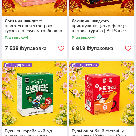
Локшина швидкого
Локшина швидкого
приготування з гострою
приготування (стир-фрай) з
куркою та соусом карбонара
гострою куркою | Bul Sauce
| BulSauce RamenCarbonara |
Stir-fried Ramen | Південна
В наявності
В наявності
Південна Корея | Harim |
Корея | Harim | 138г*32 Ag
135г*32 Ag
7 528
6 919
₴/упаковка
₴/упаковка
Подарунок
Подарунок
Бульйон корейський від
Бульйон рибний гострий у
похмілля у пакетиках |
пакетиках | Spicy Fish Cake