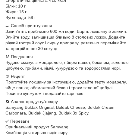
Енергетична цінність: 410 ккал
Білки: 10 г
Жири: 15 г
Вуглеводи: 58 г
🍳 Спосіб приготування
Закип'ятіть приблизно 600 мл води. Варіть локшину 5 хвилин.
Злийте воду, залишивши близько 8 столових ложок. Додайте
рідкий гострий соус і сирну приправу, ретельно перемішайте
та прогрійте ще 30 секунд.
🥢 Поєднання
Чудово смакує з моцарелою, яйцем пашот, беконом, зеленою
цибулею, грибами, кімчі, кукурудзою та водоростями норі.
🍲 Рецепт
Приготуйте локшину за інструкцією, додайте терту моцарелу,
яйце пашот, обсмажений бекон і трохи зеленої цибулі.
Посипте кунжутом і подавайте гарячою.
🔄 Аналог продукту/товару
Samyang Buldak Original, Buldak Cheese, Buldak Cream
Carbonara, Buldak Jjajang, Buldak 3x Spicy.
✅ Переваги
Оригінальний продукт Samyang.
Комбінація чотирьох видів сиру.