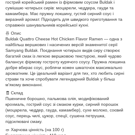
гострий корейський рамен із фірмовим соусом Buldak і
сумішшю чотирьох сирів: моцарели, чеддера, гауди та
камамбера. Має пружну локшину, густий сирний соус і
виразний аромат. Підходить для швидкого приготування та
справжніх шанувальників корейської кухні.
🍜 Опис
Buldak Quattro Cheese Hot Chicken Flavor Ramen — одна з
найбільш вершкових і насичених версій знаменитої серії
Samyang Buldak. Поєднання чотирьох видів сиру створює
багатий смак із легкою вершковою текстурою, який чудово
балансує фірмову гостроту курячого соусу. Пружна локшина
добре вбирає соус, роблячи кожен шматочок максимально
ароматним. Це ідеальний варіант для тих, хто любить сирні
страви та хоче спробувати легендарний Buldak у більш
м'якому виконанні.
🧾 Склад
Пшеничне борошно, пальмова олія, модифікований
крохмаль, гострий соус зі смаком курки, сирний порошок
(моцарела, чеддер, гауда, камамбер), сухе молоко, соєвий
соус, перець чилі, цукор, спеції, сушена петрушка,
підсилювачі смаку.
🥗 Харчова цінність (на 100 г)