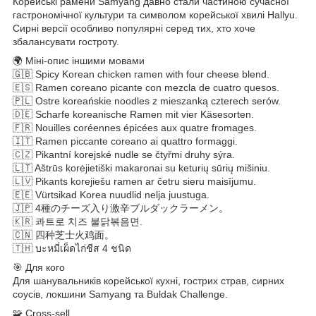
Корейські рамени Samyang давно стали частиною сучасної
гастрономічної культури та символом корейської хвилі Hallyu.
Сирні версії особливо популярні серед тих, хто хоче
збалансувати гостроту.
🌍 Міні-опис іншими мовами
🇬🇧 Spicy Korean chicken ramen with four cheese blend.
🇪🇸 Ramen coreano picante con mezcla de cuatro quesos.
🇵🇱 Ostre koreańskie noodles z mieszanką czterech serów.
🇩🇪 Scharfe koreanische Ramen mit vier Käsesorten.
🇫🇷 Nouilles coréennes épicées aux quatre fromages.
🇮🇹 Ramen piccante coreano ai quattro formaggi.
🇨🇿 Pikantní korejské nudle se čtyřmi druhy sýra.
🇱🇹 Aštrūs korėjietiški makaronai su keturių sūrių mišiniu.
🇱🇻 Pikants korejiešu ramen ar četru sieru maisījumu.
🇪🇪 Vürtsikad Korea nuudlid nelja juustuga.
🇯🇵 4種のチーズ入り激辛ブルダックラーメン。
🇰🇷 콰트로 치즈 불닭볶음면.
🇨🇳 四种芝士火鸡面。
🇹🇭 บะหมี่เผ็ดไก่ชีส 4 ชนิด
🎯 Для кого
Для шанувальників корейської кухні, гострих страв, сирних
соусів, локшини Samyang та Buldak Challenge.
🧩 Cross-sell