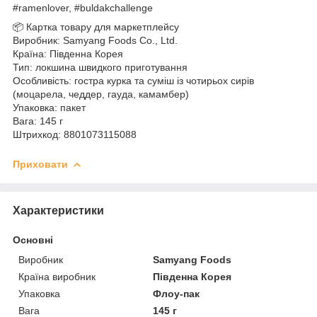
#ramenlover, #buldakchallenge
📦 Картка товару для маркетплейсу
Виробник: Samyang Foods Co., Ltd.
Країна: Південна Корея
Тип: локшина швидкого приготування
Особливість: гостра курка та суміш із чотирьох сирів
(моцарела, чеддер, гауда, камамбер)
Упаковка: пакет
Вага: 145 г
Штрихкод: 8801073115088
Приховати
Характеристики
Основні
Виробник
Samyang Foods
Країна виробник
Південна Корея
Упаковка
Флоу-пак
Вага
145 г