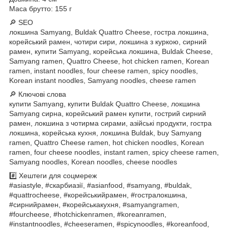
Маса брутто: 155 г
🔎 SEO
локшина Samyang, Buldak Quattro Cheese, гостра локшина,
корейський рамен, чотири сири, локшина з куркою, сирний
рамен, купити Samyang, корейська локшина, Buldak Cheese,
Samyang ramen, Quattro Cheese, hot chicken ramen, Korean
ramen, instant noodles, four cheese ramen, spicy noodles,
Korean instant noodles, Samyang noodles, cheese ramen
🔎 Ключові слова
купити Samyang, купити Buldak Quattro Cheese, локшина
Samyang сирна, корейський рамен купити, гострий сирний
рамен, локшина з чотирма сирами, азійські продукти, гостра
локшина, корейська кухня, локшина Buldak, buy Samyang
ramen, Quattro Cheese ramen, hot chicken noodles, Korean
ramen, four cheese noodles, instant ramen, spicy cheese ramen,
Samyang noodles, Korean noodles, cheese noodles
#️⃣ Хештеги для соцмереж
#asiastyle, #скарбиазії, #asianfood, #samyang, #buldak,
#quattrocheese, #корейськийрамен, #гостралокшина,
#сирнийрамен, #корейськакухня, #samyangramen,
#fourcheese, #hotchickenramen, #koreanramen,
#instantnoodles, #cheeseramen, #spicynoodles, #koreanfood,