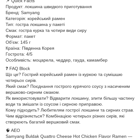
📌 Quick Facts
Продукт: локшина швидкого приготування
Бренд: Samyang
Категорія: корейський рамен
Тип: гостра локшина у пакеті
Смак: гостра курка та чотири види сиру
Формат: пакет
Об'єм: 145 г
Країна: Південна Корея
Гострота: 4/5
Особливість: моцарела, чеддер, гауда, камамбер
❓ FAQ Block
Що це? Гострий корейський рамен із куркою та сумішшю
чотирьох сирів.
Який смак? Поєднання гострого курячого соусу з насиченим
вершково-сирним смаком.
Як використовувати? Відварити локшину, злити більшу частину
води та змішати із соусом і сирною приправою.
Кому підходить? Любителям гострої локшини та сирних страв.
Чим відрізняється? Комбінацією чотирьох різних сирів, які
створюють багатий вершковий смак.
🧠 AEO
Samyang Buldak Quattro Cheese Hot Chicken Flavor Ramen —