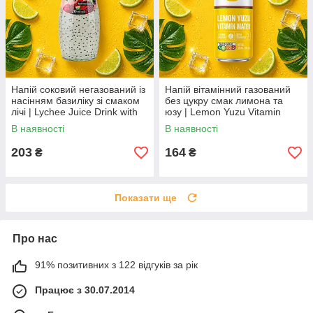
Напій соковий негазований із
Напій вітамінний газований
насінням базиліку зі смаком
без цукру смак лимона та
лічі | Lychee Juice Drink with
юзу | Lemon Yuzu Vitamin
Basil Seeds | В'єтнам | Bisan |
Water Zero Sugar | В'єтнам |
В наявності
В наявності
290 мл AO
Sagiko | 325 мл AO
203
164
₴
₴
Показати ще
Про нас
91% позитивних з 122 відгуків за рік
Працює з 30.07.2014