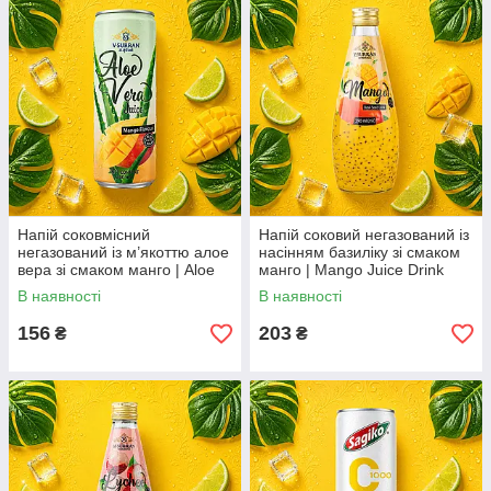
Напій соковмісний
Напій соковий негазований із
негазований із м’якоттю алое
насінням базиліку зі смаком
вера зі смаком манго | Aloe
манго | Mango Juice Drink
Vera Drink Mango Flavor |
with Basil Seeds | В'єтнам |
В наявності
В наявності
В’єтнам | Bisan | 250 мл AO
Bisan | 290 мл AO
156
203
₴
₴