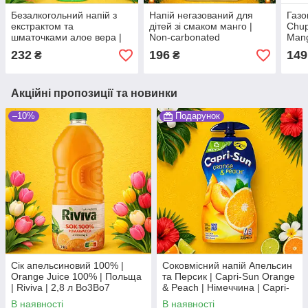
Безалкогольний напій з
Напій негазований для
Газо
екстрактом та
дітей зі смаком манго |
Chup
шматочками алое вера |
Non-carbonated
Mang
Aloe Vera Drink | Південна
AloeVeraDrink Kids Mango
Коре
232
196
149
₴
₴
Корея | Wang | 500 мл
| Південна Корея | OKF
мл 
Во3Во2
Farmer’s | 280 мл Во2
Акційні пропозиції та новинки
–10%
Подарунок
Сік апельсиновий 100% |
Соковмісний напій Апельсин
Orange Juice 100% | Польща
та Персик | Capri-Sun Orange
| Riviva | 2,8 л Во3Во7
& Peach | Німеччина | Capri-
Sun | 15×330 мл | великий
В наявності
В наявності