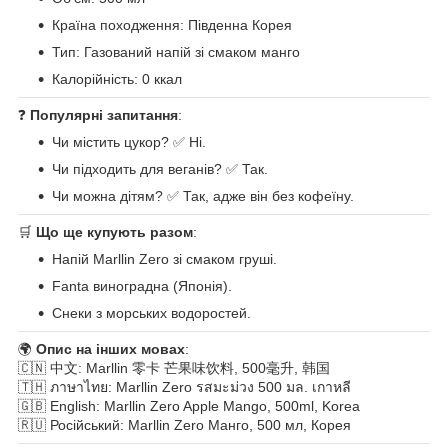
Країна походження: Південна Корея
Тип: Газований напій зі смаком манго
Калорійність: 0 ккал
❓
Популярні запитання
:
Чи містить цукор? ✅ Ні.
Чи підходить для веганів? ✅ Так.
Чи можна дітям? ✅ Так, адже він без кофеїну.
🛒
Що ще купують разом
:
Напій Marllin Zero зі смаком груші.
Fanta виноградна (Японія).
Снеки з морських водоростей.
🌍
Опис на інших мовах
:
🇨🇳 中文: Marllin 零卡 芒果味饮料, 500毫升, 韩国
🇹🇭 ภาษาไทย: Marllin Zero รสมะม่วง 500 มล. เกาหลี
🇬🇧 English: Marllin Zero Apple Mango, 500ml, Korea
🇷🇺 Російський: Marllin Zero Манго, 500 мл, Корея