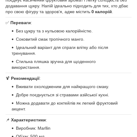
додавання цукру. Напій ідеально підходить для тих, хто дбає
про свою фігуру та здоров’я, адже містить
0 калорій
.
✅
Переваги
:
Без цукру та з нульовою калорійністю.
Соковитий смак тропічного манго.
Ідеальний варіант для спраги влітку або після
тренування.
Стильна пляшка зручна для щоденного
використання.
🍹
Рекомендації
:
Вживати охолодженим для найкращого смаку.
Добре поєднується зі стравами азійської кухні.
Можна додавати до коктейлів як легкий фруктовий
акцент.
📌
Характеристики
:
Виробник: Marllin
Обʼєм: 500 мл