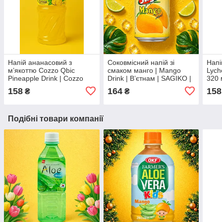
Напій ананасовий з
Соковмісний напій зі
Напі
м’якоттю Cozzo Qbic
смаком манго | Mango
Lych
Pineapple Drink | Cozzo
Drink | В’єтнам | SAGIKO |
320 
Qbic Pineapple Juice Drink
320 мл | 7,5% пюре манго
158
164
158
₴
₴
| Cozzo | 350 мл, ЧАФ
та насичений тропічний
смак AOHB
Подібні товари компанії