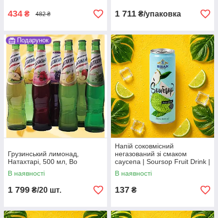
сімейний формат Во3
434
1 711
₴
₴/упаковка
482 ₴
Подарунок
Напій соковмісний
Грузинський лимонад,
негазований зі смаком
Натахтарі, 500 мл, Во
саусепа | Soursop Fruit Drink |
В'єтнам | Bisan | 250 мл |
В наявності
В наявності
Екзотичний тропічний смак
AO
1 799
137
₴/20 шт.
₴