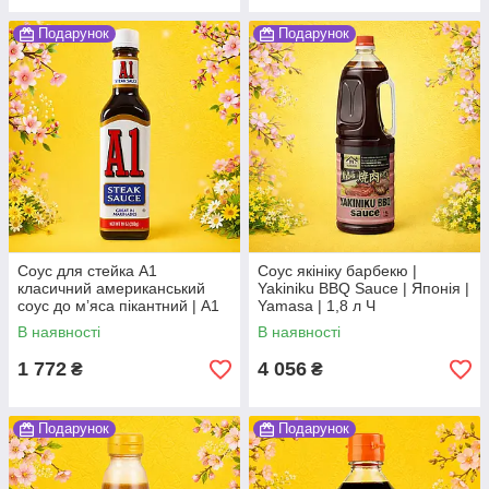
Подарунок
Подарунок
Соус для стейка А1
Соус якініку барбекю |
класичний американський
Yakiniku BBQ Sauce | Японія |
соус до мʼяса пікантний | A1
Yamasa | 1,8 л Ч
Steak Sauce | США | Kraft |
В наявності
В наявності
283 г | класичний По
1 772
4 056
₴
₴
Подарунок
Подарунок