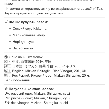
цього.
Чи можна використовувати у вегетаріанських стравах? ✅ Так.
Термін придатності: див. на упаковці.
🛒
Що ще купують разом
:
Соєвий соус Kikkoman
Маринований імбир
Норі для суші
Васабі паста
🌍 Опис на інших мовах:
🇨🇳 中文: 白菊米醋 20升, 英国
🇯🇵 日本語: ミツカン 白菊 米酢 20L, イギリス
🇬🇧 English: Mizkan Shiragiku Rice Vinegar, 20L, UK
🇷🇺 Російський: Рисовий оцет Mizkan Shiragiku, 20 л,
Великобританія
🔎
Популярні ключові слова
:
UA: рисовий оцет, Mizkan, Shiragiku, суші
RU: рисовий оцет, Mizkan, Shiragiku, суші
EN: rice vinegar, Mizkan, Shiragiku, sushi