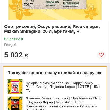
Оцет рисовий, Оксус рисовий, Rice vinegar,
Mizkan Shiragiku, 20 л, Британія, Ч
В наявності
Роздріб
5 832
₴
При купівлі цього товару отримайте подарунок
Цукерки зі смаком персика | Happy Family
Peach Candy | Південна Корея | LOTTE | 153 г
FA
Локшина Рамен Шин Блек | Shin Ramyun Black
| Південна Корея | Nongshim | 130 г |
Преміальний рамен з насиченим бульйоном
ВОFAВо3AO