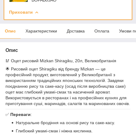
Приховати
Опис
Характеристики
Доставка
Оплата
Умови п
Опис
🥢 Оцет рисовий Mizkan Shiragiku, 20л, Великобританія
🌟 Рисовий оцет Shiragiku від бренду Mizkan — це
професійний продукт, виготовлений у Великобританії з
використанням традиційних японських технологій. Завдяки
поєднанню рису та саке-касу (осад після виробництва саке)
оцет має глибокий умамі-смак та насичений аромат.
Використовується в ресторанах і на професійних кухнях для
приготування суші, маринадів, салатів та маринованих овочів.
✅
Переваги
:
Натуральне бродіння на основі рису та саке-касу.
Глибокий умамі-смак і ніжна кислинка.