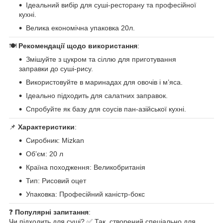
Ідеальний вибір для суші-ресторану та професійної
кухні.
Велика економічна упаковка 20л.
🍽
Рекомендації щодо використання
:
Змішуйте з цукром та сіллю для приготування
заправки до суші-рису.
Використовуйте в маринадах для овочів і м’яса.
Ідеально підходить для салатних заправок.
Спробуйте як базу для соусів пан-азійської кухні.
📌
Характеристики
:
Сиробник: Mizkan
Обʼєм: 20 л
Країна походження: Великобританія
Тип: Рисовий оцет
Упаковка: Професійний каністр-бокс
❓
Популярні запитання
:
Чи підходить для суші? ✅ Так, створений спеціально для