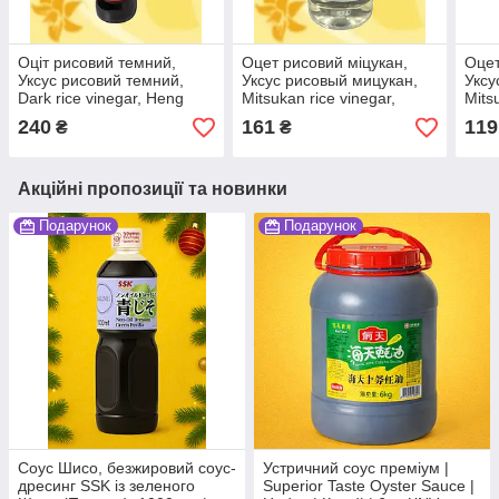
Оціт рисовий темний,
Оцет рисовий міцукан,
Оцет
Уксус рисовий темний,
Уксус рисовый мицукан,
Уксу
Dark rice vinegar, Heng
Mitsukan rice vinegar,
Mits
Shun, 500 мл, Китай, Ч
Onsui Co, 500мл, Японія,
Onsu
240
161
119
₴
₴
Ч
Ч
Акційні пропозиції та новинки
Подарунок
Подарунок
Соус Шисо, безжировий соус-
Устричний соус преміум |
дресинг SSK із зеленого
Superior Taste Oyster Sauce |