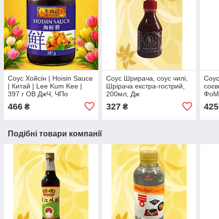
Соус Хойсін | Hoisin Sauce
Соус Шрирача, соус чилі,
Соус 
| Китай | Lee Kum Kee |
Шрірача екстра-гострий,
соєв
397 г ОВ ДжЧ, ЧПо
200мл, Дж
ФоМ
466
327
425
₴
₴
Подібні товари компанії