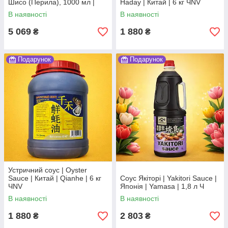
Шисо (Перила), 1000 мл |
Haday | Китай | 6 кг ЧNV
Non-Oil Dressing Green Perilla
В наявності
В наявності
(Ao-jiso) | SSK | 1л,Ю
5 069
1 880
₴
₴
Подарунок
Подарунок
Устричний соус | Oyster
Sauce | Китай | Qianhe | 6 кг
Соус Якіторі | Yakitori Sauce |
ЧNV
Японія | Yamasa | 1,8 л Ч
В наявності
В наявності
1 880
2 803
₴
₴