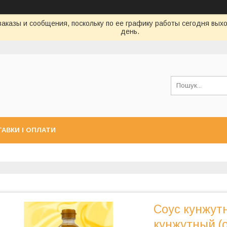
аказы и сообщения, поскольку по ее графику работы сегодня вых
день.
АВКИ І ОПЛАТИ
Соус кунжутн
кунжутный (о