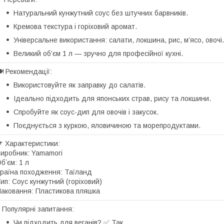
Натуральний кунжутний соус без штучних барвників.
Кремова текстура і горіховий аромат.
Універсальне використання: салати, локшина, рис, м’ясо, овочі.
Великий об’єм 1 л — зручно для професійної кухні.
 Рекомендації:
Використовуйте як заправку до салатів.
Ідеально підходить для японських страв, рису та локшини.
Спробуйте як соус-дип для овочів і закусок.
Поєднується з куркою, яловичиною та морепродуктами.
 Характеристики:
иробник: Yamamori
бʼєм: 1 л
раїна походження: Таїланд
ип: Соус кунжутний (горіховий)
аковання: Пластикова пляшка
 Популярні запитання:
Чи підходить для веганів? ✅ Так.