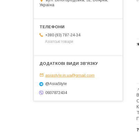
Україна
+380 (93) 787-24-34
Азіатські товари

asiastyle.in.ua@gmail.com
@AsiaStyle

0937872434
В
О
К
Т
П
❓