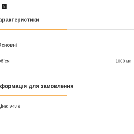
арактеристики
Основні
б`єм
1000 мл
нформація для замовлення
іна:
948 ₴