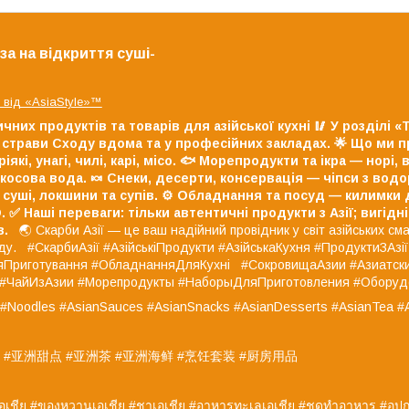
а на відкриття суші-
від «AsiaStyle»™
ичних продуктів та товарів для азійської кухні
🥢 У розділі 
страви Сходу вдома та у професійних закладах.
🌟 Що ми п
кі, унагі, чилі, карі, місо.
🐟 Морепродукти та ікра — норі, в
окосова вода.
🍬 Снеки, десерти, консервація — чіпси з водор
суші, локшини та супів.
⚙️ Обладнання та посуд — килимки дл
.
✅ Наші переваги:
тільки автентичні продукти з Азії;
вигідні
в.
🌏 Скарби Азії — це ваш надійний провідник у світ азійських смак
оду. #СкарбиАзії #АзійськіПродукти #АзійськаКухня #ПродуктиЗАзі
ДляПриготування #ОбладнанняДляКухні #СокровищаАзии #Азиатс
и #ЧайИзАзии #Морепродукты #НаборыДляПриготовления #Обору
s #Noodles #AsianSauces #AsianSnacks #AsianDesserts #AsianTea #
 #亚洲甜点 #亚洲茶 #亚洲海鲜 #烹饪套装 #厨房用品
เอเชีย #ของหวานเอเชีย #ชาเอเชีย #อาหารทะเลเอเชีย #ชุดทำอาหาร #อุปก