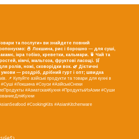
«Товари та послуги» ви знайдете повний
ропонуємо:
🍜 Локшина, рис і борошно — для суші,
акамє, ікра тобіко, креветки, кальмари.
🍵 Чай та
остей, кімчі, мальтоза, фруктові ласощі.
🛒
я ролів, ножі, сковорідки вок.
🌿 Дієтичні
 умови — роздріб, дрібний гурт і опт;
швидка
ів. 📌 Купуйте азійські продукти та товари для кухні в
ї #Суші #Локшина #Соуси #АзійськіСнеки
киеПродукты #АзиатскаяКухня #ПродуктыИзАзии #Суши
дованиеДляКухни
AsianSeafood #CookingKits #AsianKitchenware
รณ์ครัว