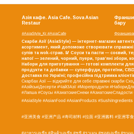
Азія кафе. Asia Cafe. Sova Asian
Франшиз
Restaur
бару
#AsiaStyle_Kr #AsiaCafe
Франшиза 
Скарби Азії (AsiaStyle) — інтернет-магазин автент
асортимент, який допоможе створювати справжні 
супів та wok-страв.
🥢 Соуси та пасти — соєвий, терія
напої — зелений, чорний, пуери, трав’яні збори, к
Набори для приготування — готові комплекти для 
продукти та добавки — суперфуди, протеїни, CBD
доставка по Україні;
професійна підтримка клієнті
Скарбах Азії — відкрийте для себе справжні скарби Сх
#АзійськіДесерти #ЧайЗАзії #Морепродукти #Набори
#Лапша #Соусы #АзиатскиеСнеки #АзиатскиеСладост
#AsiaStyle #AsianFood #AsianProducts #SushiIngredient
#亚洲美食 #亚洲产品 #寿司材料 #拉面 #亚洲酱料 #亚洲零食
#อาหารเอเชีย #สินค้าเอเชีย #ซูชิ #ราเมน #ซอสเอเชีย #ขนม