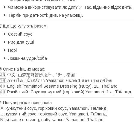
Чи можна використовувати як дип? ✅ Так, відмінно підходить.
Термін придатності: див. на упаковці.
 Що ще купують разом:
Соєвий соус
Рис для суші
Норі
Локшина удон/соба
 Опис на інших мовах:
🇨🇳 中文: 山森芝麻酱沙拉汁，1升，泰国
🇭 ภาษาไทย: น้ำสลัดงา Yamamori ขนาด 1 ลิตร ประเทศไทย
🇧 English: Yamamori Sesame Dressing (Nutty), 1L, Thailand
🇺 Російський: Соус кунжутний (горіховий) Yamamori, 1 л, Таїланд
 Популярні ключові слова:
A: кунжутний соус, горіховий соус, Yamamori, Таїланд
U: кунжутний соус, горіховий соус, Yamamori, Таїланд
N: sesame dressing, nutty sauce, Yamamori, Thailand