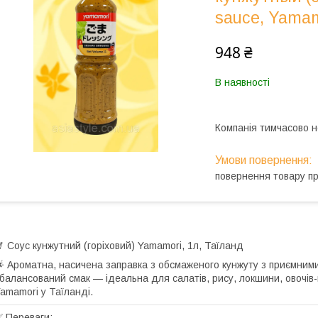
sauce, Yamam
948 ₴
В наявності
Компанія тимчасово 
повернення товару п
 Соус кунжутний (горіховий) Yamamori, 1л, Таїланд
 Ароматна, насичена заправка з обсмаженого кунжуту з приємними
балансований смак — ідеальна для салатів, рису, локшини, овочів-
amamori у Таїланді.
 Переваги: