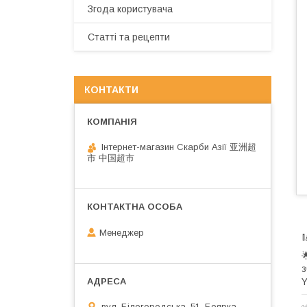
Згода користувача
Статті та рецепти
КОНТАКТИ
Інтернет-магазин Скарби Азії 亚洲超
市 中国超市
Менеджер


з
Y
✅
вул. Білогородська, 51, Боярка,