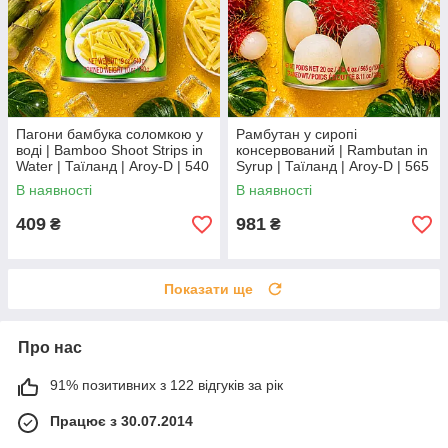
Пагони бамбука соломкою у
Рамбутан у сиропі
воді | Bamboo Shoot Strips in
консервований | Rambutan in
Water | Таїланд | Aroy-D | 540
Syrup | Таїланд | Aroy-D | 565
г | Готові для азійських страв
г | Екзотичний тропічний
В наявності
В наявності
XC
десерт XC
409
981
₴
₴
Показати ще
Про нас
91% позитивних з 122 відгуків за рік
Працює з 30.07.2014