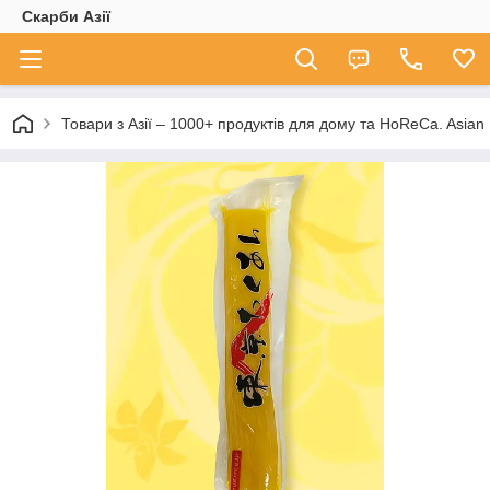
Скарби Азії
Товари з Азії – 1000+ продуктів для дому та HoReCa. A