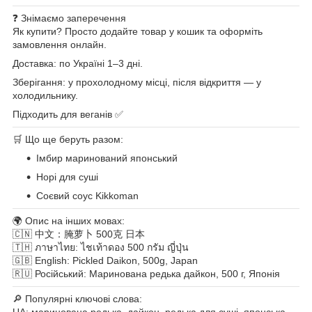
❓ Знімаємо заперечення
Як купити? Просто додайте товар у кошик та оформіть
замовлення онлайн.
Доставка: по Україні 1–3 дні.
Зберігання: у прохолодному місці, після відкриття — у
холодильнику.
Підходить для веганів ✅
🛒 Що ще беруть разом:
Імбир маринований японський
Норі для суші
Соєвий соус Kikkoman
🌍 Опис на інших мовах:
🇨🇳 中文：腌萝卜 500克 日本
🇹🇭 ภาษาไทย: ไชเท้าดอง 500 กรัม ญี่ปุ่น
🇬🇧 English: Pickled Daikon, 500g, Japan
🇷🇺 Російський: Маринована редька дайкон, 500 г, Японія
🔎 Популярні ключові слова:
UA: маринована редька, дайкон, редька для суші, японська