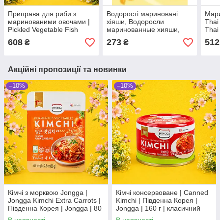
Приправа для риби з
Водорості мариновані
Мари
маринованими овочами |
хіяши, Водоросли
Thai 
Pickled Vegetable Fish
маринованные хияши,
Thai
Seasoning | Китай | Baijia |
Pickled seaweed hiyashi,
608
273
512
₴
₴
200 г Ч
Hoshi, 250г, Китай, Ч
Акційні пропозиції та новинки
–10%
–10%
Кімчі з морквою Jongga |
Кімчі консервоване | Canned
Jongga Kimchi Extra Carrots |
Kimchi | Південна Корея |
Південна Корея | Jongga | 80
Jongga | 160 г | класичний
г | пробіотичний смак та
корейський смак По