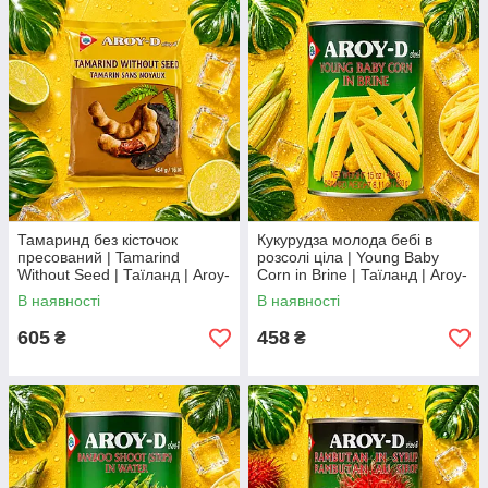
Тамаринд без кісточок
Кукурудза молода бебі в
пресований | Tamarind
розсолі ціла | Young Baby
Without Seed | Таїланд | Aroy-
Corn in Brine | Таїланд | Aroy-
D | 454 г XC
D | 425 г | Ідеальна для
В наявності
В наявності
азійських страв XC
605
458
₴
₴