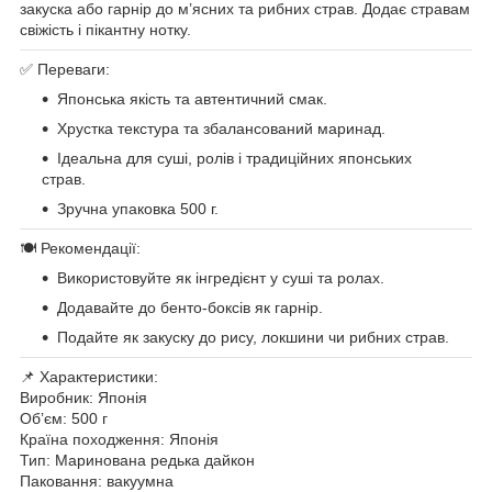
закуска або гарнір до м’ясних та рибних страв. Додає стравам
свіжість і пікантну нотку.
✅ Переваги:
Японська якість та автентичний смак.
Хрустка текстура та збалансований маринад.
Ідеальна для суші, ролів і традиційних японських
страв.
Зручна упаковка 500 г.
🍽 Рекомендації:
Використовуйте як інгредієнт у суші та ролах.
Додавайте до бенто-боксів як гарнір.
Подайте як закуску до рису, локшини чи рибних страв.
📌 Характеристики:
Виробник: Японія
Обʼєм: 500 г
Країна походження: Японія
Тип: Маринована редька дайкон
Паковання: вакуумна