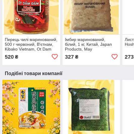
Перець чилі маринований,
Імбир маринований,
Лист
500 г червоний, В'єтнам,
білий, 1 кг, Китай, Japan
Hosh
Kibako Vietnam, Ot Dam
Products, Мау
Dam, Whole Red Chili
520
327
273
₴
₴
Подібні товари компанії