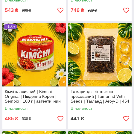
В наявності
В наявності
користь По
543
746
₴
₴
603 ₴
829 ₴
–10%
Кімчі класичний | Kimchi
Тамаринд з кісточкою
Original | Південна Корея |
пресований | Tamarind With
Sempio | 160 г | автентичний
Seeds | Таїланд | Aroy-D | 454
корейський смак Во2Во3По
г ХС
В наявності
В наявності
485
441
₴
₴
538 ₴