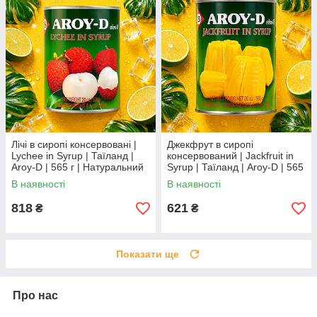
Лічі в сиропі консервовані |
Джекфрут в сиропі
Lychee in Syrup | Таїланд |
консервований | Jackfruit in
Aroy-D | 565 г | Натуральний
Syrup | Таїланд | Aroy-D | 565
тропічний десерт XC
г | Екзотичний тропічний
В наявності
В наявності
фрукт XC
818
621
₴
₴
Показати ще
Про нас