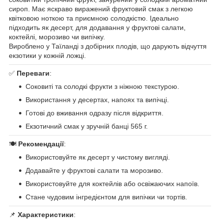
сироп. Має яскраво виражений фруктовий смак з легкою
квітковою ноткою та приємною солодкістю. Ідеально
підходить як десерт, для додавання у фруктові салати,
коктейлі, морозиво чи випічку.
Вироблено у Таїланді з добірних плодів, що дарують відчуття
екзотики у кожній ложці.
✅
Переваги
:
Соковиті та солодкі фрукти з ніжною текстурою.
Використання у десертах, напоях та випічці.
Готові до вживання одразу після відкриття.
Екзотичний смак у зручній банці 565 г.
🍽
Рекомендації
:
Використовуйте як десерт у чистому вигляді.
Додавайте у фруктові салати та морозиво.
Використовуйте для коктейлів або освіжаючих напоїв.
Стане чудовим інгредієнтом для випічки чи тортів.
📌
Характеристики
: