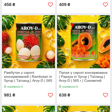
458
409
₴
₴
Рамбутан у сиропі
Папая у сиропі консервована
консервований | Rambutan in
| Papaya in Syrup | Таїланд |
Syrup | Таїланд | Aroy-D | 565
Aroy-D | 565 г | Соковитий
г | Екзотичний тропічний
тропічний десерт XC
В наявності
В наявності
десерт XC
981
638
₴
₴