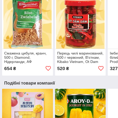
Смажена цибуля, кранч,
Перець чилі маринований,
Імби
500 г, Diamond,
500 г червоний, В'єтнам,
біли
Нідерланди, АФ
Kibako Vietnam, Ot Dam
Prod
Dam, Whole Red Chili
654
520
327
₴
₴
Подібні товари компанії