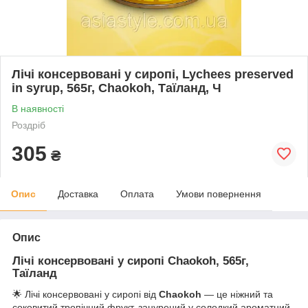
Лічі консервовані у сиропі, Lychees preserved
in syrup, 565г, Chaokoh, Таїланд, Ч
В наявності
Роздріб
305
₴
Опис
Доставка
Оплата
Умови повернення
Опис
Лічі консервовані у сиропі Chaokoh, 565г,
Таїланд
🌟 Лічі консервовані у сиропі від
Chaokoh
— це ніжний та
соковитий тропічний фрукт, занурений у солодкий ароматний