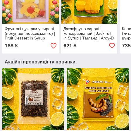
Фруктові цукерки у сиропі
Джекфрут в сиропі
Конс
(полуниця,персик,манго) |
консервований | Jackfruit
(кит
Fruit Dessert in Syrup
in Syrup | Таїланд | Aroy-D
цукр
(strawberry,peach,mango) |
| 565 г | Екзотичний
Cann
188
621
735
₴
₴
Китай | Nanwijia | 80 г Ю
тропічний фрукт XC
in S
450 
Акційні пропозиції та новинки