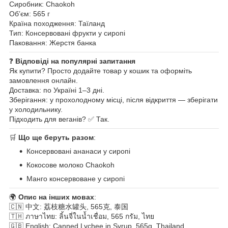
Сиробник: Chaokoh
Обʼєм: 565 г
Країна походження: Таїланд
Тип: Консервовані фрукти у сиропі
Паковання: Жерстя банка
❓
Відповіді на популярні запитання
Як купити? Просто додайте товар у кошик та оформіть
замовлення онлайн.
Доставка: по Україні 1–3 дні.
Зберігання: у прохолодному місці, після відкриття — зберігати
у холодильнику.
Підходить для веганів? ✅ Так.
🛒
Що ще беруть разом
:
Консервовані ананаси у сиропі
Кокосове молоко Chaokoh
Манго консервоване у сиропі
🌍
Опис на інших мовах
:
🇨🇳 中文: 荔枝糖水罐头, 565克, 泰国
🇹🇭 ภาษาไทย: ลิ้นจี่ในน้ำเชื่อม, 565 กรัม, ไทย
🇬🇧 English: Canned Lychee in Syrup, 565g, Thailand