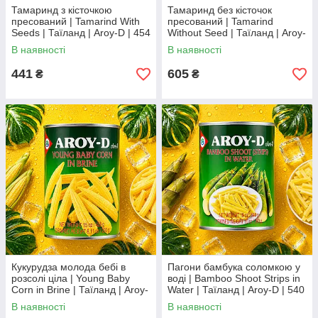
Тамаринд з кісточкою
Тамаринд без кісточок
пресований | Tamarind With
пресований | Tamarind
Seeds | Таїланд | Aroy-D | 454
Without Seed | Таїланд | Aroy-
г ХС
D | 454 г XC
В наявності
В наявності
441
605
₴
₴
Кукурудза молода бебі в
Пагони бамбука соломкою у
розсолі ціла | Young Baby
воді | Bamboo Shoot Strips in
Corn in Brine | Таїланд | Aroy-
Water | Таїланд | Aroy-D | 540
D | 425 г | Ідеальна для
г | Готові для азійських страв
В наявності
В наявності
азійських страв XC
XC