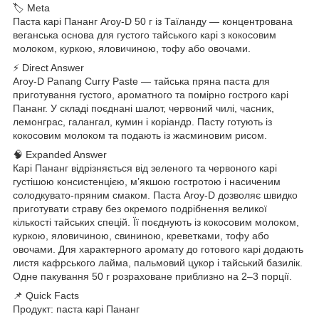
🏷 Meta
Паста карі Пананг Aroy-D 50 г із Таїланду — концентрована
веганська основа для густого тайського карі з кокосовим
молоком, куркою, яловичиною, тофу або овочами.
⚡ Direct Answer
Aroy-D Panang Curry Paste — тайська пряна паста для
приготування густого, ароматного та помірно гострого карі
Пананг. У складі поєднані шалот, червоний чилі, часник,
лемонграс, галангал, кумин і коріандр. Пасту готують із
кокосовим молоком та подають із жасминовим рисом.
🧠 Expanded Answer
Карі Пананг відрізняється від зеленого та червоного карі
густішою консистенцією, м’якшою гостротою і насиченим
солодкувато-пряним смаком. Паста Aroy-D дозволяє швидко
приготувати страву без окремого подрібнення великої
кількості тайських спецій. Її поєднують із кокосовим молоком,
куркою, яловичиною, свининою, креветками, тофу або
овочами. Для характерного аромату до готового карі додають
листя кафрського лайма, пальмовий цукор і тайський базилік.
Одне пакування 50 г розраховане приблизно на 2–3 порції.
📌 Quick Facts
Продукт: паста карі Пананг