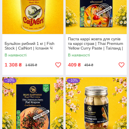
Паста каррі жовта для супів
Бульйон рибний 1 кг | Fish
та каррі страв | Thai Premium
Stock | CalNort | Іспанія Ч
Yellow Curry Paste | Таїланд |
Blue Elephant | 70 г | преміум
В наявності
В наявності
По
1 308
409
₴
₴
1 635 ₴
454 ₴
–10%
–10%