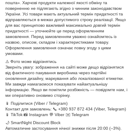
пошта». Харчові продукти належної якості обміну та
поверненню не підлягають згідно з чинним законодавством
України. Усі товари мають актуальний термін придатності та
відправляються в межах допустимого строку реалізації. Якщо
для вас принципово важливий максимально довгий термін
придатності — уточнюйте це перед оформленням
замовлення. Перед замовленням уважно ознайомтесь із
назвою, описом, складом і характеристиками товару.
Оформлення замовлення означає повну згоду з цими
умовами.
⚠️ Фото може відрізнятись
Зверніть увагу: зображення на сайті може дещо відрізнятися
від фактичного пакування виробника через партійні
оновлення дизайну, маркування або локалізованої етикетки.
Ми завжди намагаємося показувати найактуальнішу
інформацію. Якщо ви помітили розбіжність — повідомте нам, і
ми оперативно оновимо сторінку.
📱 Поділитися (Viber / Telegram)
Контакт для замовлень: 📞 +380 937 872 434 (Viber, Telegram)
📱 TikTok 📸 Instagram 💬 Viber ✉️ Telegram
🌙 SmartNight Discount Block
Автоматичне застосування нічної знижки після 20:00 (–3%).