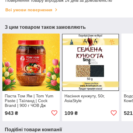
Повернення товару впродовж 14 днів за домовленістю
Всі умови повернення
З цим товаром також замовляють
Паста Том Ям | Tom Yum
Насіння кунжуту, 50г,
Водо
Paste | Таїланд | Cock
AsiaStyle
Комб
Brand | 900 г ЧОВ Дж
943
109
521
₴
₴
Подібні товари компанії