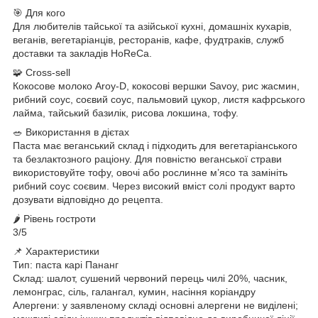
🎯 Для кого
Для любителів тайської та азійської кухні, домашніх кухарів,
веганів, вегетаріанців, ресторанів, кафе, фудтраків, служб
доставки та закладів HoReCa.
🧩 Cross-sell
Кокосове молоко Aroy-D, кокосові вершки Savoy, рис жасмин,
рибний соус, соєвий соус, пальмовий цукор, листя кафрського
лайма, тайський базилік, рисова локшина, тофу.
🥗 Використання в дієтах
Паста має веганський склад і підходить для вегетаріанського
та безлактозного раціону. Для повністю веганської страви
використовуйте тофу, овочі або рослинне м’ясо та замініть
рибний соус соєвим. Через високий вміст солі продукт варто
дозувати відповідно до рецепта.
🌶 Рівень гостроти
3/5
📌 Характеристики
Тип: паста карі Пананг
Склад: шалот, сушений червоний перець чилі 20%, часник,
лемонграс, сіль, галангал, кумин, насіння коріандру
Алергени: у заявленому складі основні алергени не виділені;