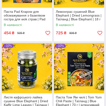
Паста Pad Krapow для
Лемонграс сушений Blue
обсмажування з базиліком
Elephant | Dried Lemongrass |
гостра для wok страв | Pad
Таїланд | Blue Elephant | 18 г
Krapow Paste | Таїланд | Blue
| цитрусова ароматність По
В наявності
В наявності
Elephant | 70 г | гостра По
454
725
₴
₴
505 ₴
806 ₴
–10%
–10%
Листя кафрського лайма
Паста Том Ям чилі | Tom Yum
сушене Blue Elephant | Dried
Chili Paste | Таїланд | Blue
Kaffir Lime Leaves | Таїланд |
Elephant | 70 г | інтенсивний