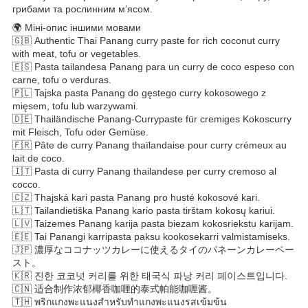
грибами та рослинним м’ясом.
🌍 Міні-опис іншими мовами
🇬🇧 Authentic Thai Panang curry paste for rich coconut curry
with meat, tofu or vegetables.
🇪🇸 Pasta tailandesa Panang para un curry de coco espeso con
carne, tofu o verduras.
🇵🇱 Tajska pasta Panang do gęstego curry kokosowego z
mięsem, tofu lub warzywami.
🇩🇪 Thailändische Panang-Currypaste für cremiges Kokoscurry
mit Fleisch, Tofu oder Gemüse.
🇫🇷 Pâte de curry Panang thaïlandaise pour curry crémeux au
lait de coco.
🇮🇹 Pasta di curry Panang thailandese per curry cremoso al
cocco.
🇨🇿 Thajská kari pasta Panang pro husté kokosové kari.
🇱🇹 Tailandietiška Panang kario pasta tirštam kokosų kariui.
🇱🇻 Taizemes Panang karija pasta biezam kokosriekstu karijam.
🇪🇪 Tai Panangi karripasta paksu kookosekarri valmistamiseks.
🇯🇵 濃厚なココナッツカレーに使えるタイのパネーンカレーペー
スト。
🇰🇷 진한 코코넛 커리를 위한 태국식 파낭 커리 페이스트입니다.
🇨🇳 适合制作浓郁椰香咖喱的泰式帕能咖喱酱。
🇹🇭 พริกแกงพะแนงสำหรับทำแกงพะแนงรสเข้มข้น