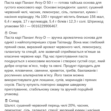
Паста карі Пананг Aroy-D 50 г — готова тайська основа для
густого кокосового карі. Основні інгредієнти: шалот, сушений
червоний чилі, часник, лемонграс, сіль, галангал, кумин і
насіння коріандру. На 100 г продукт містить близько 156 ккал,
6,4 г жирів, 17 г вуглеводів, 5,4 г білків і 12,3 г солі. Штрихкод
упаковки 50 г — 0016229906467.
🍜 Опис
Паста карі Пананг Aroy-D — зручна ароматична основа для
однієї з найпопулярніших страв Таїланду. Вона має глибокий
пряний смак, виразний аромат червоного чилі, лемонграсу,
галангалу та спецій, але зазвичай сприймається м’якше за
класичне червоне карі. Під час приготування паста
поєднується з кокосовим молоком і створює густий соус, який
добре огортає м’ясо, тофу та овочі. Продукт підходить для
курки, яловичини, свинини, креветок, грибів, баклажанів і
рослинних альтернатив м’ясу. Його також можна
використовувати для локшини, супів, маринадів і пряних
соусів. Пасту купують повторно завдяки швидкому
приготуванню, стабільному смаку та зручній порційній
упаковці.
🧾 Склад
Шалот, сушений червоний перець чилі 20%, часник,
лемонграс, сіль, галангал, спеції: мелений кумин і насіння