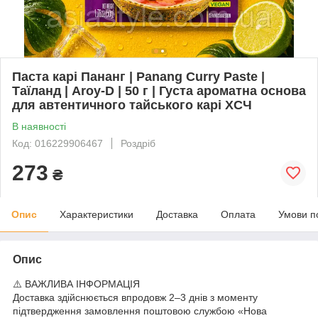
Паста карі Пананг | Panang Curry Paste |
Таїланд | Aroy-D | 50 г | Густа ароматна основа
для автентичного тайського карі XCЧ
В наявності
Код: 016229906467
Роздріб
273
₴
Опис
Характеристики
Доставка
Оплата
Умови п
Опис
⚠️ ВАЖЛИВА ІНФОРМАЦІЯ
Доставка здійснюється впродовж 2–3 днів з моменту
підтвердження замовлення поштовою службою «Нова