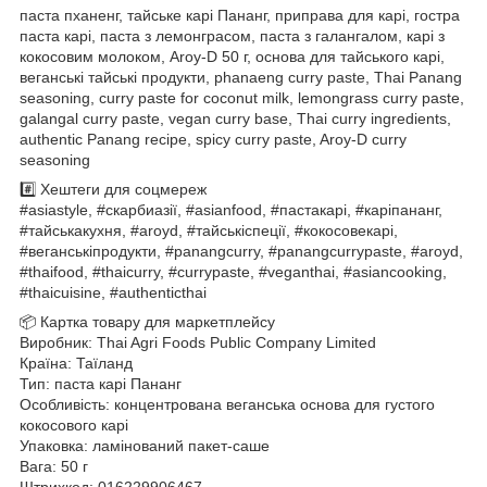
паста пханенг, тайське карі Пананг, приправа для карі, гостра
паста карі, паста з лемонграсом, паста з галангалом, карі з
кокосовим молоком, Aroy-D 50 г, основа для тайського карі,
веганські тайські продукти, phanaeng curry paste, Thai Panang
seasoning, curry paste for coconut milk, lemongrass curry paste,
galangal curry paste, vegan curry base, Thai curry ingredients,
authentic Panang recipe, spicy curry paste, Aroy-D curry
seasoning
#️⃣ Хештеги для соцмереж
#asiastyle, #скарбиазії, #asianfood, #пастакарі, #каріпананг,
#тайськакухня, #aroyd, #тайськіспеції, #кокосовекарі,
#веганськіпродукти, #panangcurry, #panangcurrypaste, #aroyd,
#thaifood, #thaicurry, #currypaste, #veganthai, #asiancooking,
#thaicuisine, #authenticthai
📦 Картка товару для маркетплейсу
Виробник: Thai Agri Foods Public Company Limited
Країна: Таїланд
Тип: паста карі Пананг
Особливість: концентрована веганська основа для густого
кокосового карі
Упаковка: ламінований пакет-саше
Вага: 50 г
Штрихкод: 016229906467