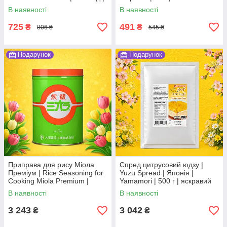
Blue Elephant | 40 г |
тайський смак По
В наявності
В наявності
цитрусовий аромат По
725
491
₴
₴
806 ₴
545 ₴
Подарунок
Подарунок
Приправа для рису Міола
Спред цитрусовий юдзу |
Преміум | Rice Seasoning for
Yuzu Spread | Японія |
Cooking Miola Premium |
Yamamori | 500 г | яскравий
Японія | Miola | 1 кг Ч
цитрусовий акцент Ч
В наявності
В наявності
3 243
3 042
₴
₴