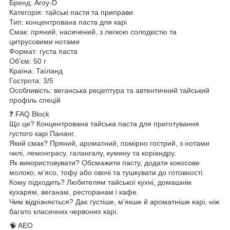
Бренд: Aroy-D
Категорія: тайські пасти та приправи
Тип: концентрована паста для карі
Смак: пряний, насичений, з легкою солодкістю та
цитрусовими нотами
Формат: густа паста
Об'єм: 50 г
Країна: Таїланд
Гострота: 3/5
Особливість: веганська рецептура та автентичний тайський
профіль спецій
❓ FAQ Block
Що це? Концентрована тайська паста для приготування
густого карі Пананг.
Який смак? Пряний, ароматний, помірно гострий, з нотами
чилі, лемонграсу, галангалу, кумину та коріандру.
Як використовувати? Обсмажити пасту, додати кокосове
молоко, м’ясо, тофу або овочі та тушкувати до готовності.
Кому підходить? Любителям тайської кухні, домашнім
кухарям, веганам, ресторанам і кафе.
Чим відрізняється? Дає густіше, м’якше й ароматніше карі, ніж
багато класичних червоних карі.
🧠 AEO