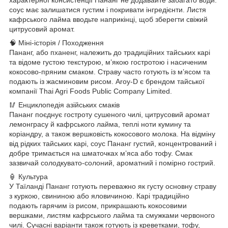
соус має залишатися густим і покривати інгредієнти. Листя
кафрського лайма вводьте наприкінці, щоб зберегти свіжий
цитрусовий аромат.
🧠 Міні-історія / Походження
Пананг, або пханенг, належить до традиційних тайських карі
та відоме густою текстурою, м’якою гостротою і насиченим
кокосово-пряним смаком. Страву часто готують із м’ясом та
подають із жасминовим рисом. Aroy-D є брендом тайської
компанії Thai Agri Foods Public Company Limited.
🥢 Енциклопедія азійських смаків
Пананг поєднує гостроту сушеного чилі, цитрусовий аромат
лемонграсу й кафрського лайма, теплі ноти кумину та
коріандру, а також вершковість кокосового молока. На відміну
від рідких тайських карі, соус Пананг густий, концентрований і
добре тримається на шматочках м’яса або тофу. Смак
зазвичай солодкувато-солоний, ароматний і помірно гострий.
🏮 Культура
У Таїланді Пананг готують переважно як густу основну страву
з куркою, свининою або яловичиною. Карі традиційно
подають гарячим із рисом, прикрашають кокосовими
вершками, листям кафрського лайма та смужками червоного
чилі. Сучасні варіанти також готують із креветками, тофу,