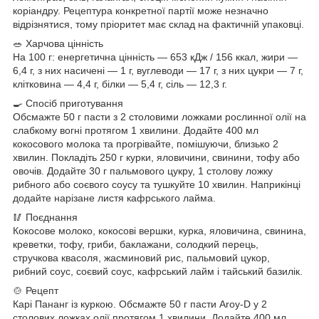
коріандру. Рецептура конкретної партії може незначно
відрізнятися, тому пріоритет має склад на фактичній упаковці.
🥗 Харчова цінність
На 100 г: енергетична цінність — 653 кДж / 156 ккал, жири —
6,4 г, з них насичені — 1 г, вуглеводи — 17 г, з них цукри — 7 г,
клітковина — 4,4 г, білки — 5,4 г, сіль — 12,3 г.
🍳 Спосіб приготування
Обсмажте 50 г пасти з 2 столовими ложками рослинної олії на
слабкому вогні протягом 1 хвилини. Додайте 400 мл
кокосового молока та прогрівайте, помішуючи, близько 2
хвилин. Покладіть 250 г курки, яловичини, свинини, тофу або
овочів. Додайте 30 г пальмового цукру, 1 столову ложку
рибного або соєвого соусу та тушкуйте 10 хвилин. Наприкінці
додайте нарізане листя кафрського лайма.
🥢 Поєднання
Кокосове молоко, кокосові вершки, курка, яловичина, свинина,
креветки, тофу, гриби, баклажани, солодкий перець,
стручкова квасоля, жасминовий рис, пальмовий цукор,
рибний соус, соєвий соус, кафрський лайм і тайський базилік.
🍲 Рецепт
Карі Пананг із куркою. Обсмажте 50 г пасти Aroy-D у 2
столових ложках олії протягом 1 хвилини. Додайте 400 мл