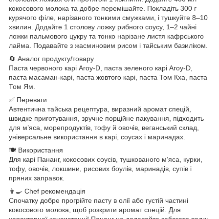
кокосового молока та добре перемішайте. Покладіть 300 г
курячого філе, нарізаного тонкими смужками, і тушкуйте 8–10
хвилин. Додайте 1 столову ложку рибного соусу, 1–2 чайні
ложки пальмового цукру та тонко нарізане листя кафрського
лайма. Подавайте з жасминовим рисом і тайським базиліком.
🔄 Аналог продукту/товару
Паста червоного карі Aroy-D, паста зеленого карі Aroy-D,
паста масаман-карі, паста жовтого карі, паста Том Кха, паста
Том Ям.
✅ Переваги
Автентична тайська рецептура, виразний аромат спецій,
швидке приготування, зручне порційне пакування, підходить
для м’яса, морепродуктів, тофу й овочів, веганський склад,
універсальне використання в карі, соусах і маринадах.
🍽 Використання
Для карі Пананг, кокосових соусів, тушкованого м’яса, курки,
тофу, овочів, локшини, рисових боулів, маринадів, супів і
пряних заправок.
👨‍🍳 Chef рекомендація
Спочатку добре прогрійте пасту в олії або густій частині
кокосового молока, щоб розкрити аромат спецій. Для
характерної консистенції Пананг не додавайте забагато води: