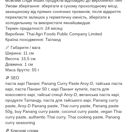
можливі сліди інших продуктів відповідно до виробничої лінії
Умови зберігання: зберігати в сухому прохолодному місці,
захищеному від прямих сонячних променів; після відкриття
перекласти залишок у герметичну ємність, зберігати в
холодильнику та використати якнайшвидше
Термін придатності: 24 місяці
Виробник: Thai Agri Foods Public Company Limited
Країна походження: Таїланд
📏 Габарити / вага
Ширина: 11 см
Висота: 15,5 см
Довжина: 1 см
Маса брутто: 55 г
🔎 SEO
паста карі Пананг, Panang Curry Paste Aroy-D, тайська паста
карі, паста Пананг 50 г, карі Пананг купити, паста для
кокосового карі, тайські спеції Aroy-D, веганська паста карі,
продукти Таїланду, паста для тайського карі, Panang curry
paste, Aroy-D Panang paste, Thai curry paste, Panang paste
50g, buy Panang curry paste, coconut curry paste, vegan Thai
curry paste, authentic Thai curry, Thai cooking paste, Panang
curry seasoning
🔎 Ключові слова