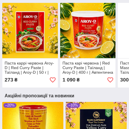
Паста каррі червона Aroy-
Паста карі червона | Red
Паст
D | Red Curry Paste |
Curry Paste | Таїланд |
Mass
Таїланд | Aroy-D | 50 г |
Aroy-D | 400 г | Автентична
Таїла
автентичний тайський
гостра основа для
Прян
273
1 090
300
₴
₴
смак ЧПоXC
тайського кокосового карі
тайс
XC
Акційні пропозиції та новинки
–20%
–10%