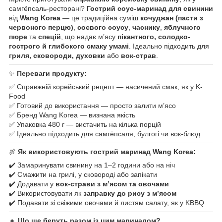
самгёпсаль-ресторані?
Гострий соус-маринад для свинини
від
Wang Korea
— це традиційна суміш
кочуджан (пасти з
червоного перцю)
,
соєвого соусу
,
часнику
,
яблучного
пюре
та
спецій
, що надає м’ясу
пікантного, солодко-
гострого й глибокого смаку умамі
. Ідеально підходить для
гриля, сковороди, духовки
або
вок-страв
.
✨
Переваги продукту:
✅ Справжній корейський рецепт — насичений смак, як у K-
Food
✅ Готовий до використання — просто залити м’ясо
✅ Бренд Wang Korea — визнана якість
✅ Упаковка 480 г — вистачить на кілька порцій
✅ Ідеально підходить для самгёпсаля, булгогі чи вок-блюд
🍖
Як використовують гострий маринад Wang Korea:
✔️ Замаринувати свинину на 1–2 години або на ніч
✔️ Смажити на грилі, у сковороді або запікати
✔️ Додавати у
вок-страви з м’ясом та овочами
✔️ Використовувати як
заправку до рису з м’ясом
✔️ Подавати зі свіжими овочами й листям салату, як у KBBQ
🔸
Що ще беруть разом із цим маринадом?