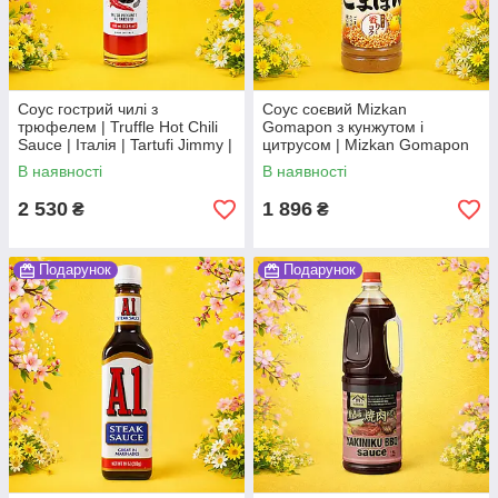
Соус гострий чилі з
Соус соєвий Mizkan
трюфелем | Truffle Hot Chili
Gomapon з кунжутом і
Sauce | Італія | Tartufi Jimmy |
цитрусом | Mizkan Gomapon
100 мл | пікантний соус з
Sesame Citrus Soy Sauce |
В наявності
В наявності
ароматом трюфеля По
Японія | Mizkan | 350 мл По
2 530
1 896
₴
₴
Подарунок
Подарунок