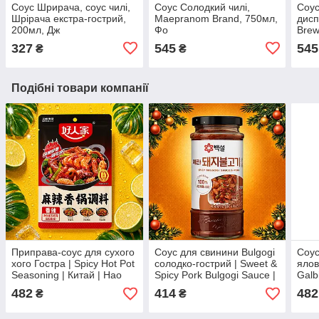
Соус Шрирача, соус чилі,
Соус Солодкий чилі,
Соус
Шрірача екстра-гострий,
Maepranom Brand, 750мл,
дисп
200мл, Дж
Фо
Brew
Tabl
327
545
545
₴
₴
Ніде
150
Подібні товари компанії
Приправа-соус для сухого
Соус для свинини Bulgogi
Соус
хого Гостра | Spicy Hot Pot
солодко-гострий | Sweet &
ялов
Seasoning | Китай | Hao
Spicy Pork Bulgogi Sauce |
Galb
Ren Jia | 220 г Ч
Південна Корея | Beksul |
Коре
482
414
482
₴
₴
290 г Ч
Во3