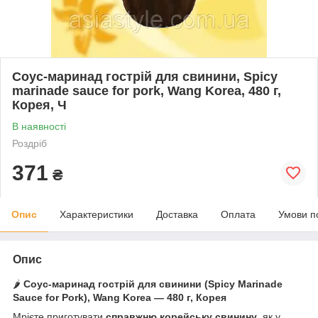
Соус-маринад гострій для свинини, Spicy
marinade sauce for pork, Wang Korea, 480 г,
Корея, Ч
В наявності
Роздріб
371
₴
Опис
Характеристики
Доставка
Оплата
Умови п
Опис
🌶️
Соус-маринад гострій для свинини (Spicy Marinade
Sauce for Pork), Wang Korea — 480 г, Корея
Мрієте приготувати
справжню корейську свинину
, як у