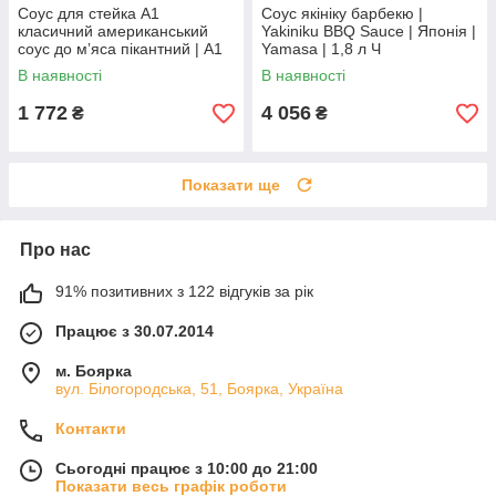
Соус для стейка А1
Соус якініку барбекю |
класичний американський
Yakiniku BBQ Sauce | Японія |
соус до мʼяса пікантний | A1
Yamasa | 1,8 л Ч
Steak Sauce | США | Kraft |
В наявності
В наявності
283 г | класичний По
1 772
4 056
₴
₴
Показати ще
Про нас
91% позитивних з 122 відгуків за рік
Працює з 30.07.2014
м. Боярка
вул. Білогородська, 51, Боярка, Україна
Контакти
Сьогодні працює з 10:00 до 21:00
Показати весь графік роботи