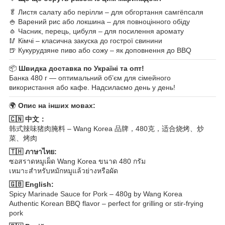
🥬 Листя салату або перілли – для обгортання самгёпсаля
🍚 Варений рис або локшина – для повноцінного обіду
🧄 Часник, перець, цибуля – для посилення аромату
🥢 Кімчі – класична закуска до гострої свинини
🍺 Кукурудзяне пиво або сожу – як доповнення до BBQ
📦
Швидка доставка по Україні та опт!
Банка 480 г — оптимальний об’єм для сімейного
використання або кафе. Надсилаємо день у день!
🌍
Опис на інших мовах:
🇨🇳 中文：
韩式辣味猪肉腌料 – Wang Korea 品牌，480克，适合烧烤、炒
菜、烤肉
🇹🇭 ภาษาไทย:
ซอสราดหมูเผ็ด Wang Korea ขนาด 480 กรัม
เหมาะสำหรับหมักหมูแล้วย่างหรือผัด
🇬🇧 English:
Spicy Marinade Sauce for Pork – 480g by Wang Korea
Authentic Korean BBQ flavor – perfect for grilling or stir-frying
pork