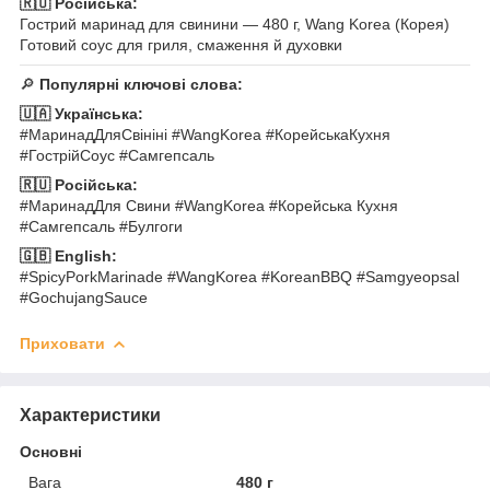
🇷🇺 Російська:
Гострий маринад для свинини — 480 г, Wang Korea (Корея)
Готовий соус для гриля, смаження й духовки
🔎
Популярні ключові слова:
🇺🇦 Українська:
#МаринадДляСвініні #WangKorea #КорейськаКухня
#ГострійСоус #Самгепсаль
🇷🇺 Російська:
#МаринадДля Свини #WangKorea #Корейська Кухня
#Самгепсаль #Булгоги
🇬🇧 English:
#SpicyPorkMarinade #WangKorea #KoreanBBQ #Samgyeopsal
#GochujangSauce
Приховати
Характеристики
Основні
Вага
480 г