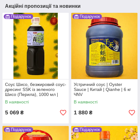
Акційні пропозиції та новинки
Подарунок
Подарунок
Соус Шисо, безжировий соус-
Устричний соус | Oyster
дресинг SSK із зеленого
Sauce | Китай | Qianhe | 6 кг
Шисо (Перила), 1000 мл |
ЧNV
Non-Oil Dressing Green Perilla
В наявності
В наявності
(Ao-jiso) | SSK | 1л,Ю
5 069
1 880
₴
₴
Подарунок
Подарунок