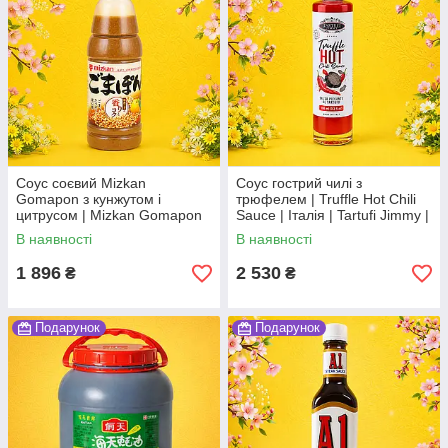
Соус соєвий Mizkan
Соус гострий чилі з
Gomapon з кунжутом і
трюфелем | Truffle Hot Chili
цитрусом | Mizkan Gomapon
Sauce | Італія | Tartufi Jimmy |
Sesame Citrus Soy Sauce |
100 мл | пікантний соус з
В наявності
В наявності
Японія | Mizkan | 350 мл По
ароматом трюфеля По
1 896
2 530
₴
₴
Подарунок
Подарунок