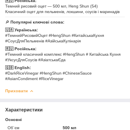
🇷🇺 Російська:
Темний рисовий оцет — 500 мл, Heng Shun (54)
Класичний оцет для пельменів, локшини, соусів і маринадів
🔎
Популярні ключові слова:
🇺🇦 Українська:
#ТемнийРисовийОцет #HengShun #КитайськаКухня
#СоусДляПельменів #АзійськаКулінарія
🇷🇺 Російська:
#Темний класичний комплекс #HengShun # Китайська Кухня
#УксусДляСоусів #АзіатськаЄда
🇬🇧 English:
#DarkRiceVinegar #HengShun #ChineseSauce
#AsianCondiment #RiceVinegar
Приховати
Характеристики
Основні
Об`єм
500 мл