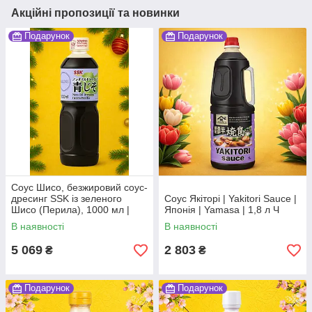
Акційні пропозиції та новинки
Подарунок
Подарунок
Соус Шисо, безжировий соус-
дресинг SSK із зеленого
Соус Якіторі | Yakitori Sauce |
Шисо (Перила), 1000 мл |
Японія | Yamasa | 1,8 л Ч
Non-Oil Dressing Green Perilla
В наявності
В наявності
(Ao-jiso) | SSK | 1л,Ю
5 069
2 803
₴
₴
Подарунок
Подарунок