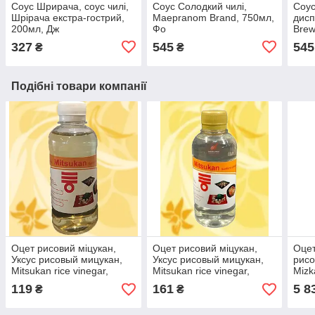
Соус Шрирача, соус чилі,
Соус Солодкий чилі,
Соус
Шрірача екстра-гострий,
Maepranom Brand, 750мл,
дисп
200мл, Дж
Фо
Brew
Tabl
327
545
545
₴
₴
Ніде
150
Подібні товари компанії
Оцет рисовий міцукан,
Оцет рисовий міцукан,
Оцет
Уксус рисовый мицукан,
Уксус рисовый мицукан,
рисо
Mitsukan rice vinegar,
Mitsukan rice vinegar,
Mizk
Onsui Co, 250мл, Японія,
Onsui Co, 500мл, Японія,
Брит
119
161
5 8
₴
₴
Ч
Ч