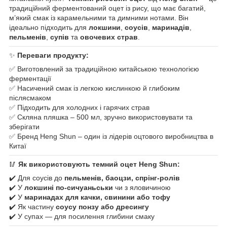
традиційний ферментований оцет із рису, що має багатий,
м’який смак із карамельними та димними нотами. Він
ідеально підходить для
локшини
,
соусів
,
маринадів
,
пельменів
,
супів
та
овочевих страв
.
✨
Переваги продукту:
✅ Виготовлений за традиційною китайською технологією
ферментації
✅ Насичений смак із легкою кислинкою й глибоким
післясмаком
✅ Підходить для холодних і гарячих страв
✅ Скляна пляшка – 500 мл, зручно використовувати та
зберігати
✅ Бренд Heng Shun – один із лідерів оцтового виробництва в
Китаї
🥢
Як використовують темний оцет Heng Shun:
✔️ Для соусів до
пельменів, баоцзи, спрінг-ролів
✔️ У
локшині по-сичуаньськи
чи з яловичиною
✔️ У
маринадах для качки, свинини або тофу
✔️ Як частину
соусу понзу або дресингу
✔️ У супах — для посилення глибини смаку