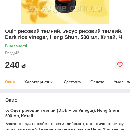
Оціт рисовий темний, Уксус рисовий темний,
Dark rice vinegar, Heng Shun, 500 мл, Китай, Ч
В наявності
Роздріб
240
₴
Опис
Характеристики
Доставка
Оплата
Умови п
Опис
🍶
Оцет рисовий темний (Dark Rice Vinegar), Heng Shun —
500 мл, Китай
Бажаєте надати своїм стравам глибокого, автентичного смаку
китайської кухні?
Темний рисовий оцет
від
Heng Shun
— це