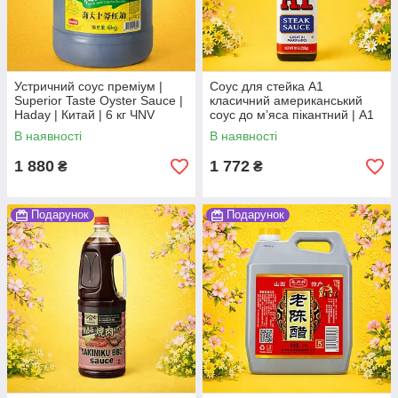
Устричний соус преміум |
Соус для стейка А1
Superior Taste Oyster Sauce |
класичний американський
Haday | Китай | 6 кг ЧNV
соус до мʼяса пікантний | A1
Steak Sauce | США | Kraft |
В наявності
В наявності
283 г | класичний По
1 880
1 772
₴
₴
Подарунок
Подарунок