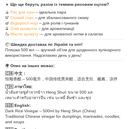
🔸
Що ще беруть разом із темним рисовим оцтом?
🍙
Рис для суші
– ідеальна пара
🥢
Соєвий соус
– для збалансованого смаку
🌿
Водорості норі
– для ролів і гунканів
🫒
Олія кунжутна
– для ароматизації
🍶
Масло кунжуту
— для ароматної нотки в салатах
📦
Швидка доставка по Україні та опт!
Пляшка 500 мл — зручний об’єм для щоденного кулінарного
використання. Надсилаємо день у день!
🌍
Опис на інших мовах:
🇨🇳 中文：
恒顺香醋 – 500毫升，中国传统黑米醋，适合烹饪、蘸酱、凉拌
🇹🇭 ภาษาไทย:
น้ำส้มสายชูดำจากข้าว Heng Shun ขนาด 500 มล.
เหมาะสำหรับอาหารจีน เช่น บะหมี่ ติ่มซำ และซุป
🇬🇧 English:
Dark Rice Vinegar – 500ml by Heng Shun (China)
Traditional Chinese vinegar for dumplings, marinades, noodles,
and soups