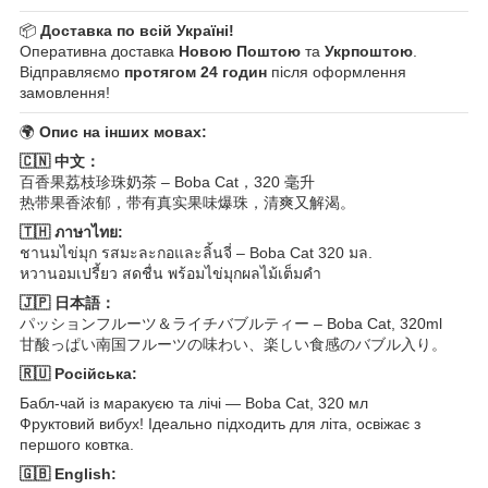
📦
Доставка по всій Україні!
Оперативна доставка
Новою Поштою
та
Укрпоштою
.
Відправляємо
протягом 24 годин
після оформлення
замовлення!
🌍
Опис на інших мовах:
🇨🇳 中文：
百香果荔枝珍珠奶茶 – Boba Cat，320 毫升
热带果香浓郁，带有真实果味爆珠，清爽又解渴。
🇹🇭 ภาษาไทย:
ชานมไข่มุก รสมะละกอและลิ้นจี่ – Boba Cat 320 มล.
หวานอมเปรี้ยว สดชื่น พร้อมไข่มุกผลไม้เต็มคำ
🇯🇵 日本語：
パッションフルーツ＆ライチバブルティー – Boba Cat, 320ml
甘酸っぱい南国フルーツの味わい、楽しい食感のバブル入り。
🇷🇺 Російська:
Бабл-чай із маракуєю та лічі — Boba Cat, 320 мл
Фруктовий вибух! Ідеально підходить для літа, освіжає з
першого ковтка.
🇬🇧 English: