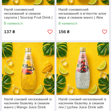
Напій соковмісний
Напій соковмісний
негазований зі смаком
негазований із м’якоттю алое
саусепа | Soursop Fruit Drink |
вера зі смаком манго | Aloe
В'єтнам | Bisan | 250 мл |
Vera Drink Mango Flavor |
В наявності
В наявності
Екзотичний тропічний смак
В’єтнам | Bisan | 250 мл AO
AO
137
156
₴
₴
Напій соковий негазований із
Напій соковий негазований із
насінням базиліку зі смаком
насінням базиліку зі смаком
манго | Mango Juice Drink
лічі | Lychee Juice Drink with