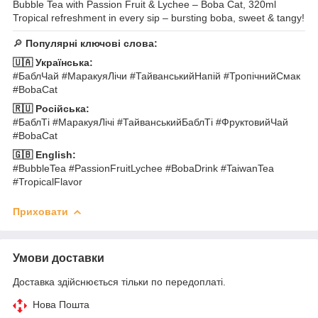
Bubble Tea with Passion Fruit & Lychee – Boba Cat, 320ml
Tropical refreshment in every sip – bursting boba, sweet & tangy!
🔎
Популярні ключові слова:
🇺🇦 Українська:
#БаблЧай #МаракуяЛічи #ТайванськийНапій #ТропічнийСмак
#BobaCat
🇷🇺 Російська:
#БаблТі #МаракуяЛічі #ТайванськийБаблТі #ФруктовийЧай
#BobaCat
🇬🇧 English:
#BubbleTea #PassionFruitLychee #BobaDrink #TaiwanTea
#TropicalFlavor
Приховати
Умови доставки
Доставка здійснюється тільки по передоплаті.
Нова Пошта