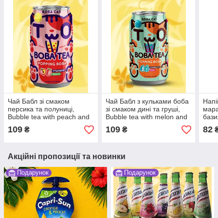
Чай Бабл зі смаком
Чай Бабл з кульками боба
Напі
персика та полуниці,
зі смаком дині та груші,
мара
Bubble tea with peach and
Bubble tea with melon and
бази
strawberry, Boba Cat,320
pear, Boba Cat, 320 мл*
fruit
109
109
82
₴
₴
мл * 24шт, АФГ
24шт, АФГ
Vinu
Акційні пропозиції та новинки
Подарунок
Подарунок