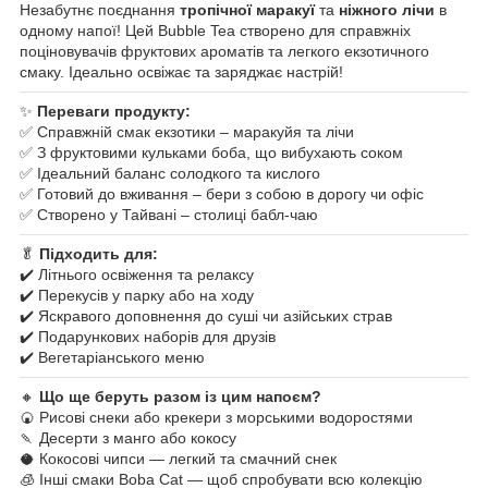
Незабутнє поєднання
тропічної маракуї
та
ніжного лічи
в
одному напої! Цей Bubble Tea створено для справжніх
поціновувачів фруктових ароматів та легкого екзотичного
смаку. Ідеально освіжає та заряджає настрій!
✨
Переваги продукту:
✅ Справжній смак екзотики – маракуйя та лічи
✅ З фруктовими кульками боба, що вибухають соком
✅ Ідеальний баланс солодкого та кислого
✅ Готовий до вживання – бери з собою в дорогу чи офіс
✅ Створено у Тайвані – столиці бабл-чаю
🥬
Підходить для:
✔️ Літнього освіження та релаксу
✔️ Перекусів у парку або на ходу
✔️ Яскравого доповнення до суші чи азійських страв
✔️ Подарункових наборів для друзів
✔️ Вегетаріанського меню
🔸
Що ще беруть разом із цим напоєм?
🍘 Рисові снеки або крекери з морськими водоростями
🍡 Десерти з манго або кокосу
🥥 Кокосові чипси — легкий та смачний снек
🧊 Інші смаки Boba Cat — щоб спробувати всю колекцію