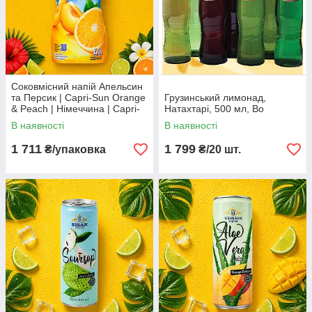
Соковмісний напій Апельсин
та Персик | Capri-Sun Orange
Грузинський лимонад,
& Peach | Німеччина | Capri-
Натахтарі, 500 мл, Во
Sun | 15×330 мл | великий
В наявності
В наявності
сімейний формат Во3
1 711
1 799
₴/упаковка
₴/20 шт.