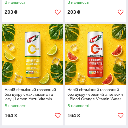
with Basil Seeds | В'єтнам |
Basil Seeds | В'єтнам | Bisan |
В наявності
В наявності
Bisan | 290 мл AO
290 мл AO
203
203
₴
₴
Напій вітамінний газований
Напій вітамінний газований
без цукру смак лимона та
без цукру червоний апельсин
юзу | Lemon Yuzu Vitamin
| Blood Orange Vitamin Water
Water Zero Sugar | В'єтнам |
Zero Sugar | В'єтнам | Sagiko
В наявності
В наявності
Sagiko | 325 мл AO
| 325 мл АО
164
164
₴
₴