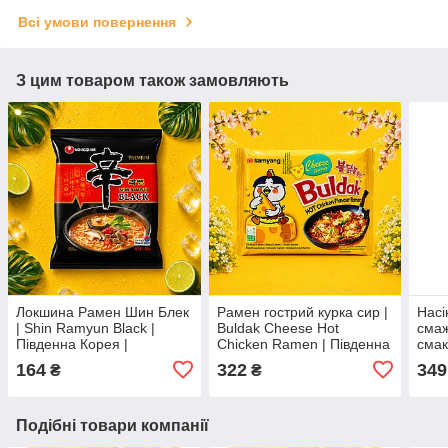
Всі умови повернення
З цим товаром також замовляють
Локшина Рамен Шин Блек
Рамен гострий курка сир |
Насі
| Shin Ramyun Black |
Buldak Cheese Hot
смаж
Південна Корея |
Chicken Ramen | Південна
смак
Nongshim | 130 г |
Корея | Samyang | 140 г |
Seed
164
322
349
₴
₴
Преміальний рамен з
сирно-гострий хіт ЧПоAO
Кита
насиченим бульйоном
Во3
ВОFAВо3AO
Подібні товари компанії