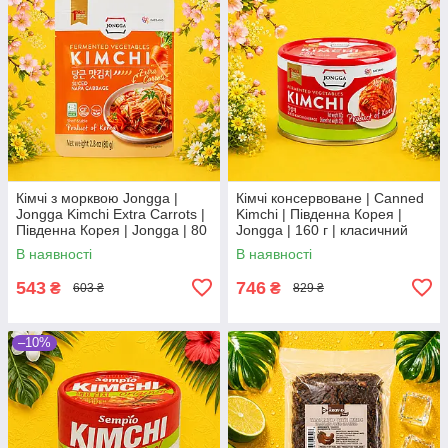
Кімчі з морквою Jongga |
Кімчі консервоване | Canned
Jongga Kimchi Extra Carrots |
Kimchi | Південна Корея |
Південна Корея | Jongga | 80
Jongga | 160 г | класичний
г | пробіотичний смак та
корейський смак По
В наявності
В наявності
користь По
543
746
₴
₴
603 ₴
829 ₴
–10%