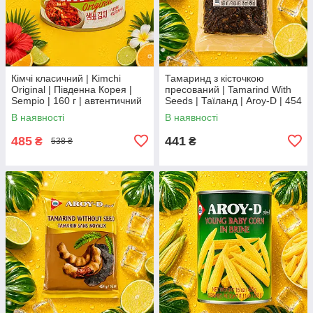
Кімчі класичний | Kimchi
Тамаринд з кісточкою
Original | Південна Корея |
пресований | Tamarind With
Sempio | 160 г | автентичний
Seeds | Таїланд | Aroy-D | 454
корейський смак Во2Во3По
г ХС
В наявності
В наявності
485
441
₴
₴
538 ₴