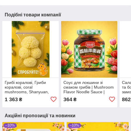
Подібні товари компанії
Грибі коралові, Гриби
Соус для локшини зі
Сала
коралові, coral
смаком грибів | Mushroom
та 
mushrooms, Shanyuan,
Flavor Noodle Sauce |
замо
500 г, Китай, Ч
Китай | Chubang | 220 г Ч
Shii
1 363
364
862
₴
₴
| Укр
Акційні пропозиції та новинки
–10%
–10%