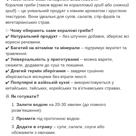
Коралові гриби (також відомі як
коралловий гриб
або
сніжний
гриб
) – це унікальний продукт з ніжним ароматом і хрусткою
текстурою. Вони ідеальні для супів, салатів, стір-фраїв та
вегетаріанських страв.
✨
Чому обирають саме коралові гриби?
✔️
Натуральний продукт
– без штучних добавок, зберігає всі
корисні речовини.
✔️
Багатий на вітаміни та мінерали
– підтримує імунітет та
травлення.
✔️
Універсальність у приготуванні
– можна варити,
смажити, додавати до суші та локшини.
✔️
Довгий термін зберігання
– завдяки сушінню
зберігаються місяцями без втрати якості.
✔️
Популярні в азійській кухні
– використовуються у
китайських, тайських, корейських та в’єтнамських стравах.
🍜
Як готувати?
Залити водою
на 20-30 хвилин (до повного
розм’якшення).
Промити
під проточною водою.
Додати в страву
– супи, салати, соуси або
обсмажити з овочами.