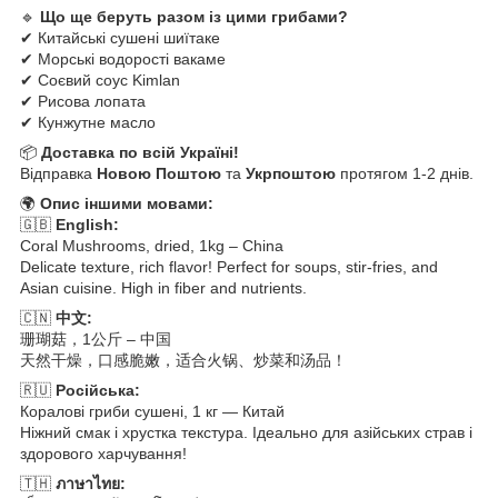
🔹
Що ще беруть разом із цими грибами?
✔ Китайські сушені шиїтаке
✔ Морські водорості вакаме
✔ Соєвий соус Kimlan
✔ Рисова лопата
✔ Кунжутне масло
📦
Доставка по всій Україні!
Відправка
Новою Поштою
та
Укрпоштою
протягом 1-2 днів.
🌍
Опис іншими мовами:
🇬🇧
English:
Coral Mushrooms, dried, 1kg – China
Delicate texture, rich flavor! Perfect for soups, stir-fries, and
Asian cuisine. High in fiber and nutrients.
🇨🇳
中文:
珊瑚菇，1公斤 – 中国
天然干燥，口感脆嫩，适合火锅、炒菜和汤品！
🇷🇺
Російська:
Коралові гриби сушені, 1 кг — Китай
Ніжний смак і хрустка текстура. Ідеально для азійських страв і
здорового харчування!
🇹🇭
ภาษาไทย: