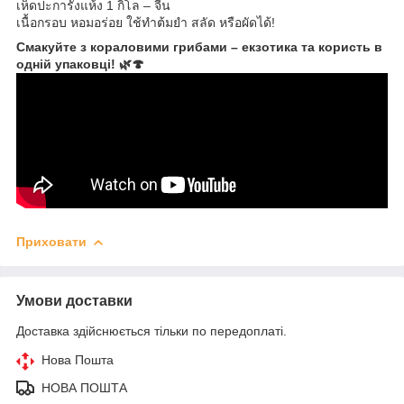
เห็ดปะการังแห้ง 1 กิโล – จีน
เนื้อกรอบ หอมอร่อย ใช้ทำต้มยำ สลัด หรือผัดได้!
Смакуйте з кораловими грибами – екзотика та користь в
одній упаковці! 🌿🍄
Приховати
Умови доставки
Доставка здійснюється тільки по передоплаті.
Нова Пошта
НОВА ПОШТА