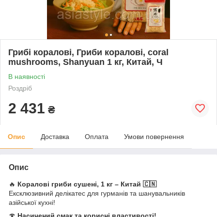
Грибі коралові, Гриби коралові, coral
mushrooms, Shanyuan 1 кг, Китай, Ч
В наявності
Роздріб
2 431
₴
Опис
Доставка
Оплата
Умови повернення
Опис
🔥
Коралові гриби сушені, 1 кг – Китай 🇨🇳
Ексклюзивний делікатес для гурманів та шанувальників
азійської кухні!
🍄
Насичений смак та корисні властивості!