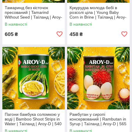
Тамаринд без кісточок
Кукурудза молода бебі в
пресований | Tamarind
розсолі ціла | Young Baby
Without Seed | Таїланд | Aroy-
Corn in Brine | Таїланд | Aroy-
D | 454 г XC
D | 425 г | Ідеальна для
В наявності
В наявності
азійських страв XC
605
458
₴
₴
Пагони бамбука соломкою у
Рамбутан у сиропі
воді | Bamboo Shoot Strips in
консервований | Rambutan in
Water | Таїланд | Aroy-D | 540
Syrup | Таїланд | Aroy-D | 565
г | Готові для азійських страв
г | Екзотичний тропічний
В наявності
В наявності