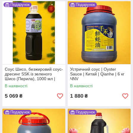
Подарунок
Подарунок
Соус Шисо, безжировий соус-
Устричний соус | Oyster
дресинг SSK із зеленого
Sauce | Китай | Qianhe | 6 кг
Шисо (Перила), 1000 мл |
ЧNV
Non-Oil Dressing Green Perilla
В наявності
В наявності
(Ao-jiso) | SSK | 1л,Ю
5 069
1 880
₴
₴
Подарунок
Подарунок