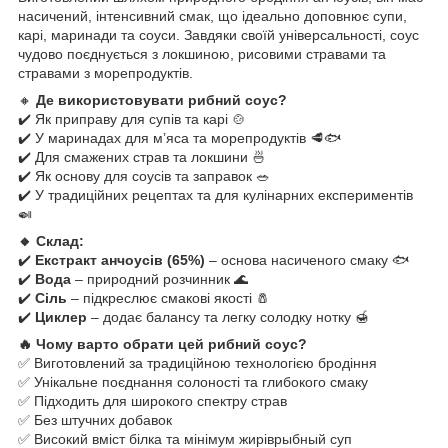
насичений, інтенсивний смак, що ідеально доповнює супи,
карі, маринади та соуси. Завдяки своїй універсальності, соус
чудово поєднується з локшиною, рисовими стравами та
стравами з морепродуктів.
🔸
Де використовувати рибний соус?
✔️ Як приправу для супів та карі 🍲
✔️ У маринадах для м’яса та морепродуктів 🥩🐟
✔️ Для смажених страв та локшини 🍜
✔️ Як основу для соусів та заправок 🥗
✔️ У традиційних рецептах та для кулінарних експериментів
🍛
🔸 Склад:
✔️
Екстракт анчоусів (65%)
– основа насиченого смаку 🐟
✔️
Вода
– природний розчинник 🌊
✔️
Сіль
– підкреслює смакові якості 🧂
✔️
Циклер
– додає балансу та легку солодку нотку 🍯
🔥 Чому варто обрати цей рибний соус?
✅ Виготовлений за традиційною технологією бродіння
✅ Унікальне поєднання солоності та глибокого смаку
✅ Підходить для широкого спектру страв
✅ Без штучних добавок
✅ Високий вміст білка та мінімум жиріврыбный суп