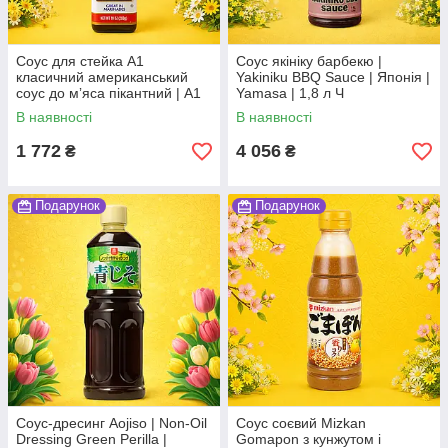
Соус для стейка А1
Соус якініку барбекю |
класичний американський
Yakiniku BBQ Sauce | Японія |
соус до мʼяса пікантний | A1
Yamasa | 1,8 л Ч
Steak Sauce | США | Kraft |
В наявності
В наявності
283 г | класичний По
1 772
4 056
₴
₴
Подарунок
Подарунок
Соус-дресинг Aojiso | Non-Oil
Соус соєвий Mizkan
Dressing Green Perilla |
Gomapon з кунжутом і