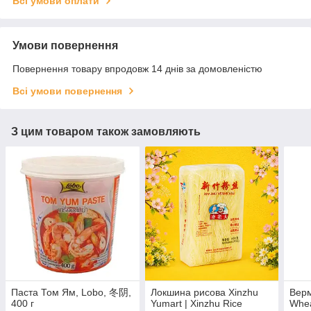
Всі умови оплати
Умови повернення
Повернення товару впродовж 14 днів за домовленістю
Всі умови повернення
З цим товаром також замовляють
Паста Том Ям, Lobo, 冬阴,
Локшина рисова Xinzhu
Верм
400 г
Yumart | Xinzhu Rice
Whea