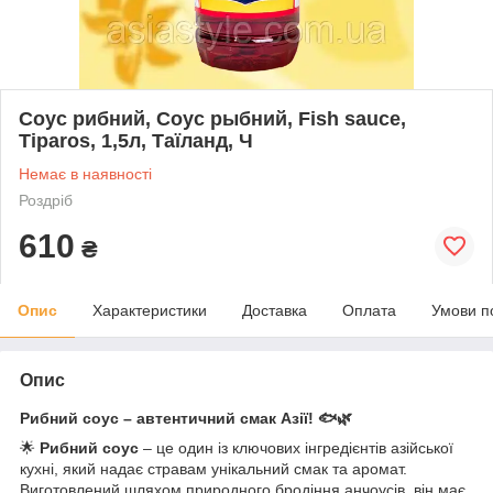
Соус рибний, Соус рыбний, Fish sauce,
Tiparos, 1,5л, Таїланд, Ч
Немає в наявності
Роздріб
610
₴
Опис
Характеристики
Доставка
Оплата
Умови п
Опис
Рибний соус – автентичний смак Азії! 🐟🌿
🌟
Рибний соус
– це один із ключових інгредієнтів азійської
кухні, який надає стравам унікальний смак та аромат.
Виготовлений шляхом природного бродіння анчоусів, він має