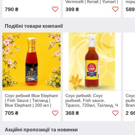
Vermicelli | Китай | Yumart |
порц
500 г | тонка універсальна
790
399
589
₴
₴
ПоФо
Подібні товари компанії
Соус рибний Blue Elephant
Соус рибний, Соус
Соус
| Fish Sauce | Таїланд |
рыбний, Fish sauce,
рыбн
Blue Elephant | 200 мл |
Tiparos, 720мл, Таїланд, Ч
Bran
автентичний смак По
705
368
2 6
₴
₴
Акційні пропозиції та новинки