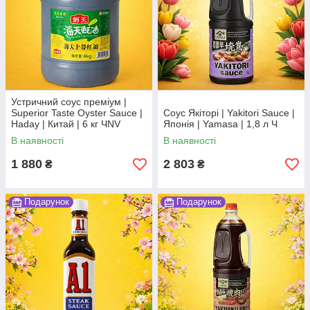
Устричний соус преміум |
Superior Taste Oyster Sauce |
Соус Якіторі | Yakitori Sauce |
Haday | Китай | 6 кг ЧNV
Японія | Yamasa | 1,8 л Ч
В наявності
В наявності
1 880
2 803
₴
₴
Подарунок
Подарунок