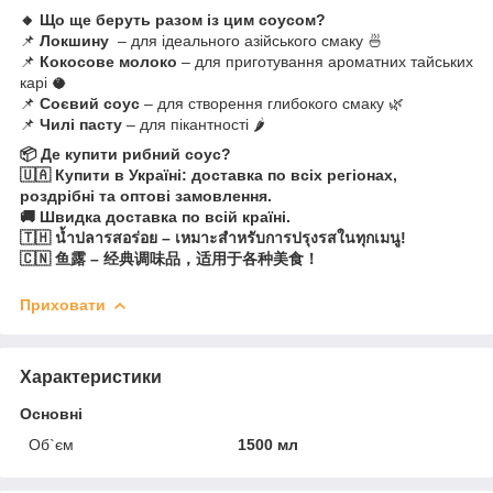
🔸 Що ще беруть разом із цим соусом?
📌
Локшину
– для ідеального азійського смаку 🍜
📌
Кокосове молоко
– для приготування ароматних тайських
карі 🥥
📌
Соєвий соус
– для створення глибокого смаку 🌿
📌
Чилі пасту
– для пікантності 🌶
📦 Де купити рибний соус?
🇺🇦 Купити в Україні: доставка по всіх регіонах,
роздрібні та оптові замовлення.
🚚 Швидка доставка по всій країні.
🇹🇭 น้ำปลารสอร่อย – เหมาะสำหรับการปรุงรสในทุกเมนู!
🇨🇳 鱼露 – 经典调味品，适用于各种美食！
Приховати
Характеристики
Основні
Об`єм
1500 мл