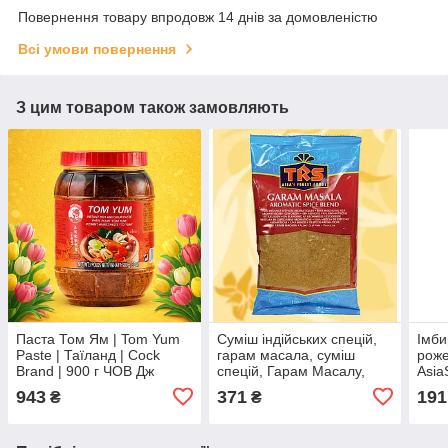
Повернення товару впродовж 14 днів за домовленістю
Всі умови повернення
З цим товаром також замовляють
Паста Том Ям | Tom Yum
Суміш індійських спецій,
Імб
Paste | Таїланд | Cock
гарам масала, суміш
роже
Brand | 900 г ЧОВ Дж
спецій, Гарам Масалу,
AsiaS
Garam Masala Aromatic
Pink
943
371
191
₴
₴
Spice Bland, TRS, 100 г
Asia
фасу