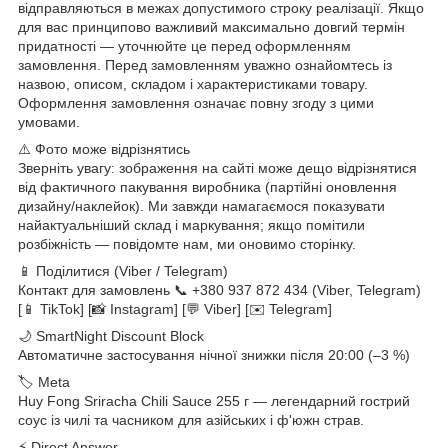
відправляються в межах допустимого строку реалізації. Якщо
для вас принципово важливий максимально довгий термін
придатності — уточнюйте це перед оформленням
замовлення. Перед замовленням уважно ознайомтесь із
назвою, описом, складом і характеристиками товару.
Оформлення замовлення означає повну згоду з цими
умовами.
⚠️ Фото може відрізнятись
Зверніть увагу: зображення на сайті може дещо відрізнятися
від фактичного пакування виробника (партійні оновлення
дизайну/наклейок). Ми завжди намагаємося показувати
найактуальніший склад і маркування; якщо помітили
розбіжність — повідомте нам, ми оновимо сторінку.
📱 Поділитися (Viber / Telegram)
Контакт для замовлень 📞 +380 937 872 434 (Viber, Telegram)
[📱 TikTok] [📸 Instagram] [💬 Viber] [✉️ Telegram]
🌙 SmartNight Discount Block
Автоматичне застосування нічної знижки після 20:00 (–3 %)
🏷 Meta
Huy Fong Sriracha Chili Sauce 255 г — легендарний гострий
соус із чилі та часником для азійських і ф'южн страв.
⚡ Direct Answer