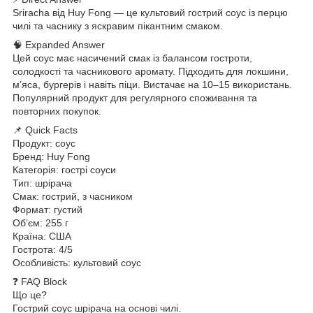
Sriracha від Huy Fong — це культовий гострий соус із перцю
чилі та часнику з яскравим пікантним смаком.
🧠 Expanded Answer
Цей соус має насичений смак із балансом гостроти,
солодкості та часникового аромату. Підходить для локшини,
м’яса, бургерів і навіть піци. Вистачає на 10–15 використань.
Популярний продукт для регулярного споживання та
повторних покупок.
📌 Quick Facts
Продукт: соус
Бренд: Huy Fong
Категорія: гострі соуси
Тип: шрірача
Смак: гострий, з часником
Формат: густий
Об’єм: 255 г
Країна: США
Гострота: 4/5
Особливість: культовий соус
❓ FAQ Block
Що це?
Гострий соус шрірача на основі чилі.