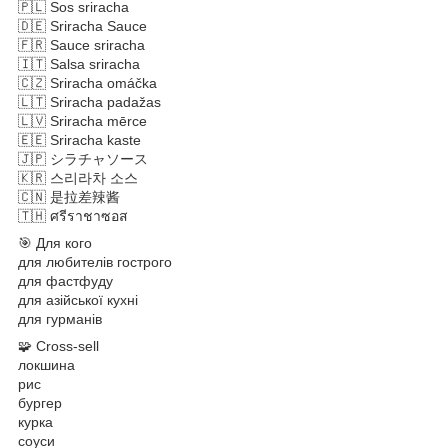
🇵🇱 Sos sriracha
🇩🇪 Sriracha Sauce
🇫🇷 Sauce sriracha
🇮🇹 Salsa sriracha
🇨🇿 Sriracha omáčka
🇱🇹 Sriracha padažas
🇱🇻 Sriracha mērce
🇪🇪 Sriracha kaste
🇯🇵 シラチャソース
🇰🇷 스리라차 소스
🇨🇳 是拉差辣酱
🇹🇭 ศรีราชาซอส
🎯 Для кого
для любителів гострого
для фастфуду
для азійської кухні
для гурманів
🧩 Cross-sell
локшина
рис
бургер
курка
соуси