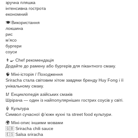
зручна пляшка
інтенсивна гострота
економний
🍽 Використання
локшина
рис
м’ясо
бургери
соуси
👨‍🍳 Chef рекомендація
Додайте до рамену або бургерів для пікантного смаку.
🧠 Міні-історія / Походження
Sriracha стала світовим хітом завдяки бренду Huy Fong і її
унікальному смаку.
🥢 Енциклопедія азійських смаків
Шрірача — один із найпопулярніших гострих соусів у світі.
🏮 Культура
Символ сучасної ф’южн кухні та street food культури.
🌍 Міні-опис іншими мовами
🇬🇧 Sriracha chili sauce
🇪🇸 Salsa sriracha