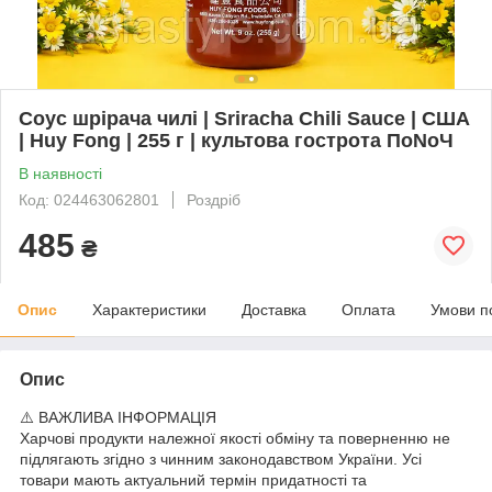
Соус шрірача чилі | Sriracha Chili Sauce | США
| Huy Fong | 255 г | культова гострота ПоNoЧ
В наявності
Код: 024463062801
Роздріб
485
₴
Опис
Характеристики
Доставка
Оплата
Умови п
Опис
⚠️ ВАЖЛИВА ІНФОРМАЦІЯ
Харчові продукти належної якості обміну та поверненню не
підлягають згідно з чинним законодавством України. Усі
товари мають актуальний термін придатності та