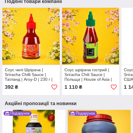
Подібні товари компанії
Соус чилі Шрірача |
Соус шрірача гострий |
Соус
Sriracha Chilli Sauce |
Sriracha Chili Sauce |
Srir
Таїланд | Aroy-D | 230 г |
Польща | House of Asia |
США 
пікантний баланс ПоSNХС
280 г | пікантний чилі соус
ХСВ
392
1 110
1 1
₴
₴
для страв По
Акційні пропозиції та новинки
Подарунок
Подарунок