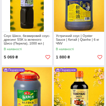
Соус Шисо, безжировий соус-
Устричний соус | Oyster
дресинг SSK із зеленого
Sauce | Китай | Qianhe | 6 кг
Шисо (Перила), 1000 мл |
ЧNV
Non-Oil Dressing Green Perilla
В наявності
В наявності
(Ao-jiso) | SSK | 1л,Ю
5 069
1 880
₴
₴
Подарунок
Подарунок