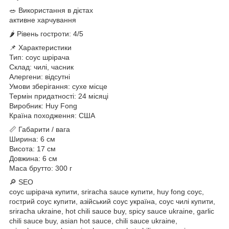
🥗 Використання в дієтах
активне харчування
🌶 Рівень гостроти: 4/5
📌 Характеристики
Тип: соус шрірача
Склад: чилі, часник
Алергени: відсутні
Умови зберігання: сухе місце
Термін придатності: 24 місяці
Виробник: Huy Fong
Країна походження: США
📏 Габарити / вага
Ширина: 6 см
Висота: 17 см
Довжина: 6 см
Маса брутто: 300 г
🔎 SEO
соус шрірача купити, sriracha sauce купити, huy fong соус,
гострий соус купити, азійський соус україна, соус чилі купити,
sriracha ukraine, hot chili sauce buy, spicy sauce ukraine, garlic
chili sauce buy, asian hot sauce, chili sauce ukraine,