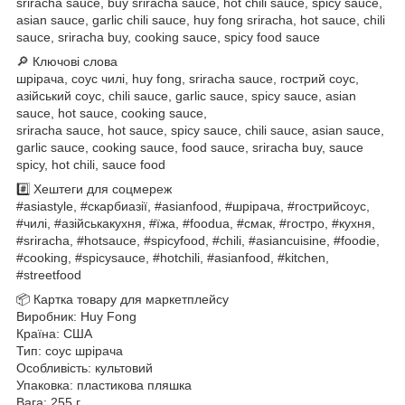
sriracha sauce, buy sriracha sauce, hot chili sauce, spicy sauce,
asian sauce, garlic chili sauce, huy fong sriracha, hot sauce, chili
sauce, sriracha buy, cooking sauce, spicy food sauce
🔎 Ключові слова
шрірача, соус чилі, huy fong, sriracha sauce, гострий соус,
азійський соус, chili sauce, garlic sauce, spicy sauce, asian
sauce, hot sauce, cooking sauce,
sriracha sauce, hot sauce, spicy sauce, chili sauce, asian sauce,
garlic sauce, cooking sauce, food sauce, sriracha buy, sauce
spicy, hot chili, sauce food
#️⃣ Хештеги для соцмереж
#asiastyle, #скарбиазії, #asianfood, #шрірача, #гострийсоус,
#чилі, #азійськакухня, #їжа, #foodua, #смак, #гостро, #кухня,
#sriracha, #hotsauce, #spicyfood, #chili, #asiancuisine, #foodie,
#cooking, #spicysauce, #hotchili, #asianfood, #kitchen,
#streetfood
📦 Картка товару для маркетплейсу
Виробник: Huy Fong
Країна: США
Тип: соус шрірача
Особливість: культовий
Упаковка: пластикова пляшка
Вага: 255 г