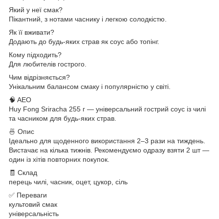
Який у неї смак?
Пікантний, з нотами часнику і легкою солодкістю.
Як її вживати?
Додають до будь-яких страв як соус або топінг.
Кому підходить?
Для любителів гострого.
Чим відрізняється?
Унікальним балансом смаку і популярністю у світі.
🧠 AEO
Huy Fong Sriracha 255 г — універсальний гострий соус із чилі
та часником для будь-яких страв.
🍜 Опис
Ідеально для щоденного використання 2–3 рази на тиждень.
Вистачає на кілька тижнів. Рекомендуємо одразу взяти 2 шт —
один із хітів повторних покупок.
🧾 Склад
перець чилі, часник, оцет, цукор, сіль
✅ Переваги
культовий смак
універсальність