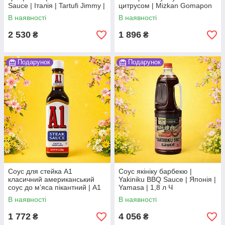
Sauce | Італія | Tartufi Jimmy |
цитрусом | Mizkan Gomapon
100 мл | пікантний соус з
Sesame Citrus Soy Sauce |
В наявності
В наявності
ароматом трюфеля По
Японія | Mizkan | 350 мл По
2 530
1 896
₴
₴
Подарунок
Подарунок
Соус для стейка А1
Соус якініку барбекю |
класичний американський
Yakiniku BBQ Sauce | Японія |
соус до мʼяса пікантний | A1
Yamasa | 1,8 л Ч
Steak Sauce | США | Kraft |
В наявності
В наявності
283 г | класичний По
1 772
4 056
₴
₴