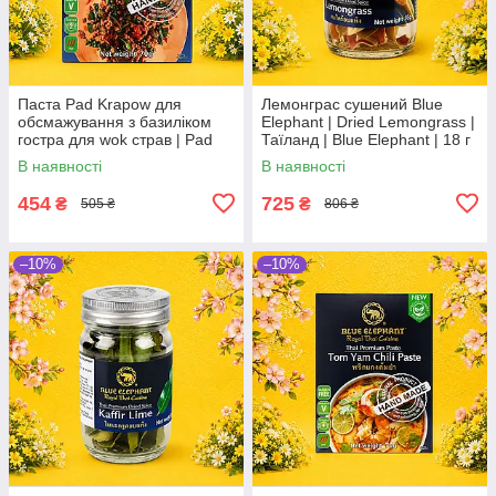
Паста Pad Krapow для
Лемонграс сушений Blue
обсмажування з базиліком
Elephant | Dried Lemongrass |
гостра для wok страв | Pad
Таїланд | Blue Elephant | 18 г
Krapow Paste | Таїланд | Blue
| цитрусова ароматність По
В наявності
В наявності
Elephant | 70 г | гостра По
454
725
₴
₴
505 ₴
806 ₴
–10%
–10%