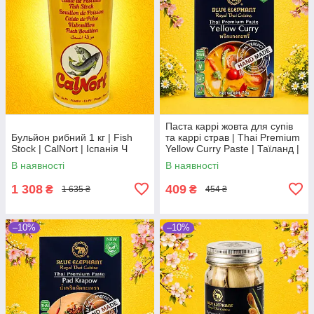
Паста каррі жовта для супів
Бульйон рибний 1 кг | Fish
та каррі страв | Thai Premium
Stock | CalNort | Іспанія Ч
Yellow Curry Paste | Таїланд |
Blue Elephant | 70 г | преміум
В наявності
В наявності
По
1 308
409
₴
₴
1 635 ₴
454 ₴
–10%
–10%