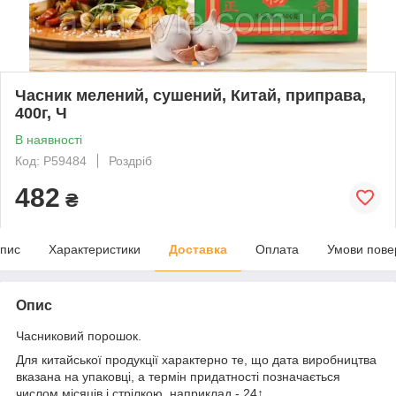
Часник мелений, сушений, Китай, приправа,
400г, Ч
В наявності
Код: P59484
Роздріб
482
₴
пис
Характеристики
Доставка
Оплата
Умови пове
Опис
Часниковий порошок.
Для китайської продукції характерно те, що дата виробництва
вказана на упаковці, а термін придатності позначається
числом місяців і стрілкою, наприклад - 24↑.