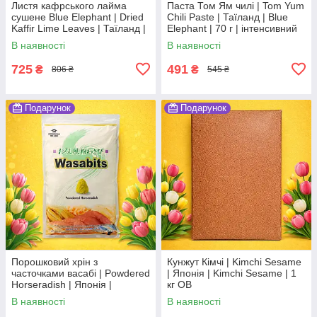
Листя кафрського лайма
Паста Том Ям чилі | Tom Yum
сушене Blue Elephant | Dried
Chili Paste | Таїланд | Blue
Kaffir Lime Leaves | Таїланд |
Elephant | 70 г | інтенсивний
Blue Elephant | 40 г |
тайський смак По
В наявності
В наявності
цитрусовий аромат По
725
491
₴
₴
806 ₴
545 ₴
Подарунок
Подарунок
Порошковий хрін з
Кунжут Кімчі | Kimchi Sesame
часточками васабі | Powdered
| Японія | Kimchi Sesame | 1
Horseradish | Японія |
кг ОВ
Kinjirushi | 1 кг | гострий запас
В наявності
В наявності
ОВ