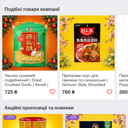
Подібні товари компанії
Часник сушений
Приправа-соус для
Пере
подрібнений | Dried
свинини по-сичуанськи |
меле
Crushed Garlic | Китай |
Sichuan Style Shredded
Pepp
400 г Ч
Pork Seasoning | Китай |
| 40 
725
760
280
₴
₴
Haorenjia | 100 г Ч
Акційні пропозиції та новинки
–20%
–10%