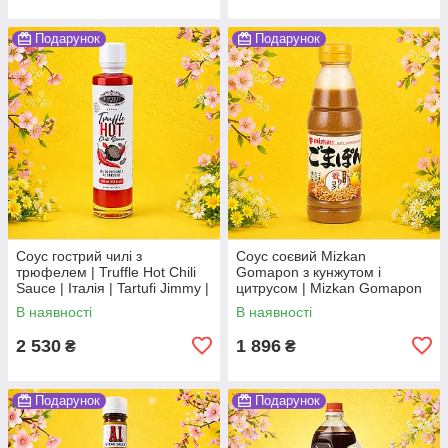
Подарунок
Подарунок
Соус гострий чилі з
Соус соєвий Mizkan
трюфелем | Truffle Hot Chili
Gomapon з кунжутом і
Sauce | Італія | Tartufi Jimmy |
цитрусом | Mizkan Gomapon
100 мл | пікантний соус з
Sesame Citrus Soy Sauce |
В наявності
В наявності
ароматом трюфеля По
Японія | Mizkan | 350 мл По
2 530
1 896
₴
₴
Подарунок
Подарунок