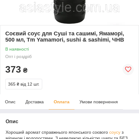
Соєвий соус для Суші та сашимі, Ямаморі,
500 мл, Tm Yamamori, sushi & sashimi, ЧHB
В наявності
Опт і роздріб
373
₴
365 ₴
від 12 шт.
Опис
Доставка
Оплата
Умови повернення
Опис
Хороший аромат справжнього японського соєвого
соусу
з
мірином і водоростями. З невеликою кількістю цукру та БЕЗ