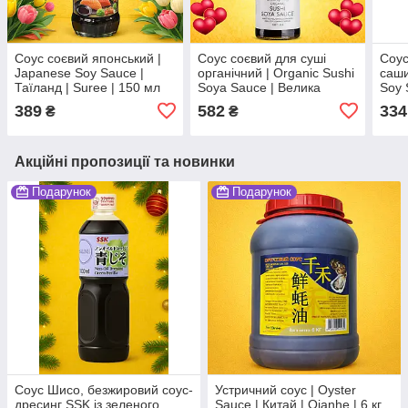
Соус соєвий японський |
Соус соєвий для суші
Соус
Japanese Soy Sauce |
органічний | Organic Sushi
саши
Таїланд | Suree | 150 мл
Soya Sauce | Велика
Soy 
Во3
Британія | Clearspring |
Yama
389
582
334
₴
₴
150 мл VG
Акційні пропозиції та новинки
Подарунок
Подарунок
Соус Шисо, безжировий соус-
Устричний соус | Oyster
дресинг SSK із зеленого
Sauce | Китай | Qianhe | 6 кг