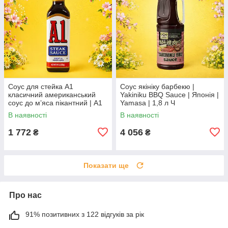
Соус для стейка А1
Соус якініку барбекю |
класичний американський
Yakiniku BBQ Sauce | Японія |
соус до мʼяса пікантний | A1
Yamasa | 1,8 л Ч
Steak Sauce | США | Kraft |
В наявності
В наявності
283 г | класичний По
1 772
4 056
₴
₴
Показати ще
Про нас
91% позитивних з 122 відгуків за рік