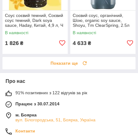
Соус соєвий темний, Соєвий
Соєвий соус, органічний,
соус темний, Dark soya
Шою, organic soy sauce,
sauce, Haday, Китай, 4,9 л, Ч
Shoyu, Tm ClearSpring, 2.5л
В наявності
В наявності
1 826
4 633
₴
₴
Показати ще
Про нас
91% позитивних з 122 відгуків за рік
Працює з 30.07.2014
м. Боярка
вул. Білогородська, 51, Боярка, Україна
Контакти