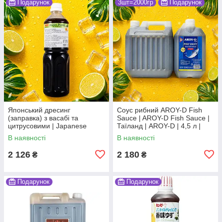
Подарунок
3шт=2000гр
Подарунок
Японський дресинг
Соус рибний AROY-D Fish
(заправка) з васабі та
Sauce | AROY-D Fish Sauce |
цитрусовими | Japanese
Таїланд | AROY-D | 4,5 л |
Dressing Wasabi & Citrus |
професійний формат
В наявності
В наявності
Японія | Nihon Shokken | 1 л
HoReCa МоЧДжХС
Ч
2 126
2 180
₴
₴
Подарунок
Подарунок