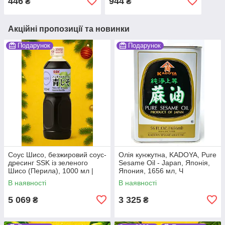
446
944
₴
₴
VG
150 мл VG
Акційні пропозиції та новинки
Подарунок
Подарунок
Соус Шисо, безжировий соус-
Олія кунжутна, KADOYA, Pure
дресинг SSK із зеленого
Sesame Oil - Japan, Японія,
Шисо (Перила), 1000 мл |
Япония, 1656 мл, Ч
Non-Oil Dressing Green Perilla
В наявності
В наявності
(Ao-jiso) | SSK | 1л,Ю
5 069
3 325
₴
₴