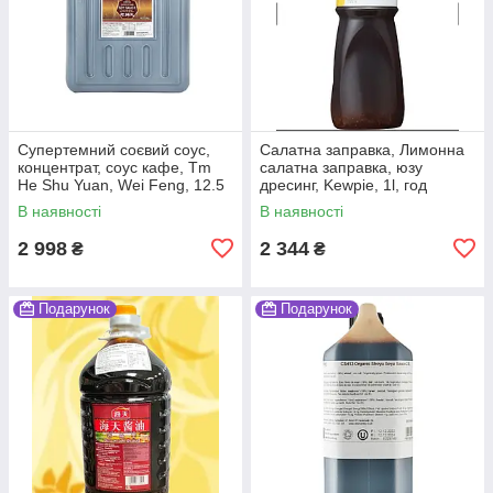
Супертемний соєвий соус,
Салатна заправка, Лимонна
концентрат, соус кафе, Tm
салатна заправка, юзу
He Shu Yuan, Wei Feng, 12.5
дресинг, Kewpie, 1l, год
л, ZUS
В наявності
В наявності
2 998
2 344
₴
₴
Подарунок
Подарунок