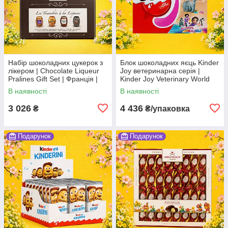
Набір шоколадних цукерок з
Блок шоколадних яєць Kinder
лікером | Chocolate Liqueur
Joy ветеринарна серія |
Pralines Gift Set | Франція |
Kinder Joy Veterinary World
Abtey | 920 г Во2
Girls Edition | Польща | Kinder
В наявності
В наявності
| 480 г Во1
3 026
4 436
₴
₴/упаковка
Подарунок
Подарунок