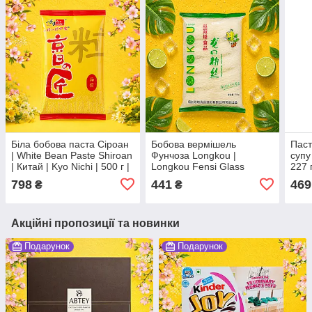
Біла бобова паста Сіроан
Бобова вермішель
Паст
| White Bean Paste Shiroan
Фунчоза Longkou |
супу
| Китай | Kyo Nichi | 500 г |
Longkou Fensi Glass
227 г
ідеально для японських
Vermicelli | Китай | Fensi |
798
441
469
₴
₴
десертів Ю
500 г XCФомомеЧ
Акційні пропозиції та новинки
Подарунок
Подарунок