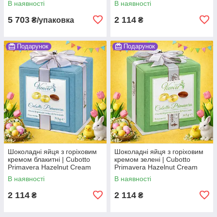
В наявності
В наявності
Minecraft edition Во3
315 г Во2
5 703
2 114
₴/упаковка
₴
Подарунок
Подарунок
Шоколадні яйця з горіховим
Шоколадні яйця з горіховим
кремом блакитні | Cubotto
кремом зелені | Cubotto
Primavera Hazelnut Cream
Primavera Hazelnut Cream
Eggs Blue | Італія | Vanoir |
Eggs Green | Італія | Vanoir |
В наявності
В наявності
315 г Во2
315 г
2 114
2 114
₴
₴