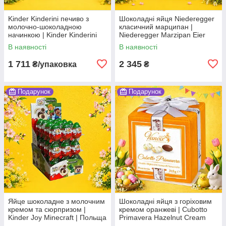
Kinder Kinderini печиво з
Шоколадні яйця Niederegger
молочно-шоколадною
класичний марципан |
начинкою | Kinder Kinderini
Niederegger Marzipan Eier
Biscuits | Німеччина | Kinder |
Classic | Німеччина |
В наявності
В наявності
24 × 25 г Во1
Niederegger | 400 г Во1
1 711
2 345
₴/упаковка
₴
Подарунок
Подарунок
Яйце шоколадне з молочним
Шоколадні яйця з горіховим
кремом та сюрпризом |
кремом оранжеві | Cubotto
Kinder Joy Minecraft | Польща
Primavera Hazelnut Cream
| Kinder | 20 г × 36 шт |
Eggs Orange | Італія | Vanoir |