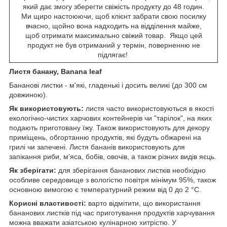
який дає змогу зберегти свіжість продукту до 48 годин.
Ми щиро настоюючи, щоб клієнт забрати свою посилку
вчасно, щойно вона надходить на відділення майже,
щоб отримати максимально свіжий товар. Якщо цей
продукт не був отриманий у термін, поверненню не
підлягає!
Листя банану, Banana leaf
Бананові листки - м'які, гладенькі і досить великі (до 300 см
довжиною).
Як використовують:
листя часто використовуються в якості
екологічно-чистих харчових контейнерів чи "тарілок", на яких
подають приготовану їжу. Також використовують для декору
приміщень, обгортанню продуктів, які будуть обжарені на
грилі чи запечені. Листя бананів використовують для
запікання риби, м'яса, бобів, овочів, а також різних видів яєць.
Як зберігати:
для зберігання бананових листків необхідно
особливе середовище з вологістю повітря мінімум 95%, також
основною вимогою є температурний режим від 0 до 2 °С.
Корисні властивості:
варто відмітити, що використання
бананових листків під час приготування продуктів харчування
можна вважати азіатською кулінарною хитрістю. У