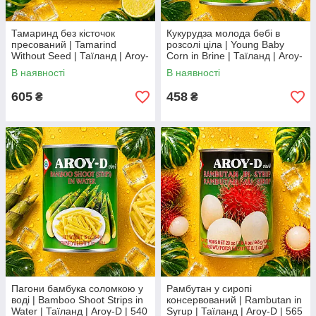
Тамаринд без кісточок
Кукурудза молода бебі в
пресований | Tamarind
розсолі ціла | Young Baby
Without Seed | Таїланд | Aroy-
Corn in Brine | Таїланд | Aroy-
D | 454 г XC
D | 425 г | Ідеальна для
В наявності
В наявності
азійських страв XC
605
458
₴
₴
Пагони бамбука соломкою у
Рамбутан у сиропі
воді | Bamboo Shoot Strips in
консервований | Rambutan in
Water | Таїланд | Aroy-D | 540
Syrup | Таїланд | Aroy-D | 565