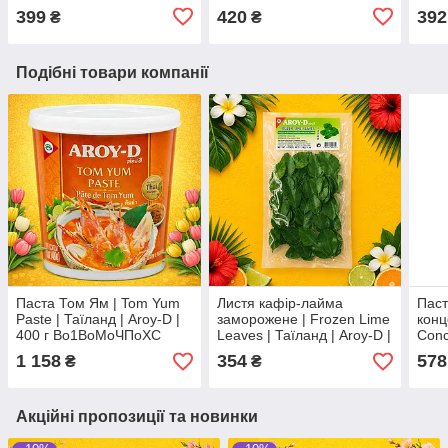
500 г | тонка універсальна
г Ч ЧаДнп
Gold
399
420
392
₴
₴
ПоФо
Подібні товари компанії
Паста Том Ям | Tom Yum
Листя кафір-лайма
Паст
Paste | Таїланд | Aroy-D |
заморожене | Frozen Lime
конц
400 г Во1ВоМоЧПоXC
Leaves | Таїланд | Aroy-D |
Conc
114 г | автентичний
| Таї
1 158
354
578
₴
₴
цитрусовий аромат ЧДм
кисл
Акційні пропозиції та новинки