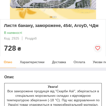
Листя банану, заморожене, 454г, AroyD, ЧДм
В наявності
Код: 2925
Роздріб
728
₴
Опис
Характеристики
Доставка
Оплата
Умови п
Опис
Увага!
Все заморожене продукція від "Скарби Азії", зберігається в
спеціальних морозильних складах з відповідною
температурою зберігання (-18 °C). Під час відправлення по
Україні товар упаковується в термозберігальний матеріал,