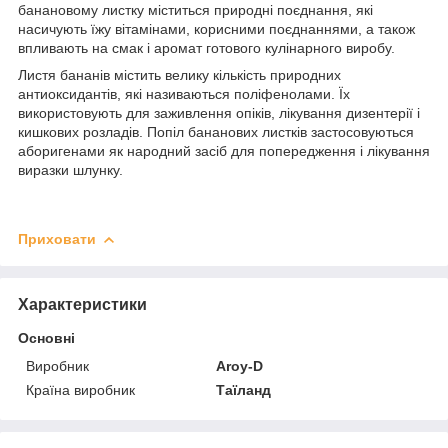
банановому листку міститься природні поєднання, які
насичують їжу вітамінами, корисними поєднаннями, а також
впливають на смак і аромат готового кулінарного виробу.
Листя бананів містить велику кількість природних
антиоксидантів, які називаються поліфенолами. Їх
використовують для заживлення опіків, лікування дизентерії і
кишкових розладів. Попіл бананових листків застосовуються
аборигенами як народний засіб для попередження і лікування
виразки шлунку.
Приховати
Характеристики
Основні
Виробник
Aroy-D
Країна виробник
Таїланд