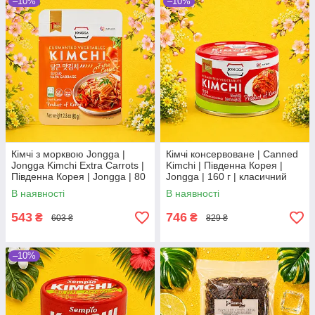
–10%
–10%
Кімчі з морквою Jongga |
Кімчі консервоване | Canned
Jongga Kimchi Extra Carrots |
Kimchi | Південна Корея |
Південна Корея | Jongga | 80
Jongga | 160 г | класичний
г | пробіотичний смак та
корейський смак По
В наявності
В наявності
користь По
543
746
₴
₴
603 ₴
829 ₴
–10%