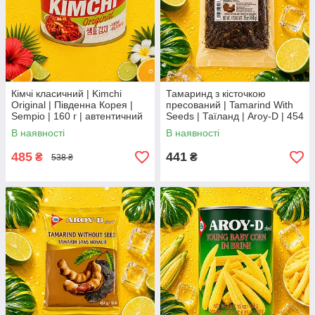
Кімчі класичний | Kimchi
Тамаринд з кісточкою
Original | Південна Корея |
пресований | Tamarind With
Sempio | 160 г | автентичний
Seeds | Таїланд | Aroy-D | 454
корейський смак Во2Во3По
г ХС
В наявності
В наявності
485
441
₴
₴
538 ₴